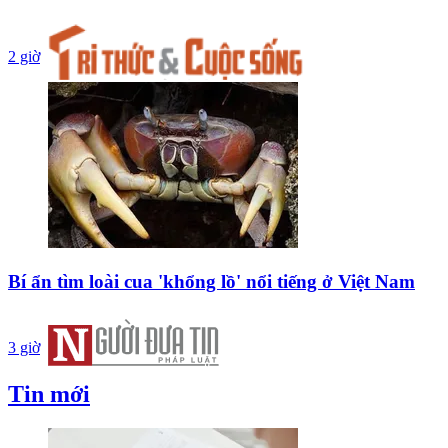
2 giờ
Bí ẩn tìm loài cua 'khổng lồ' nổi tiếng ở Việt Nam
3 giờ
Tin mới