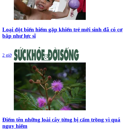
Loại đột biến hiếm gặp khiến trẻ mới sinh đã có cơ
bắp như lực sĩ
2 giờ
Điểm tên những loài cây từng bị cấm trồng vì quá
nguy hiểm