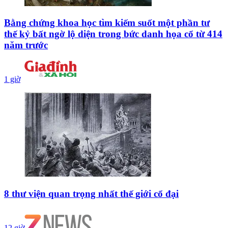
Bằng chứng khoa học tìm kiếm suốt một phần tư
thế kỷ bất ngờ lộ diện trong bức danh họa cổ từ 414
năm trước
1 giờ
8 thư viện quan trọng nhất thế giới cổ đại
12 giờ