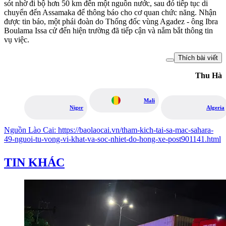
sót nhờ đi bộ hơn 50 km đến một nguồn nước, sau đó tiếp tục di
chuyển đến Assamaka để thông báo cho cơ quan chức năng. Nhận
được tin báo, một phái đoàn do Thống đốc vùng Agadez - ông Ibra
Boulama Issa cử đến hiện trường đã tiếp cận và nắm bắt thông tin
vụ việc.
Thích bài viết
Thu Hà
Mali
Niger
Algeria
Nguồn
Lào Cai
:
https://baolaocai.vn/tham-kich-tai-sa-mac-sahara-
49-nguoi-tu-vong-vi-khat-va-soc-nhiet-do-hong-xe-post901141.html
TIN KHÁC