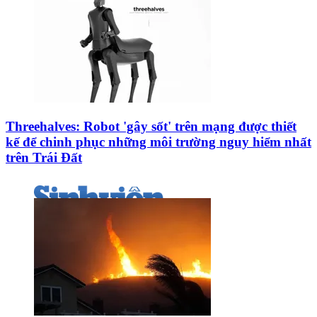
Threehalves: Robot 'gây sốt' trên mạng được thiết
kế để chinh phục những môi trường nguy hiểm nhất
trên Trái Đất