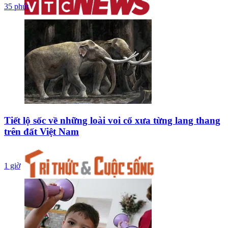
35 phút
Tiết lộ sốc về những loài voi cổ xưa từng lang thang
trên đất Việt Nam
1 giờ