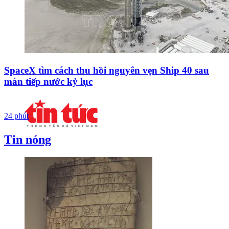
SpaceX tìm cách thu hồi nguyên vẹn Ship 40 sau
màn tiếp nước kỷ lục
24 phút
Tin nóng