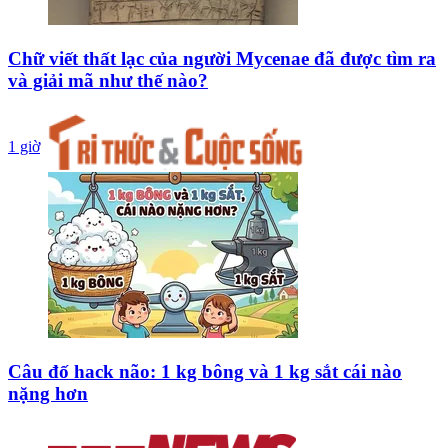
Chữ viết thất lạc của người Mycenae đã được tìm ra
và giải mã như thế nào?
1 giờ
Câu đố hack não: 1 kg bông và 1 kg sắt cái nào
nặng hơn