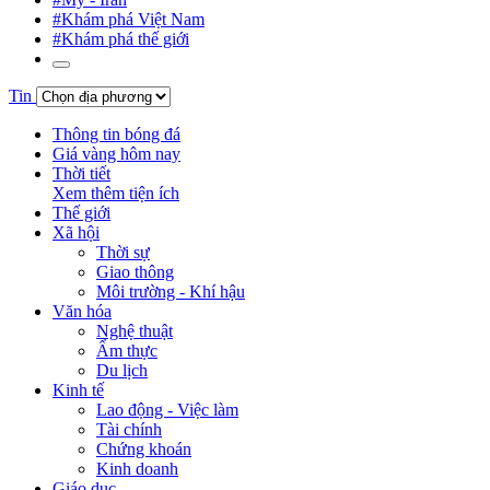
#Khám phá Việt Nam
#Khám phá thế giới
Tin
Thông tin bóng đá
Giá vàng hôm nay
Thời tiết
Xem thêm tiện ích
Thế giới
Xã hội
Thời sự
Giao thông
Môi trường - Khí hậu
Văn hóa
Nghệ thuật
Ẩm thực
Du lịch
Kinh tế
Lao động - Việc làm
Tài chính
Chứng khoán
Kinh doanh
Giáo dục