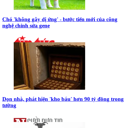
Chó 'không gây dị ứng' - bước tiến mới của công
nghệ chỉnh sửa gene
Dọn nhà, phát hiện 'kho báu' hơn 90 tỷ đồng trong
tường