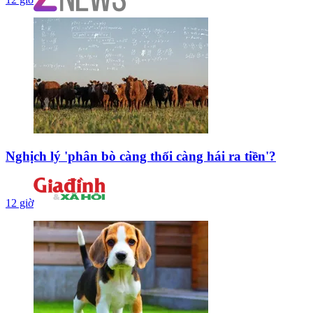
Nghịch lý 'phân bò càng thối càng hái ra tiền'?
12 giờ