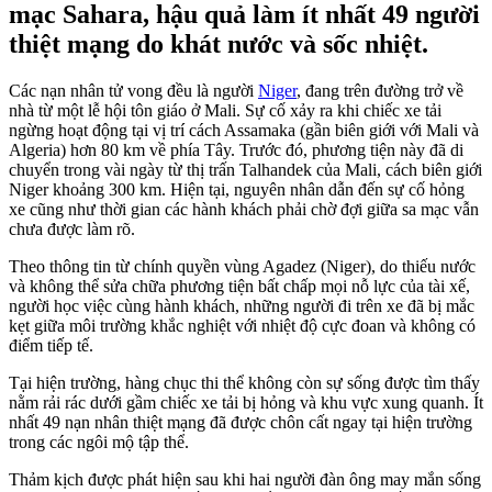
mạc Sahara, hậu quả làm ít nhất 49 người
thiệt mạng do khát nước và sốc nhiệt.
Các nạn nhân tử vong đều là người
Niger
, đang trên đường trở về
nhà từ một lễ hội tôn giáo ở Mali. Sự cố xảy ra khi chiếc xe tải
ngừng hoạt động tại vị trí cách Assamaka (gần biên giới với Mali và
Algeria) hơn 80 km về phía Tây. Trước đó, phương tiện này đã di
chuyển trong vài ngày từ thị trấn Talhandek của Mali, cách biên giới
Niger khoảng 300 km. Hiện tại, nguyên nhân dẫn đến sự cố hỏng
xe cũng như thời gian các hành khách phải chờ đợi giữa sa mạc vẫn
chưa được làm rõ.
Theo thông tin từ chính quyền vùng Agadez (Niger), do thiếu nước
và không thể sửa chữa phương tiện bất chấp mọi nỗ lực của tài xế,
người học việc cùng hành khách, những người đi trên xe đã bị mắc
kẹt giữa môi trường khắc nghiệt với nhiệt độ cực đoan và không có
điểm tiếp tế.
Tại hiện trường, hàng chục thi thể không còn sự sống được tìm thấy
nằm rải rác dưới gầm chiếc xe tải bị hỏng và khu vực xung quanh. Ít
nhất 49 nạn nhân thiệt mạng đã được chôn cất ngay tại hiện trường
trong các ngôi mộ tập thể.
Thảm kịch được phát hiện sau khi hai người đàn ông may mắn sống