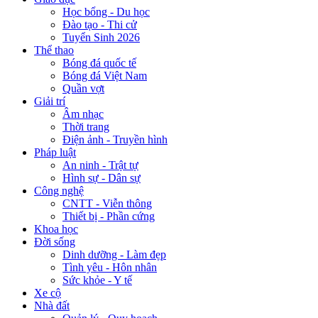
Học bổng - Du học
Đào tạo - Thi cử
Tuyển Sinh 2026
Thể thao
Bóng đá quốc tế
Bóng đá Việt Nam
Quần vợt
Giải trí
Âm nhạc
Thời trang
Điện ảnh - Truyền hình
Pháp luật
An ninh - Trật tự
Hình sự - Dân sự
Công nghệ
CNTT - Viễn thông
Thiết bị - Phần cứng
Khoa học
Đời sống
Dinh dưỡng - Làm đẹp
Tình yêu - Hôn nhân
Sức khỏe - Y tế
Xe cộ
Nhà đất