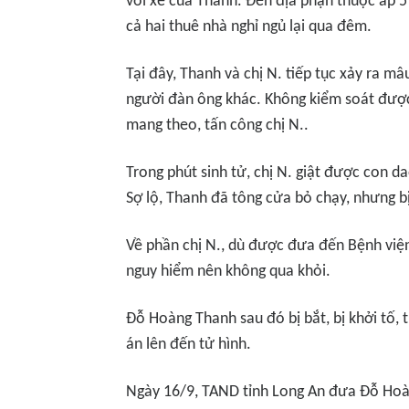
với xe của Thanh. Đến địa phận thuộc ấp 
cả hai thuê nhà nghỉ ngủ lại qua đêm.
Tại đây, Thanh và chị N. tiếp tục xảy ra mâ
người đàn ông khác. Không kiểm soát được
mang theo, tấn công chị N..
Trong phút sinh tử, chị N. giật được con d
Sợ lộ, Thanh đã tông cửa bỏ chạy, nhưng b
Về phần chị N., dù được đưa đến Bệnh việ
nguy hiểm nên không qua khỏi.
Đỗ Hoàng Thanh sau đó bị bắt, bị khởi tố, t
án lên đến tử hình.
Ngày 16/9, TAND tỉnh Long An đưa Đỗ Hoàn