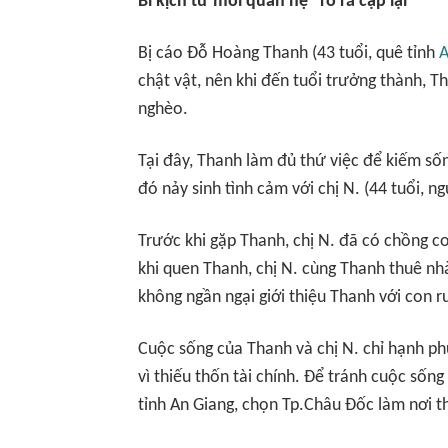
Bi kịch từ mối quan hệ "rổ rá cạp lại"
Bị cáo Đỗ Hoàng Thanh (43 tuổi, quê tỉnh
A
chật vật, nên khi đến tuổi trưởng thành, T
nghèo.
Tại đây, Thanh làm đủ thứ việc để kiếm sốn
đó nảy sinh tình cảm với chị N. (44 tuổi, 
Trước khi gặp Thanh, chị N. đã có chồng c
khi quen Thanh, chị N. cùng Thanh thuê nh
không ngần ngại giới thiệu Thanh với con r
Cuộc sống của Thanh và chị N. chỉ hạnh ph
vì thiếu thốn tài chính. Để tránh cuộc sốn
tỉnh An Giang, chọn Tp.Châu Đốc làm nơi th