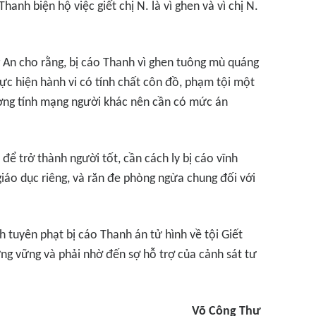
anh biện hộ việc giết chị N. là vì ghen và vì chị N.
 An cho rằng, bị cáo Thanh vì ghen tuông mù quáng
 thực hiện hành vi có tính chất côn đồ, phạm tội một
ờng tính mạng người khác nên cần có mức án
để trở thành người tốt, cần cách ly bị cáo vĩnh
iáo dục riêng, và răn đe phòng ngừa chung đối với
 tuyên phạt bị cáo Thanh án tử hình về tội Giết
ng vững và phải nhờ đến sợ hỗ trợ của cảnh sát tư
Võ Công Thư