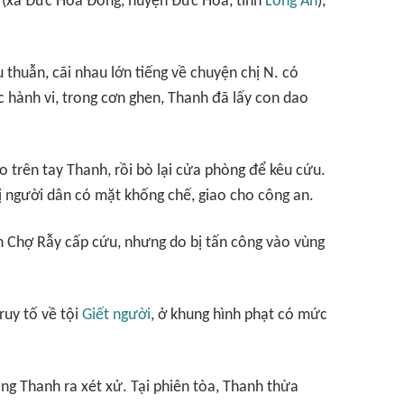
5 (xã Đức Hòa Đông, huyện Đức Hòa, tỉnh
Long An
),
u thuẫn, cãi nhau lớn tiếng về chuyện chị N. có
 hành vi, trong cơn ghen, Thanh đã lấy con dao
ao trên tay Thanh, rồi bò lại cửa phòng để kêu cứu.
ị người dân có mặt khống chế, giao cho công an.
n Chợ Rẫy cấp cứu, nhưng do bị tấn công vào vùng
ruy tố về tội
Giết người
, ở khung hình phạt có mức
g Thanh ra xét xử. Tại phiên tòa, Thanh thừa