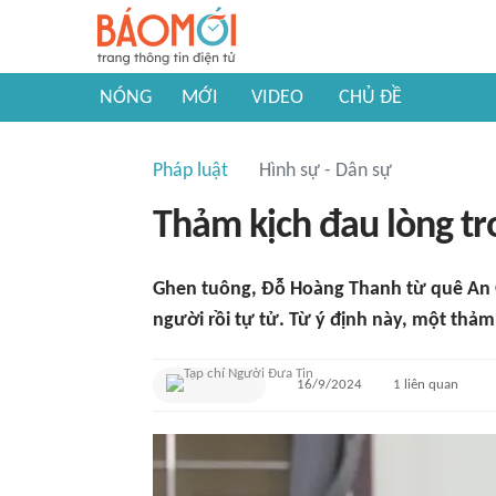
NÓNG
MỚI
VIDEO
CHỦ ĐỀ
Pháp luật
Hình sự - Dân sự
Thảm kịch đau lòng t
Ghen tuông, Đỗ Hoàng Thanh từ quê An G
người rồi tự tử. Từ ý định này, một thảm 
16/9/2024
1
liên quan