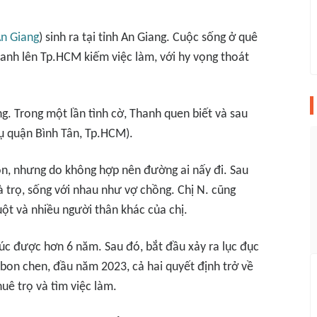
n Giang
) sinh ra tại tỉnh An Giang. Cuộc sống ở quê
hanh lên Tp.HCM kiếm việc làm, với hy vọng thoát
g. Trong một lần tình cờ, Thanh quen biết và sau
ngụ quận Bình Tân, Tp.HCM).
on, nhưng do không hợp nên đường ai nấy đi. Sau
à trọ, sống với nhau như vợ chồng. Chị N. cũng
uột và nhiều người thân khác của chị.
úc được hơn 6 năm. Sau đó, bắt đầu xảy ra lục đục
g bon chen, đầu năm 2023, cả hai quyết định trở về
uê trọ và tìm việc làm.