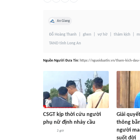
An Giang
Đỗ Hoàng Thanh
ghen
vợ hờ
thảm kịch
m
TAND tỉnh Long An
Nguồn
Người Đưa Tin
:
https://nguoiduatin.vn/tham-kich-da
CSGT kịp thời cứu người
Giải quyế
phụ nữ định nhảy cầu
thông bằn
người ma
2 giờ
suốt đời