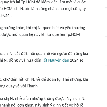
h quay trở lại Tp.HCM để kiếm việc làm mới vì cuộc
 Tp.HCM, chị N. xin làm công nhân cho một công ty
p.HCM).
ng hướng khác, khi chị N. quen biết và yêu thương
t được mối quan hệ này khi từ quê lên Tp.HCM
c chị N. cắt đứt mối quan hệ với người đàn ông kia
chị N. đồng ý và hứa đến
Tết Nguyên đán
2024 sẽ
c, chờ đến Tết, chị N. về để đoàn tụ. Thế nhưng, khi
hông quay về với Thanh.
ho chị N. nhiều lần nhưng không được. Nghi chị N.
hanh nổi cơn ghen, nảy sinh ý định giết vợ hờ rồi