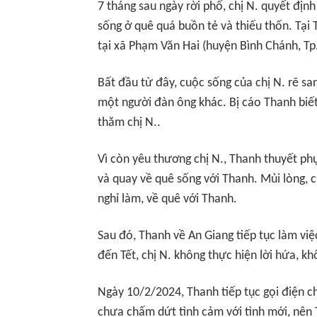
7 tháng sau ngày rời phố, chị N. quyết địn
sống ở quê quá buồn tẻ và thiếu thốn. Tại
tại xã Phạm Văn Hai (huyện Bình Chánh, T
Bất đầu từ đây, cuộc sống của chị N. rẽ sa
một người đàn ông khác. Bị cáo Thanh biế
thăm chị N..
Vì còn yêu thương chị N., Thanh thuyết phụ
và quay về quê sống với Thanh. Mủi lòng, 
nghỉ làm, về quê với Thanh.
Sau đó, Thanh về An Giang tiếp tục làm việ
đến Tết, chị N. không thực hiện lời hứa, k
Ngày 10/2/2024, Thanh tiếp tục gọi điện c
chưa chấm dứt tình cảm với tình mới, nên T