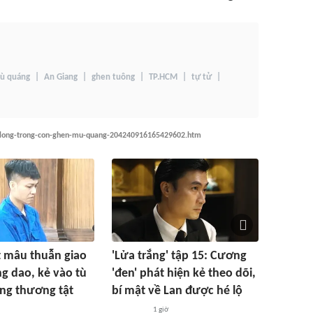
ù quáng
An Giang
ghen tuông
TP.HCM
tự tử
u-long-trong-con-ghen-mu-quang-204240916165429602.htm
t mâu thuẫn giao
'Lửa trắng' tập 15: Cương
g dao, kẻ vào tù
'đen' phát hiện kẻ theo dõi,
ng thương tật
bí mật về Lan được hé lộ
1 giờ