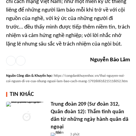
chí cách mạng Việt Nam; như một miền ký ức thiêng
liêng để những người làm báo mỗi khi trở về với cội
nguồn của nghề, với ký ức của những người đi
trước… đều thấy mình được tiếp thêm niềm tin, trách
nhiệm và cảm hứng nghề nghiệp; với lời nhắc nhở
lặng lẽ nhưng sâu sắc về trách nhiệm của ngòi bút.
Nguyễn Bảo Lâm
Nguồn
Công dân & Khuyến học
:
https://congdankhuyenhoc.vn/thai-nguyen-noi-
coi-nguon-di-ve-cua-nhung-nguoi-lam-bao-cach-mang-179260616215116052.htm
TIN KHÁC
Trung đoàn 209 (Sư đoàn 312,
Quân đoàn 12): Thắm tình quân
dân từ những ngày hành quân dã
ngoại
3 phút