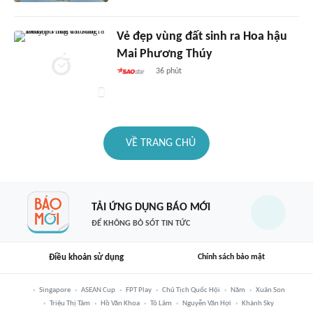
Vẻ đẹp vùng đất sinh ra Hoa hậu
Mai Phương Thúy
36 phút
VỀ TRANG CHỦ
TẢI ỨNG DỤNG BÁO MỚI
ĐỂ KHÔNG BỎ SÓT TIN TỨC
Điều khoản sử dụng
Chính sách bảo mật
Singapore
ASEAN Cup
FPT Play
Chủ Tịch Quốc Hội
Năm
Xuân Son
Triệu Thị Tâm
Hồ Văn Khoa
Tô Lâm
Nguyễn Văn Hợi
Khánh Sky