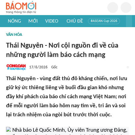
NÓNG
MỚI
VIDEO
CHỦ ĐỀ
#ASEAN Cup 2026
#Trí tuệ nhân tạo
#Mỹ - Iran
#Khám phá Việt Nam
VĂN HÓA
#Khám phá thế giới
Thái Nguyên - Nơi cội nguồn đi về của
những người làm báo cách mạng
17/6/2026
Gốc
Thái Nguyên - vùng đất thủ đô kháng chiến, nơi lưu
giữ ký ức thiêng liêng về buổi đầu gian khó nhưng
đầy khí phách của báo chí cách mạng Việt Nam; nơi
để mỗi người làm báo hôm nay tìm về, tri ân và soi
lại trách nhiệm của ngòi bút trước thời cuộc.