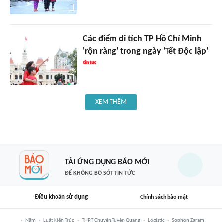
Các điểm di tích TP Hồ Chí Minh
'rộn ràng' trong ngày 'Tết Độc lập'
XEM THÊM
TẢI ỨNG DỤNG BÁO MỚI
ĐỂ KHÔNG BỎ SÓT TIN TỨC
Điều khoản sử dụng
Chính sách bảo mật
Năm
Luật Kiến Trúc
THPT Chuyên Tuyên Quang
Logistic
Sophon Zaram