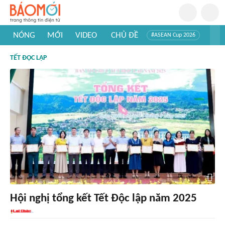
NÓNG
MỚI
VIDEO
CHỦ ĐỀ
#ASEAN Cup 2026
#Trí tuệ nhân tạo
#Mỹ - Iran
#Khám phá Việt Nam
TẾT ĐỘC LẬP
#Khám phá thế giới
Hội nghị tổng kết Tết Độc lập năm 2025