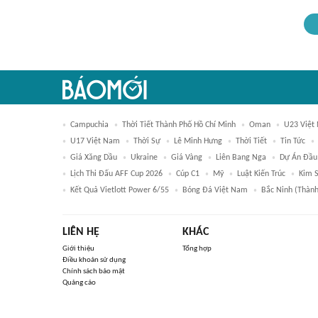
Campuchia
Thời Tiết Thành Phố Hồ Chí Minh
Oman
U23 Việt
U17 Việt Nam
Thời Sự
Lê Minh Hưng
Thời Tiết
Tin Tức
Giá Xăng Dầu
Ukraine
Giá Vàng
Liên Bang Nga
Dự Án Đầu
Lịch Thi Đấu AFF Cup 2026
Cúp C1
Mỹ
Luật Kiến Trúc
Kim S
Kết Quả Vietlott Power 6/55
Bóng Đá Việt Nam
Bắc Ninh (thành
LIÊN HỆ
KHÁC
Giới thiệu
Tổng hợp
Điều khoản sử dụng
Chính sách bảo mật
Quảng cáo