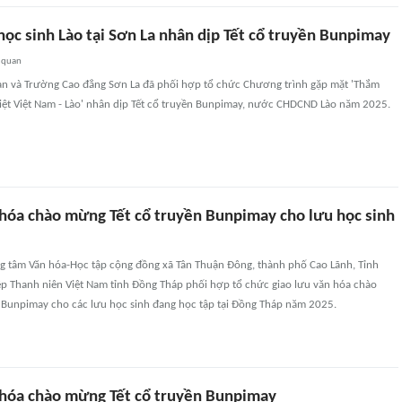
ọc sinh Lào tại Sơn La nhân dịp Tết cổ truyền Bunpimay
 quan
àn và Trường Cao đẳng Sơn La đã phối hợp tổ chức Chương trình gặp mặt 'Thắm
biệt Việt Nam - Lào' nhân dịp Tết cổ truyền Bunpimay, nước CHDCND Lào năm 2025.
 hóa chào mừng Tết cổ truyền Bunpimay cho lưu học sinh
ung tâm Văn hóa-Học tập cộng đồng xã Tân Thuận Đông, thành phố Cao Lãnh, Tỉnh
ệp Thanh niên Việt Nam tỉnh Đồng Tháp phối hợp tổ chức giao lưu văn hóa chào
 Bunpimay cho các lưu học sinh đang học tập tại Đồng Tháp năm 2025.
 hóa chào mừng Tết cổ truyền Bunpimay