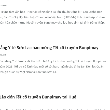
n quan
i Trung tâm Văn hóa - Học tập cộng đồng xã Tân Thuận Đông (TP Cao Lãnh), Ban
n, Ban Thư ký Hội Liên hiệp Thanh niên Việt Nam (LHTNVN) tỉnh phối hợp tổ chức
 văn hóa chào mừng Tết cổ truyền Bunpimay cho lưu học sinh tại tỉnh Đồng Tháp.
ẳng Y tế Sơn La chào mừng Tết cổ truyền Bunpimay
 quan
Cao đẳng Y tế Sơn La đã tổ chức chương trình chào mừng Tết cổ truyền Bunpimay,
m 2025. Tới dự có lãnh đạo một số sở, ban, ngành của tỉnh; Ban Liên lạc Quân
ên gia quân sự Việt Nam tại Lào tỉnh Sơn La.
 Lào đón Tết cổ truyền Bunpimay tại Huế