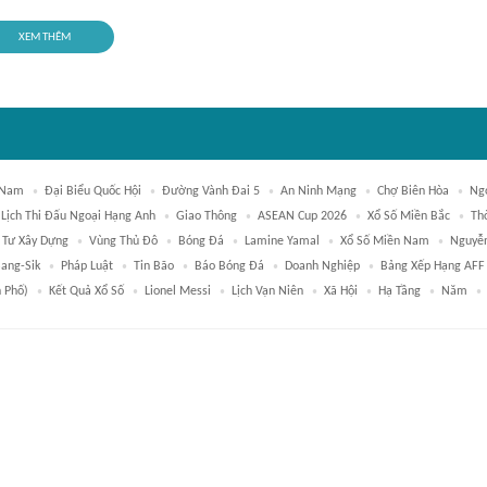
XEM THÊM
 Nam
Đại Biểu Quốc Hội
Đường Vành Đai 5
An Ninh Mạng
Chợ Biên Hòa
Ng
Lịch Thi Đấu Ngoại Hạng Anh
Giao Thông
ASEAN Cup 2026
Xổ Số Miền Bắc
Thờ
 Tư Xây Dựng
Vùng Thủ Đô
Bóng Đá
Lamine Yamal
Xổ Số Miền Nam
Nguyễn
ang-Sik
Pháp Luật
Tin Bão
Báo Bóng Đá
Doanh Nghiệp
Bảng Xếp Hạng AFF
 Phố)
Kết Quả Xổ Số
Lionel Messi
Lịch Vạn Niên
Xã Hội
Hạ Tầng
Năm