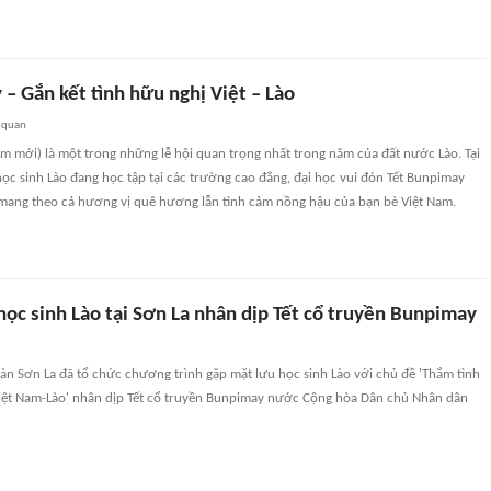
– Gắn kết tình hữu nghị Việt – Lào
 quan
m mới) là một trong những lễ hội quan trọng nhất trong năm của đất nước Lào. Tại
ọc sinh Lào đang học tập tại các trường cao đẳng, đại học vui đón Tết Bunpimay
mang theo cả hương vị quê hương lẫn tình cảm nồng hậu của bạn bè Việt Nam.
ọc sinh Lào tại Sơn La nhân dịp Tết cổ truyền Bunpimay
àn Sơn La đã tổ chức chương trình gặp mặt lưu học sinh Lào với chủ đề 'Thắm tình
Việt Nam-Lào' nhân dịp Tết cổ truyền Bunpimay nước Cộng hòa Dân chủ Nhân dân