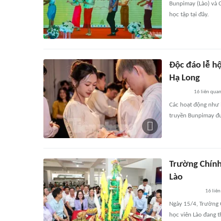
Bunpimay (Lào) và 
học tập tại đây.
Độc đáo lễ hộ
Hạ Long
16
liên qua
Các hoạt động như l
truyền Bunpimay đượ
Trường Chính 
Lào
16
liên
Ngày 15/4, Trường 
học viên Lào đang t