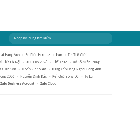
oại Hạng Anh
Eo Biển Hormuz
Iran
Tin Thế Giới
i Tiết Hà Nội
AFF Cup 2026
Thể Thao
Xổ Số Miền Trung
 Xuân Son
Tuyển Việt Nam
Bảng Xếp Hạng Ngoại Hạng Anh
 Cup 2026
Nguyễn Đình Bắc
Kết Quả Bóng Đá
Tô Lâm
Zalo Business Account
Zalo Cloud