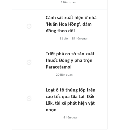
1
liên quan
Cảnh sát xuất hiện ở nhà
'Huấn Hoa Hồng', đám
đông theo dõi
11 giờ
15
liên quan
Triệt phá cơ sở sản xuất
thuốc Đông y pha trộn
Paracetamol
20
liên quan
Loạt ô tô thủng lốp trên
cao tốc qua Gia Lai, Đắk
Lắk, tài xế phát hiện vật
nhọn
8
liên quan