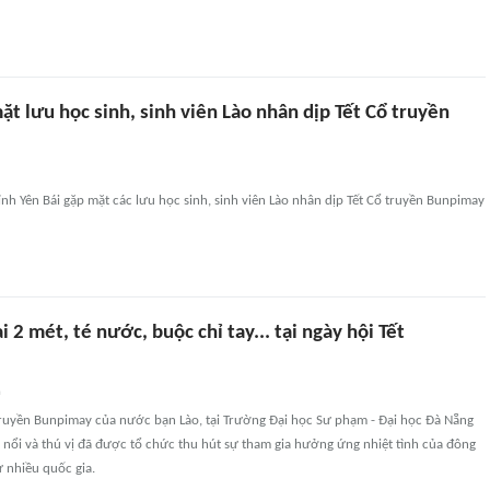
ặt lưu học sinh, sinh viên Lào nhân dịp Tết Cổ truyền
nh Yên Bái gặp mặt các lưu học sinh, sinh viên Lào nhân dịp Tết Cổ truyền Bunpimay
i 2 mét, té nước, buộc chỉ tay... tại ngày hội Tết
n
ruyền Bunpimay của nước bạn Lào, tại Trường Đại học Sư phạm - Đại học Đà Nẵng
 nổi và thú vị đã được tổ chức thu hút sự tham gia hưởng ứng nhiệt tình của đông
ừ nhiều quốc gia.