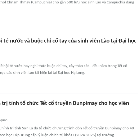
Chol Chnam Thmay (Campuchia) cho gần 500 lưu học sinh Lào và Campuchia đang
i té nước và buộc chỉ cổ tay của sinh viên Lào tại Đại học
n
ễ hội té nước hay nghi thức buộc chỉ tay, xây tháp cát... đều nằm trong Tết cổ
c các sinh viên Lào tái hiện lại tại Đại học Hạ Long.
trị tỉnh tổ chức Tết cổ truyền Bunpimay cho học viên
 quan
Chính trị tỉnh Sơn La đã tổ chức chương trình đón Tết cổ truyền Bunpimay cho 40
heo học Lớp Trung cấp lý luận chính trị khóa I (2024-2025) tại trường.