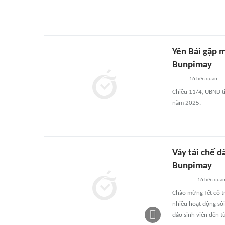
Yên Bái gặp m
Bunpimay
16
liên quan
Chiều 11/4, UBND tỉ
năm 2025.
Váy tái chế dà
Bunpimay
16
liên qua
Chào mừng Tết cổ t
nhiều hoạt động sôi
đảo sinh viên đến t