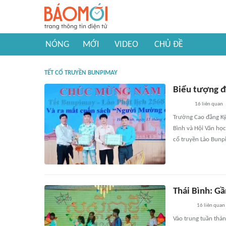
NÓNG
MỚI
VIDEO
CHỦ ĐỀ
TẾT CỔ TRUYỀN BUNPIMAY
Biểu tượng đ
16
liên quan
Trường Cao đẳng Kỹ
Bình và Hội Văn học
cổ truyền Lào Bunp
Thái Bình: Gầ
16
liên quan
Vào trung tuần thán