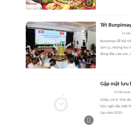
Tết Bunpimay 
16
liên
Bunpimay (lễ hội nă
Sơn La, những lưu h
đong đầy cảm xúc, 
Gặp mặt lưu h
16
liên quan
Chiều 14/4, Tỉnh đo
hữu nghị đặc biệt 
Lào năm 2025.