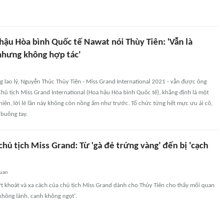
hậu Hòa bình Quốc tế Nawat nói Thùy Tiên: 'Vẫn là
nhưng không hợp tác'
 lao lý, Nguyễn Thúc Thùy Tiên - Miss Grand International 2021 - vẫn được ông
- Chủ tịch Miss Grand International (Hoa hậu Hòa bình Quốc tế), khẳng định là một
nhiên, lời lẽ lần này không còn nồng ấm như trước. Tổ chức từng hết mực ưu ái cô,
 buông tay.
chủ tịch Miss Grand: Từ 'gà đẻ trứng vàng' đến bị 'cạch
quan
t khoát và xa cách của chủ tịch Miss Grand dành cho Thùy Tiên cho thấy mối quan
không lành, canh không ngọt'.