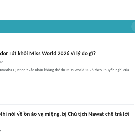
dor rút khỏi Miss World 2026 vì lý do gì?
uan
amantha Quenedit xác nhận không thể dự Miss World 2026 theo khuyến nghị của
hi nói về ồn ào vạ miệng, bị Chủ tịch Nawat chê trả lời
n