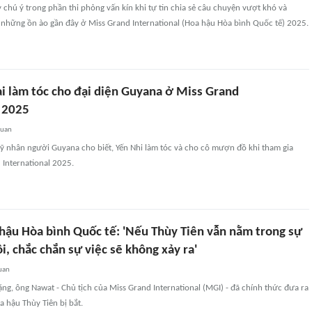
 chú ý trong phần thi phỏng vấn kín khi tự tin chia sẻ câu chuyện vượt khó và
n những ồn ào gần đây ở Miss Grand International (Hoa hậu Hòa bình Quốc tế) 2025.
ài làm tóc cho đại diện Guyana ở Miss Grand
l 2025
quan
mỹ nhân người Guyana cho biết, Yến Nhi làm tóc và cho cô mượn đồ khi tham gia
 International 2025.
 hậu Hòa bình Quốc tế: 'Nếu Thùy Tiên vẫn nằm trong sự
ôi, chắc chắn sự việc sẽ không xảy ra'
uan
ặng, ông Nawat - Chủ tịch của Miss Grand International (MGI) - đã chính thức đưa ra
a hậu Thùy Tiên bị bắt.