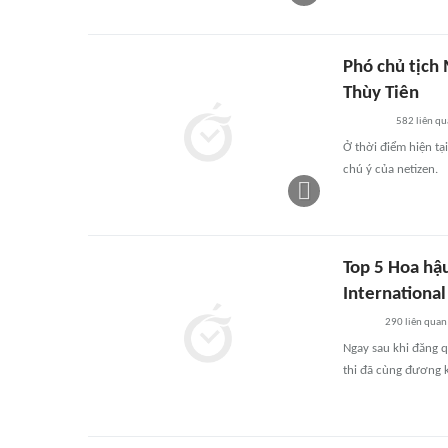
Phó chủ tịch 
Thùy Tiên
582
liên qu
Ở thời điểm hiện tạ
chú ý của netizen.
Top 5 Hoa hậ
International
290
liên quan
Ngay sau khi đăng 
thi đã cùng đương k