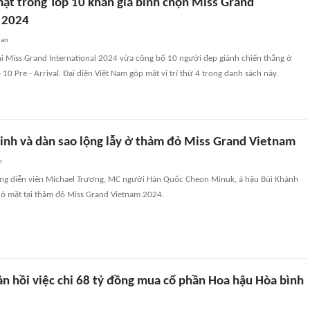
ặt trong Top 10 khán giả bình chọn Miss Grand
l 2024
uan
hi Miss Grand International 2024 vừa công bố 10 người đẹp giành chiến thắng ở
10 Pre - Arrival. Đại diện Việt Nam góp mặt vị trí thứ 4 trong danh sách này.
inh và dàn sao lộng lẫy ở thảm đỏ Miss Grand Vietnam
n
ng diễn viên Michael Trương, MC người Hàn Quốc Cheon Minuk, á hậu Bùi Khánh
có mặt tại thảm đỏ Miss Grand Vietnam 2024.
ản hồi việc chi 68 tỷ đồng mua cổ phần Hoa hậu Hòa bình