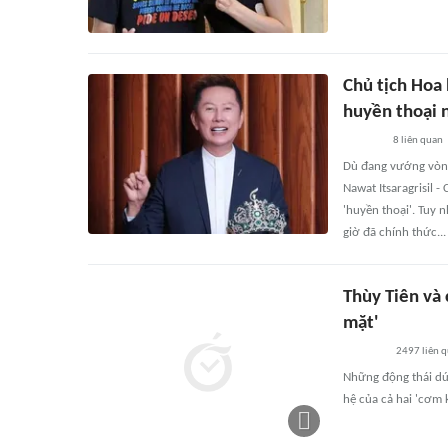
Chủ tịch Hoa 
huyền thoại 
8
liên quan
Dù đang vướng vòng
Nawat Itsaragrisil 
'huyền thoại'. Tuy 
giờ đã chính thức...
Thùy Tiên và 
mặt'
2497
liên 
Những động thái dứ
hệ của cả hai 'cơm 