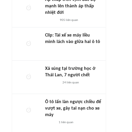
mạnh lên thành áp thấp
nhiệt đới
905
liên quan
Clip: Tài xế xe máy liều
mình lách vào giữa hai ô tô
Xả súng tại trường học ở
Thái Lan, 7 người chết
24
liên quan
Ô tô lấn làn ngược chiều để
vượt xe, gây tai nạn cho xe
máy
1
liên quan