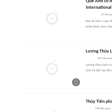
Quế Anh có m
Internationa
32
liên q
Ban tổ chức cuộc t
phần bình chọn Top 
Lương Thùy L
305
liên qua
Lương Thùy Linh cù
Linh và dàn sao đã 
Thùy Tiên ph
798
liên quan