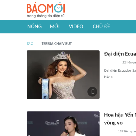
NÓNG
MỚI
VIDEO
CHỦ ĐỀ
TAG
TERESA CHAIVISUT
Đại diện Ecua
22
liên q
Đại diện Ecuador S
bác sĩ.
Hoa hậu Yến N
vòng vo
197
liên qua