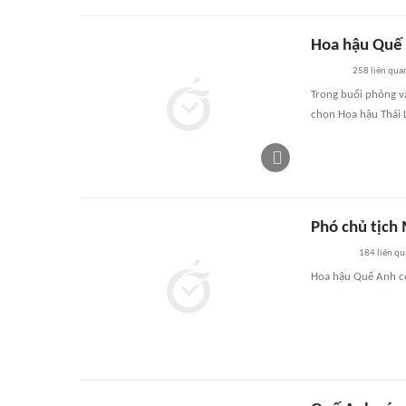
Hoa hậu Quế 
258
liên qua
Trong buổi phỏng vấ
chọn Hoa hậu Thái 
Phó chủ tịch
184
liên qu
Hoa hậu Quế Anh có