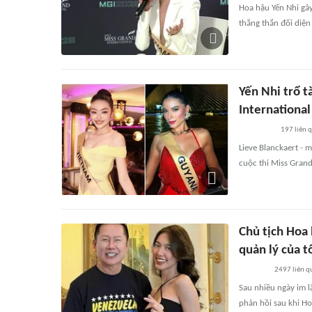
Hoa hậu Yến Nhi gây
thẳng thắn đối diệ
Yến Nhi trổ t
Internationa
197
liên 
Lieve Blanckaert - 
cuộc thi Miss Grand
Chủ tịch Hoa
quản lý của t
2497
liên q
Sau nhiều ngày im l
phản hồi sau khi Ho