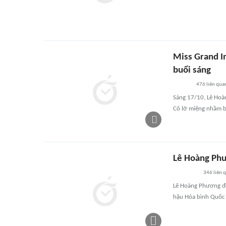
Miss Grand I
buổi sáng
476
liên qua
Sáng 17/10, Lê Hoàn
Cô lỡ miệng nhầm b
Lê Hoàng Phư
346
liên 
Lê Hoàng Phương đón
hậu Hòa bình Quốc 