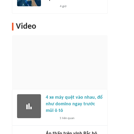
4 giờ
Video
4 xe máy quệt vào nhau, đổ
như domino ngay trước
mũi ô tô
1
liên quan
Áp thấp trên vịnh Bắc bộ