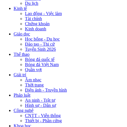
Du lịch
Kinh tế
Lao động - Việc làm
Tài chính
Chứng khoán
Kinh doanh
Giáo dục
Học bổng - Du học
Đào tạo - Thi cử
Tuyển Sinh 2026
Thể thao
Bóng đá quốc tế
Bóng đá Việt Nam
Quần vợt
Giải trí
Âm nhạc
Thời trang
Điện ảnh - Truyền hình
Pháp luật
An ninh - Trật tự
Hình sự - Dân sự
Công nghệ
CNTT - Viễn thông
Thiết bị - Phần cứng
Khoa học