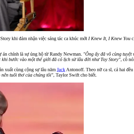
Story khi đảm nhận việc sáng tác ca khúc mới
I Knew It, I Knew You
c
 dự án chính là sự ủng hộ từ Randy Newman.
"Ông ấy đã vô cùng tuyệt v
 khi bước vào một thế giới đã có lịch sử lâu đời như Toy Story"
, cô nó
sản xuất cùng cộng sự lâu năm
Jack
Antonoff. Theo nữ ca sĩ, cả hai đề
 nên tuổi thơ của chúng tôi"
, Taylor Swift cho biết.