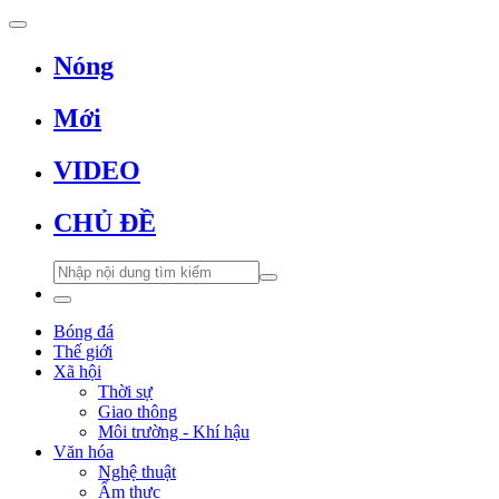
Nóng
Mới
VIDEO
CHỦ ĐỀ
Bóng đá
Thế giới
Xã hội
Thời sự
Giao thông
Môi trường - Khí hậu
Văn hóa
Nghệ thuật
Ẩm thực