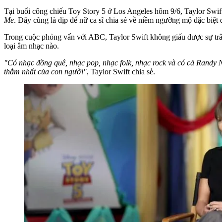
Tại buổi công chiếu Toy Story 5 ở Los Angeles hôm 9/6, Taylor Swi
Me
. Đây cũng là dịp để nữ ca sĩ chia sẻ về niềm ngưỡng mộ đặc biệ
Trong cuộc phỏng vấn với ABC, Taylor Swift không giấu được sự trâ
loại âm nhạc nào.
"Có nhạc đồng quê, nhạc pop, nhạc folk, nhạc rock và có cả Randy N
thẳm nhất của con người"
, Taylor Swift chia sẻ.