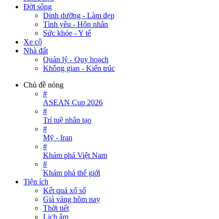
Đời sống
Dinh dưỡng - Làm đẹp
Tình yêu - Hôn nhân
Sức khỏe - Y tế
Xe cộ
Nhà đất
Quản lý - Quy hoạch
Không gian - Kiến trúc
Chủ đề nóng
#
ASEAN Cup 2026
#
Trí tuệ nhân tạo
#
Mỹ - Iran
#
Khám phá Việt Nam
#
Khám phá thế giới
Tiện ích
Kết quả xổ số
Giá vàng hôm nay
Thời tiết
Lịch âm