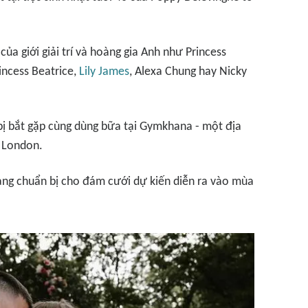
của giới giải trí và hoàng gia Anh như Princess
incess Beatrice,
Lily James
, Alexa Chung hay Nicky
 bị bắt gặp cùng dùng bữa tại Gymkhana - một địa
 London.
ang chuẩn bị cho đám cưới dự kiến diễn ra vào mùa