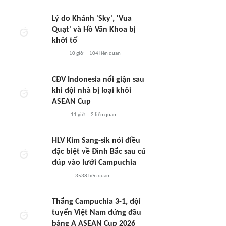
Lý do Khánh 'Sky', 'Vua
Quạt' và Hồ Văn Khoa bị
khởi tố
10 giờ
104
liên quan
CĐV Indonesia nổi giận sau
khi đội nhà bị loại khỏi
ASEAN Cup
11 giờ
2
liên quan
HLV Kim Sang-sik nói điều
đặc biệt về Đình Bắc sau cú
đúp vào lưới Campuchia
3538
liên quan
Thắng Campuchia 3-1, đội
tuyển Việt Nam đứng đầu
bảng A ASEAN Cup 2026