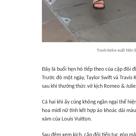
Travis Kelce xuất hiện 
Đây là buổi hẹn hò tiếp theo của cặp đôi 
Trước đó một ngày, Taylor Swift và Travis 
sau khi thưởng thức vở kịch Romeo & Julie
Cả hai khi ấy cũng không ngần ngại thể hiệ
hoa midi nữ tính kết hợp áo khoác dài màu 
xám của Louis Vuitton.
Sau đêm xem kịch, cặp đôi tiếp tục góp mặt