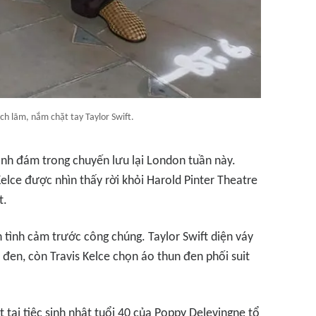
lịch lãm, nắm chặt tay Taylor Swift.
đình đám trong chuyến lưu lại London tuần này.
Kelce được nhìn thấy rời khỏi Harold Pinter Theatre
t.
n tình cảm trước công chúng. Taylor Swift diện váy
đen, còn Travis Kelce chọn áo thun đen phối suit
 tại tiệc sinh nhật tuổi 40 của Poppy Delevingne tổ