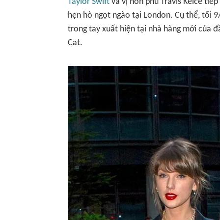
Taylor Swift
và vị hôn phu Travis Kelce tiế
hẹn hò ngọt ngào tại London. Cụ thể, tối 9
trong tay xuất hiện tại nhà hàng mới của
Cat.