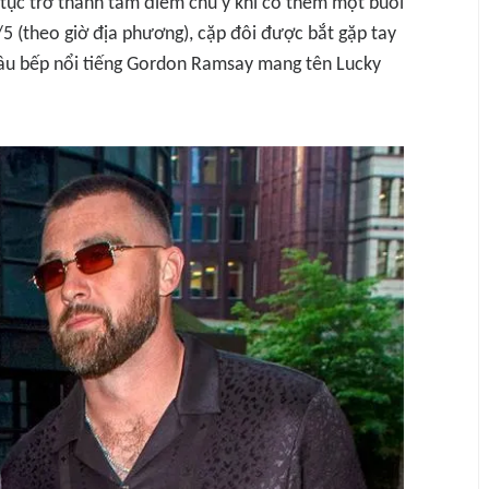
p tục trở thành tâm điểm chú ý khi có thêm một buổi
/5 (theo giờ địa phương), cặp đôi được bắt gặp tay
 đầu bếp nổi tiếng Gordon Ramsay mang tên Lucky