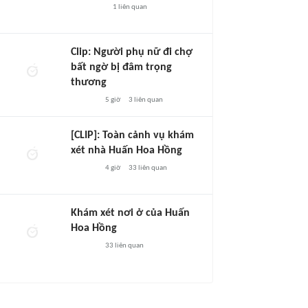
1
liên quan
Clip: Người phụ nữ đi chợ
bất ngờ bị đâm trọng
thương
5 giờ
3
liên quan
[CLIP]: Toàn cảnh vụ khám
xét nhà Huấn Hoa Hồng
4 giờ
33
liên quan
Khám xét nơi ở của Huấn
Hoa Hồng
33
liên quan