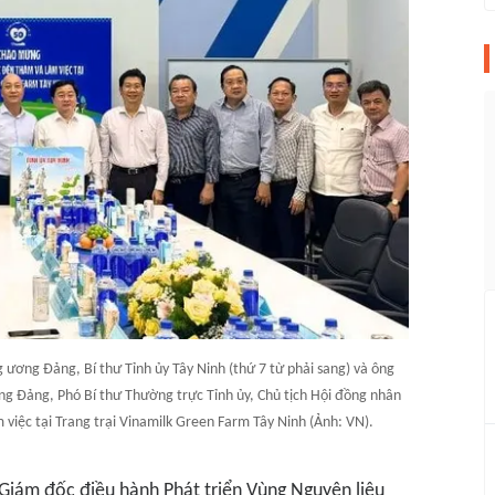
ương Đảng, Bí thư Tỉnh ủy Tây Ninh (thứ 7 từ phải sang) và ông
 Đảng, Phó Bí thư Thường trực Tỉnh ủy, Chủ tịch Hội đồng nhân
m việc tại Trang trại Vinamilk Green Farm Tây Ninh (Ảnh: VN).
 Giám đốc điều hành Phát triển Vùng Nguyên liệu