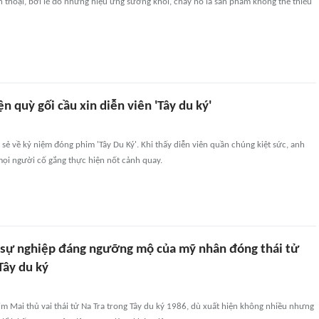
 thoại, bởi lẽ đó những hiệu ứng sương khói, cháy nổ là sản phẩm không thể thiếu
n quỳ gối cầu xin diễn viên 'Tây du ký'
 sẻ về kỷ niệm đóng phim 'Tây Du Ký'. Khi thấy diễn viên quần chúng kiệt sức, anh
mọi người cố gắng thực hiện nốt cảnh quay.
 sự nghiệp đáng ngưỡng mộ của mỹ nhân đóng thái tử
Tây du ký
im Mai thủ vai thái tử Na Tra trong Tây du ký 1986, dù xuất hiện không nhiều nhưng