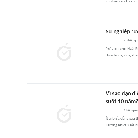
vai diễn của bà vẫn
Sự nghiệp rực
20
liên qu
Nữ diễn viên Ngải Ki
đậm trong lòng khán
Vì sao đạo di
suốt 10 năm
1
liên qua
Ít ai biết, đằng sa
Dương Khiết suốt n