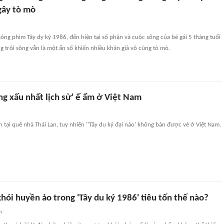
gây tò mò
sóng phim Tây dy ký 1986, đến hiện tại số phận và cuộc sống của bé gái 5 tháng tuổi
 trôi sông vẫn là một ẩn số khiến nhiều khán giả vô cùng tò mò.
ng xấu nhất lịch sử' ế ẩm ở Việt Nam
 tại quê nhà Thái Lan, tuy nhiên ''Tây du ký đại náo' không bán được vé ở Việt Nam.
ói huyền ảo trong 'Tây du ký 1986' tiêu tốn thế nào?
n