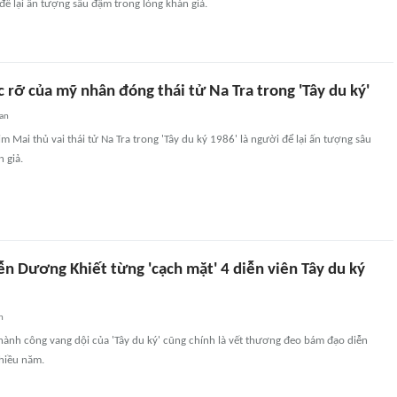
 để lại ấn tượng sâu đậm trong lòng khán giả.
 rỡ của mỹ nhân đóng thái tử Na Tra trong 'Tây du ký'
an
m Mai thủ vai thái tử Na Tra trong 'Tây du ký 1986' là người để lại ấn tượng sâu
 giả.
ễn Dương Khiết từng 'cạch mặt' 4 diễn viên Tây du ký
?
n
u thành công vang dội của 'Tây du ký' cũng chính là vết thương đeo bám đạo diễn
hiều năm.