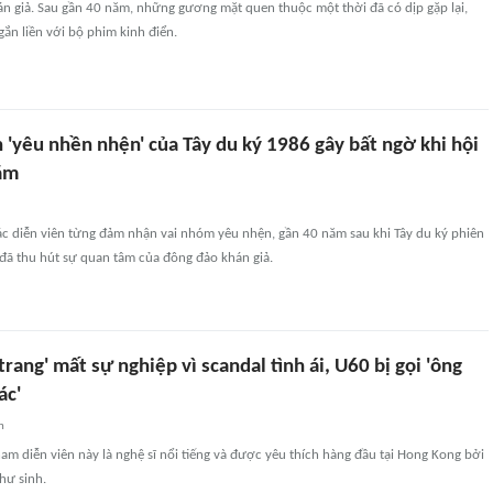
n giả. Sau gần 40 năm, những gương mặt quen thuộc một thời đã có dịp gặp lại,
gắn liền với bộ phim kinh điển.
 'yêu nhền nhện' của Tây du ký 1986 gây bất ngờ khi hội
ăm
ác diễn viên từng đảm nhận vai nhóm yêu nhện, gần 40 năm sau khi Tây du ký phiên
đã thu hút sự quan tâm của đông đảo khán giả.
trang' mất sự nghiệp vì scandal tình ái, U60 bị gọi 'ông
ác'
n
 diễn viên này là nghệ sĩ nổi tiếng và được yêu thích hàng đầu tại Hong Kong bởi
hư sinh.