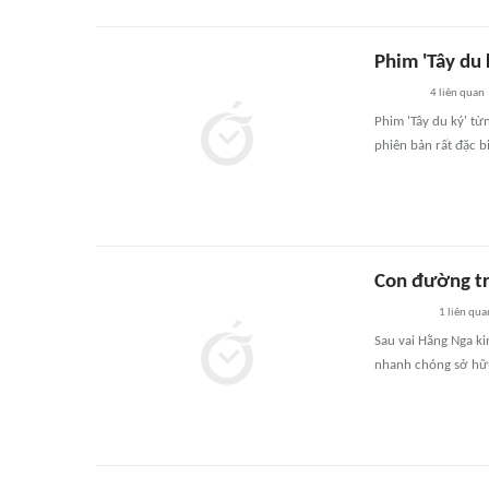
Phim 'Tây du 
4
liên quan
Phim 'Tây du ký' từ
phiên bản rất đặc bi
Con đường tr
1
liên qua
Sau vai Hằng Nga k
nhanh chóng sở hữu 