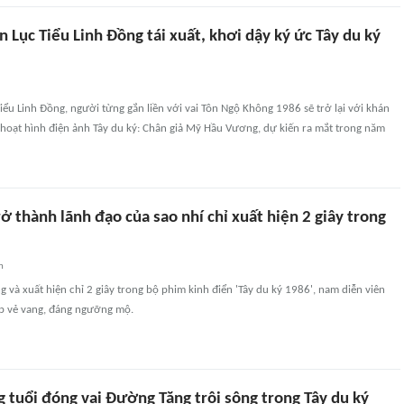
 Lục Tiểu Linh Đồng tái xuất, khơi dậy ký ức Tây du ký
iểu Linh Đồng, người từng gắn liền với vai Tôn Ngộ Không 1986 sẽ trở lại với khán
 hoạt hình điện ảnh Tây du ký: Chân giả Mỹ Hầu Vương, dự kiến ra mắt trong năm
 thành lãnh đạo của sao nhí chỉ xuất hiện 2 giây trong
n
 và xuất hiện chỉ 2 giây trong bộ phim kinh điển 'Tây du ký 1986', nam diễn viên
ệp vẻ vang, đáng ngưỡng mộ.
g tuổi đóng vai Đường Tăng trôi sông trong Tây du ký