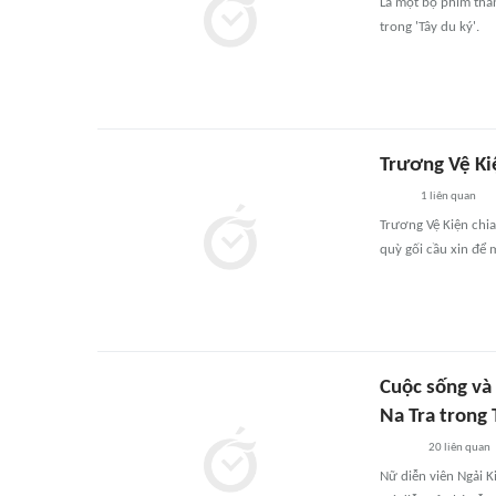
Là một bộ phim thần
trong 'Tây du ký'.
Trương Vệ Kiệ
1
liên quan
Trương Vệ Kiện chia
quỳ gối cầu xin để 
Cuộc sống và
Na Tra trong 
20
liên quan
Nữ diễn viên Ngải K