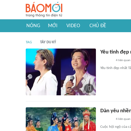
NÓNG
MỚI
VIDEO
CHỦ ĐỀ
TAG
TÂY DU KÝ
Yêu tinh đẹp 
4
liên quan
Yêu tinh đẹp nhất T
Dàn yêu nhền
4
liên quan
Cuộc hội ngộ của c