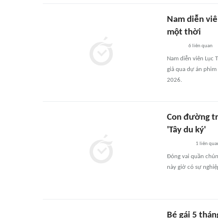
Nam diễn viên
một thời
6
liên quan
Nam diễn viên Lục T
giả qua dự án phim
2026.
Con đường trở
'Tây du ký'
1
liên qua
Đóng vai quần chúng
này giờ có sự nghi
Bé gái 5 thán