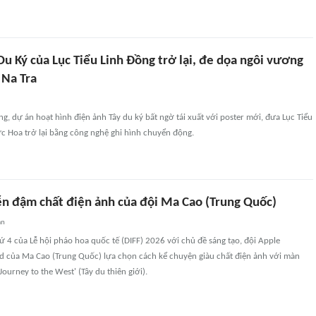
u Ký của Lục Tiểu Linh Đồng trở lại, đe dọa ngôi vương
 Na Tra
g, dự án hoạt hình điện ảnh Tây du ký bất ngờ tái xuất với poster mới, đưa Lục Tiểu
c Hoa trở lại bằng công nghệ ghi hình chuyển động.
ễn đậm chất điện ảnh của đội Ma Cao (Trung Quốc)
an
hứ 4 của Lễ hội pháo hoa quốc tế (DIFF) 2026 với chủ đề sáng tạo, đội Apple
td của Ma Cao (Trung Quốc) lựa chọn cách kể chuyện giàu chất điện ảnh với màn
 Journey to the West' (Tây du thiên giới).