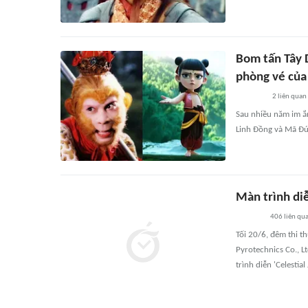
Bom tấn Tây D
phòng vé của
2
liên quan
Sau nhiều năm im ắn
Linh Đồng và Mã Đứ
Màn trình di
406
liên qu
Tối 20/6, đêm thi t
Pyrotechnics Co., L
trình diễn 'Celestial