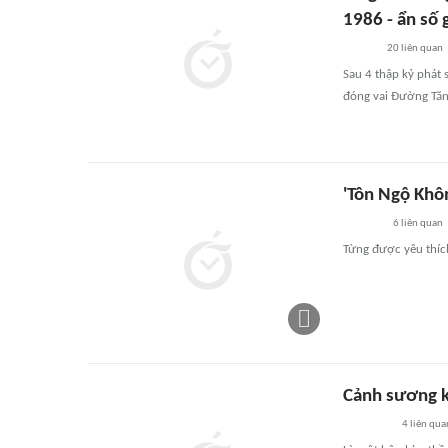
1986 - ẩn số 
20
liên quan
Sau 4 thập kỷ phát 
đóng vai Đường Tăng
'Tôn Ngộ Khô
6
liên quan
Từng được yêu thích
Cảnh sương kh
4
liên qua