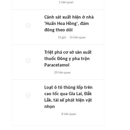
1
liên quan
Cảnh sát xuất hiện ở nhà
'Huấn Hoa Hồng', đám
đông theo dõi
10 giờ
15
liên quan
Triệt phá cơ sở sản xuất
thuốc Đông y pha trộn
Paracetamol
20
liên quan
Loạt ô tô thủng lốp trên
cao tốc qua Gia Lai, Đắk
Lắk, tài xế phát hiện vật
nhọn
8
liên quan