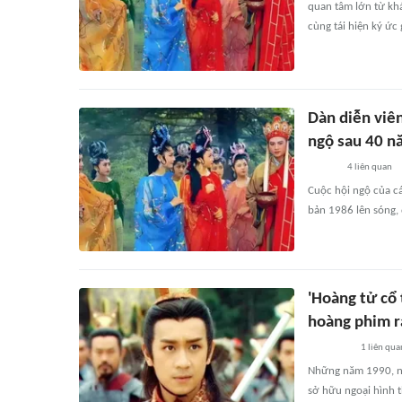
quan tâm lớn từ khá
cùng tái hiện ký ức 
Dàn diễn viên
ngộ sau 40 n
4
liên quan
Cuộc hội ngộ của c
bản 1986 lên sóng, 
'Hoàng tử cổ 
hoàng phim r
1
liên qua
Những năm 1990, nam
sở hữu ngoại hình t