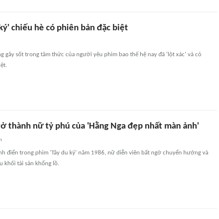
ký' chiếu hè có phiên bản đặc biệt
ng gây sốt trong tâm thức của người yêu phim bao thế hệ nay đã 'lột xác' và có
ệt.
ở thành nữ tỷ phú của 'Hằng Nga đẹp nhất màn ảnh'
n
inh điển trong phim 'Tây du ký' năm 1986, nữ diễn viên bất ngờ chuyển hướng và
khối tài sản khổng lồ.