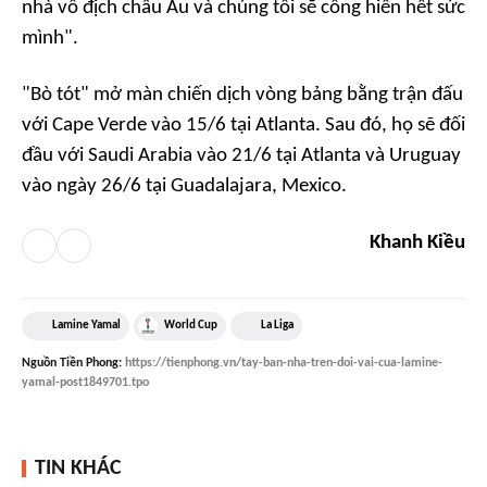
nhà vô địch châu Âu và chúng tôi sẽ cống hiến hết sức
mình".
"Bò tót" mở màn chiến dịch vòng bảng bằng trận đấu
với Cape Verde vào 15/6 tại Atlanta. Sau đó, họ sẽ đối
đầu với Saudi Arabia vào 21/6 tại Atlanta và Uruguay
vào ngày 26/6 tại Guadalajara, Mexico.
Khanh Kiều
Lamine Yamal
World Cup
La Liga
Nguồn
Tiền Phong
:
https://tienphong.vn/tay-ban-nha-tren-doi-vai-cua-lamine-
yamal-post1849701.tpo
TIN KHÁC