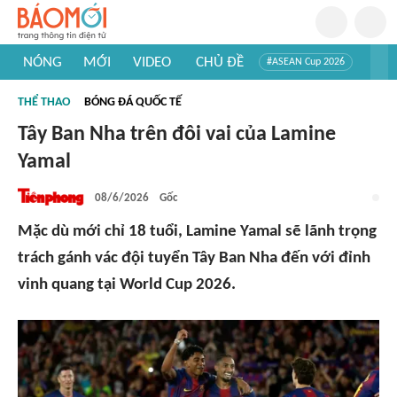
NÓNG
MỚI
VIDEO
CHỦ ĐỀ
#ASEAN Cup 2026
#Trí tuệ nhân tạo
#Mỹ - Iran
#Khám phá Việt Nam
THỂ THAO
BÓNG ĐÁ QUỐC TẾ
#Khám phá thế giới
Tây Ban Nha trên đôi vai của Lamine
Yamal
08/6/2026
Gốc
Mặc dù mới chỉ 18 tuổi, Lamine Yamal sẽ lãnh trọng
trách gánh vác đội tuyển Tây Ban Nha đến với đỉnh
vinh quang tại World Cup 2026.