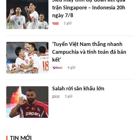
Siêu máy tính dự đoán kết quả
trận Singapore – Indonesia 20h
ngày 7/8
1 giờ
'Tuyển Việt Nam thắng nhanh
Campuchia và tính toán đá bán
kết'
4 giờ
Salah rời sân khấu lớn
3 giờ
TIN MỚI