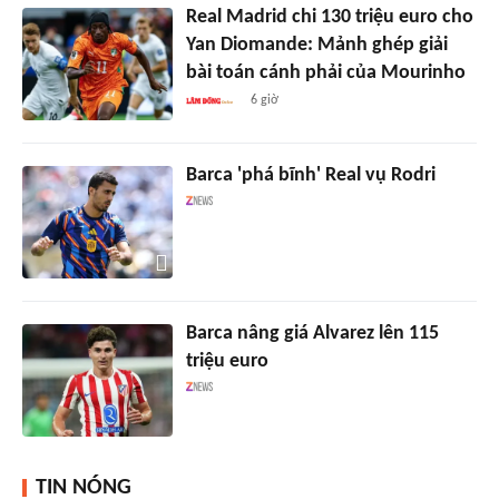
Real Madrid chi 130 triệu euro cho
Yan Diomande: Mảnh ghép giải
bài toán cánh phải của Mourinho
6 giờ
Barca 'phá bĩnh' Real vụ Rodri
Barca nâng giá Alvarez lên 115
triệu euro
TIN NÓNG