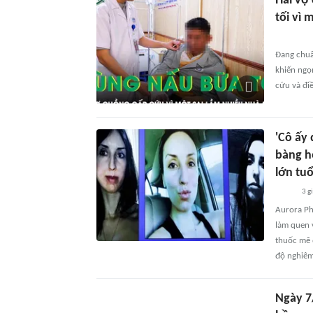
Hai vợ
tối vì 
Đang chuẩn
khiến ngọn
cứu và điề
'Cô ấy
bàng h
lớn tuổ
3 g
Aurora Ph
làm quen 
thuốc mê đ
độ nghiêm
Ngày 7