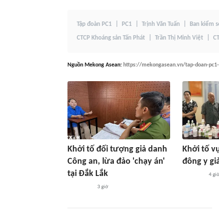
Tập đoàn PC1
PC1
Trịnh Văn Tuấn
Ban kiểm s
CTCP Khoáng sản Tấn Phát
Trần Thị Minh Việt
CT
Nguồn
Mekong Asean
:
https://mekongasean.vn/tap-doan-pc1-t
Khởi tố đối tượng giả danh
Khởi tố v
Công an, lừa đảo 'chạy án'
đông y gi
tại Đắk Lắk
4 gi
3 giờ