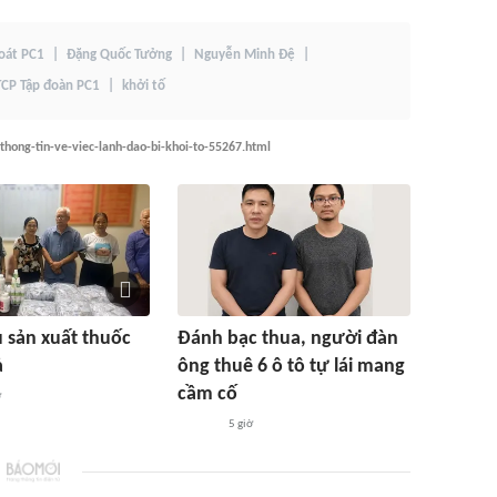
oát PC1
Đặng Quốc Tưởng
Nguyễn Minh Đệ
CP Tập đoàn PC1
khởi tố
hong-tin-ve-viec-lanh-dao-bi-khoi-to-55267.html
ụ sản xuất thuốc
Đánh bạc thua, người đàn
ả
ông thuê 6 ô tô tự lái mang
cầm cố
ờ
5 giờ