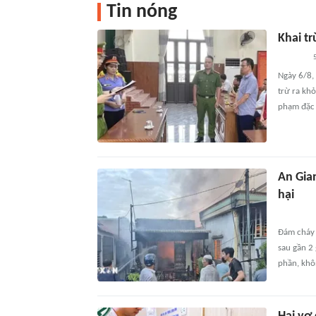
Tin nóng
Khai t
5
Ngày 6/8,
trừ ra kh
phạm đặc 
An Gia
hại
Đám cháy 
sau gần 2 
phần, khôn