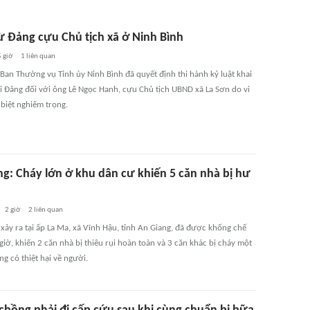
rừ Đảng cựu Chủ tịch xã ở Ninh Bình
 giờ
1
liên quan
 Ban Thường vụ Tỉnh ủy Ninh Bình đã quyết định thi hành kỷ luật khai
ỏi Đảng đối với ông Lê Ngọc Hanh, cựu Chủ tịch UBND xã La Sơn do vi
biệt nghiêm trọng.
ng: Cháy lớn ở khu dân cư khiến 5 căn nhà bị hư
2 giờ
2
liên quan
xảy ra tại ấp La Ma, xã Vĩnh Hậu, tỉnh An Giang, đã được khống chế
giờ, khiến 2 căn nhà bị thiêu rụi hoàn toàn và 3 căn khác bị cháy một
g có thiệt hại về người.