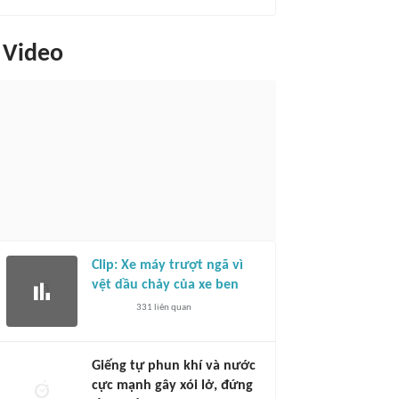
Video
Clip: Xe máy trượt ngã vì
vệt dầu chảy của xe ben
331
liên quan
Giếng tự phun khí và nước
cực mạnh gây xói lở, đứng