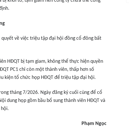
ã bị khởi tố, tạm giam nên công ty chưa thể công
định.
ờng
quyết về việc triệu tập đại hội đồng cổ đông bất
viên HĐQT bị tạm giam, không thể thực hiện quyền
HĐQT PC1 chỉ còn một thành viên, thấp hơn số
ều kiện tổ chức họp HĐQT để triệu tập đại hội.
rong tháng 7/2026. Ngày đăng ký cuối cùng để cổ
. Nội dung họp gồm bầu bổ sung thành viên HĐQT và
 hội.
Phạm Ngọc