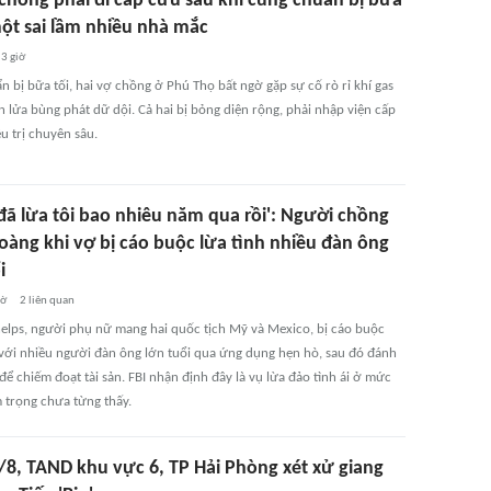
 chồng phải đi cấp cứu sau khi cùng chuẩn bị bữa
một sai lầm nhiều nhà mắc
3 giờ
 bị bữa tối, hai vợ chồng ở Phú Thọ bất ngờ gặp sự cố rò rỉ khí gas
 lửa bùng phát dữ dội. Cả hai bị bỏng diện rộng, phải nhập viện cấp
u trị chuyên sâu.
 đã lừa tôi bao nhiêu năm qua rồi': Người chồng
oàng khi vợ bị cáo buộc lừa tình nhiều đàn ông
i
iờ
2
liên quan
elps, người phụ nữ mang hai quốc tịch Mỹ và Mexico, bị cáo buộc
với nhiều người đàn ông lớn tuổi qua ứng dụng hẹn hò, sau đó đánh
ể chiếm đoạt tài sản. FBI nhận định đây là vụ lừa đảo tình ái ở mức
 trọng chưa từng thấy.
/8, TAND khu vực 6, TP Hải Phòng xét xử giang