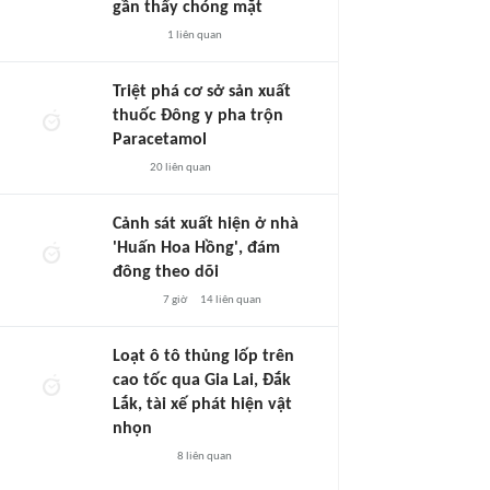
gần thấy chóng mặt
1
liên quan
Triệt phá cơ sở sản xuất
thuốc Đông y pha trộn
Paracetamol
20
liên quan
Cảnh sát xuất hiện ở nhà
'Huấn Hoa Hồng', đám
đông theo dõi
7 giờ
14
liên quan
Loạt ô tô thủng lốp trên
cao tốc qua Gia Lai, Đắk
Lắk, tài xế phát hiện vật
nhọn
8
liên quan