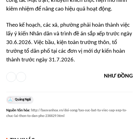
công tác Mặt trận; khuyến khích thực hiện mô hình
kiêm nhiệm để nâng cao hiệu quả hoạt động.
Theo kế hoạch, các xã, phường phải hoàn thành việc
lấy ý kiến Nhân dân và trình đề án sắp xếp trước ngày
30.6.2026. Việc bầu, kiện toàn trưởng thôn, tổ
trưởng tổ dân phố tại các đơn vị mới dự kiến hoàn
thành trước ngày 31.7.2026.
NHƯ ĐỒNG
Quảng Ngãi
Nguồn
Văn hóa
:
http://baovanhoa.vn/doi-song/tao-suc-bat-tu-viec-sap-xep-to-
chuc-lai-thon-to-dan-pho-236629.html