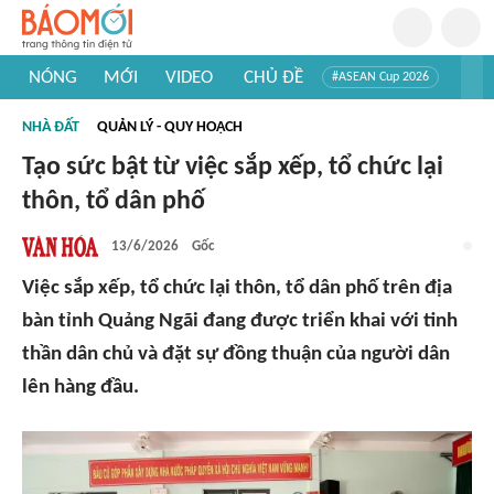
NÓNG
MỚI
VIDEO
CHỦ ĐỀ
#ASEAN Cup 2026
#Trí tuệ nhân tạo
#Mỹ - Iran
#Khám phá Việt Nam
NHÀ ĐẤT
QUẢN LÝ - QUY HOẠCH
#Khám phá thế giới
Tạo sức bật từ việc sắp xếp, tổ chức lại
thôn, tổ dân phố
13/6/2026
Gốc
Việc sắp xếp, tổ chức lại thôn, tổ dân phố trên địa
bàn tỉnh Quảng Ngãi đang được triển khai với tinh
thần dân chủ và đặt sự đồng thuận của người dân
lên hàng đầu.