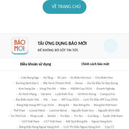
VỀ TRANG CHỦ
TẢI ỨNG DỤNG BÁO MỚI
ĐỂ KHÔNG BỎ SÓT TIN TỨC
Điều khoản sử dụng
Chính sách bảo mật
Liên Bang Nga
Hạ Tầng
Tô Lâm
Eo Biển Hormuz
Chợ Biên Hòa
Đường Vành Đai 5
Bắc Ninh (thành Phố)
Oman
Dự Án Đầu Tư Xây Dựng
Kim Sang-Sik
Vùng Thủ Đô
Năm
ASEAN Cup 2026
Doanh Nghiệp
An Ninh Mạng
Ukraine
Luật Kiến Trúc
Lê Minh Hưng
Campuchia
Đại Biểu Quốc Hội
Mỹ
Iran
AFF Cup 2026
Lịch Thi Đấu AFF Cup 2026
Bảng Xếp Hạng AFF Cup 2026
Bóng Đá
Báo Bóng Đá
Bóng Đá Việt Nam
Thể Thao
Lionel Messi
Lamine Yamal
Nguyễn Xuân Son
Nguyễn Đình Bắc
Tin Thế Giới
Pháp Luật
Xã Hội
Tin Bão
Tin Tức
Giá Vàng
Tuyển Việt Nam
U23 Việt Nam
U17 Việt Nam
Kết Quả Bóng Đá
Ngoại Hạng Anh
Bảng Xếp Hạng Ngoại Hạng Anh
Lịch Thi Đấu Ngoại Hạng Anh
Cúp C1