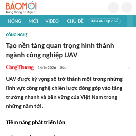
NÓNG
MỚI
VIDEO
CHỦ ĐỀ
#ASEAN Cup 2026
#Trí tuệ nhân tạo
#Mỹ - Iran
#Khám phá Việt Nam
CÔNG NGHỆ
#Khám phá thế giới
Tạo nền tảng quan trọng hình thành
ngành công nghiệp UAV
14/6/2026
Gốc
UAV được kỳ vọng sẽ trở thành một trong những
lĩnh vực công nghệ chiến lược đóng góp vào tăng
trưởng nhanh và bền vững của Việt Nam trong
những năm tới.
Tiềm năng phát triển lớn