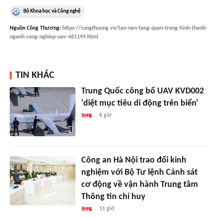
Bộ Khoa học và Công nghệ
Nguồn
Công Thương
:
https://congthuong.vn/tao-nen-tang-quan-trong-hinh-thanh-
nganh-cong-nghiep-uav-461199.html
TIN KHÁC
Trung Quốc công bố UAV KVD002
'diệt mục tiêu di động trên biển'
6 giờ
Công an Hà Nội trao đổi kinh
nghiệm với Bộ Tư lệnh Cảnh sát
cơ động về vận hành Trung tâm
Thông tin chỉ huy
11 giờ