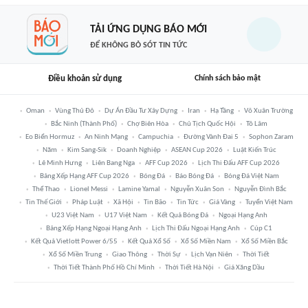
TẢI ỨNG DỤNG BÁO MỚI
ĐỂ KHÔNG BỎ SÓT TIN TỨC
Điều khoản sử dụng
Chính sách bảo mật
Oman
Vùng Thủ Đô
Dự Án Đầu Tư Xây Dựng
Iran
Hạ Tầng
Võ Xuân Trường
Bắc Ninh (thành Phố)
Chợ Biên Hòa
Chủ Tịch Quốc Hội
Tô Lâm
Eo Biển Hormuz
An Ninh Mạng
Campuchia
Đường Vành Đai 5
Sophon Zaram
Năm
Kim Sang-Sik
Doanh Nghiệp
ASEAN Cup 2026
Luật Kiến Trúc
Lê Minh Hưng
Liên Bang Nga
AFF Cup 2026
Lịch Thi Đấu AFF Cup 2026
Bảng Xếp Hạng AFF Cup 2026
Bóng Đá
Báo Bóng Đá
Bóng Đá Việt Nam
Thể Thao
Lionel Messi
Lamine Yamal
Nguyễn Xuân Son
Nguyễn Đình Bắc
Tin Thế Giới
Pháp Luật
Xã Hội
Tin Bão
Tin Tức
Giá Vàng
Tuyển Việt Nam
U23 Việt Nam
U17 Việt Nam
Kết Quả Bóng Đá
Ngoại Hạng Anh
Bảng Xếp Hạng Ngoại Hạng Anh
Lịch Thi Đấu Ngoại Hạng Anh
Cúp C1
Kết Quả Vietlott Power 6/55
Kết Quả Xổ Số
Xổ Số Miền Nam
Xổ Số Miền Bắc
Xổ Số Miền Trung
Giao Thông
Thời Sự
Lịch Vạn Niên
Thời Tiết
Thời Tiết Thành Phố Hồ Chí Minh
Thời Tiết Hà Nội
Giá Xăng Dầu