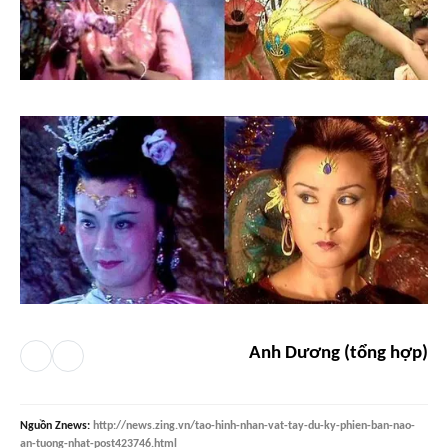
Anh Dương (tổng hợp)
Nguồn
Znews
:
http://news.zing.vn/tao-hinh-nhan-vat-tay-du-ky-phien-ban-nao-
an-tuong-nhat-post423746.html