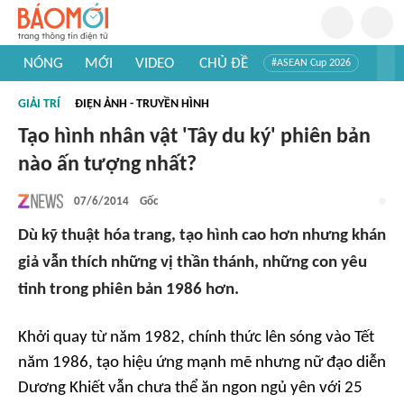
NÓNG
MỚI
VIDEO
CHỦ ĐỀ
#ASEAN Cup 2026
#Trí tuệ nhân tạo
#Mỹ - Iran
#Khám phá Việt Nam
GIẢI TRÍ
ĐIỆN ẢNH - TRUYỀN HÌNH
#Khám phá thế giới
Tạo hình nhân vật 'Tây du ký' phiên bản
nào ấn tượng nhất?
07/6/2014
Gốc
Dù kỹ thuật hóa trang, tạo hình cao hơn nhưng khán
giả vẫn thích những vị thần thánh, những con yêu
tinh trong phiên bản 1986 hơn.
Khởi quay từ năm 1982, chính thức lên sóng vào Tết
năm 1986, tạo hiệu ứng mạnh mẽ nhưng nữ đạo diễn
Dương Khiết vẫn chưa thể ăn ngon ngủ yên với 25