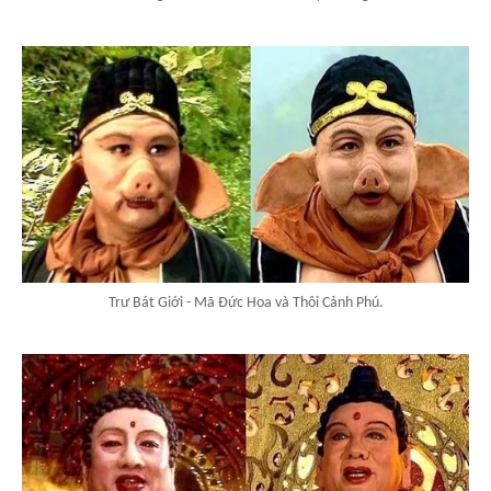
Trư Bát Giới - Mã Đức Hoa và Thôi Cảnh Phú.