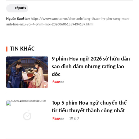
eSports
Nguồn
SaoStar
:
https://www.saostar.vn/dien-anh/tang-thuan-hy-phu-song-man-
anh-hoa-ngu-voi-4-phim-moi-202606061559434187.html
TIN KHÁC
9 phim Hoa ngữ 2026 sở hữu dàn
sao đình đám nhưng rating lao
dốc
Top 5 phim Hoa ngữ chuyển thể
từ tiểu thuyết thành công nhất
10 giờ