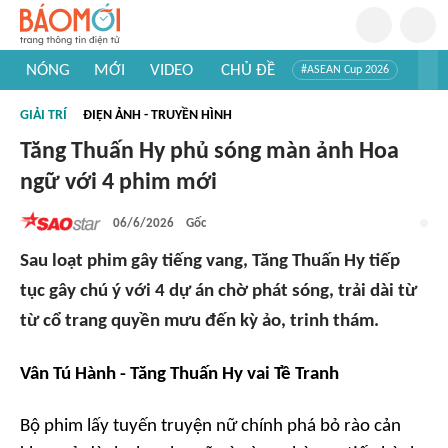
NÓNG
MỚI
VIDEO
CHỦ ĐỀ
#ASEAN Cup 2026
#Trí tuệ nhân tạo
#Mỹ - Iran
#Khám phá Việt Nam
GIẢI TRÍ
ĐIỆN ẢNH - TRUYỀN HÌNH
#Khám phá thế giới
Tăng Thuấn Hy phủ sóng màn ảnh Hoa
ngữ với 4 phim mới
06/6/2026
Gốc
Sau loạt phim gây tiếng vang, Tăng Thuấn Hy tiếp
tục gây chú ý với 4 dự án chờ phát sóng, trải dài từ
từ cổ trang quyền mưu đến kỳ ảo, trinh thám.
Vân Tú Hành - Tăng Thuấn Hy vai Tề Tranh
Bộ phim lấy tuyến truyện nữ chính phá bỏ rào cản