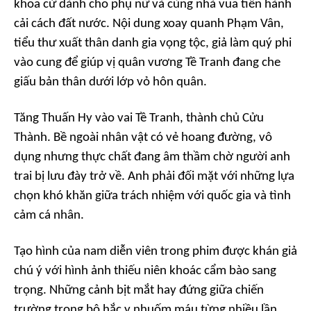
khoa cử dành cho phụ nữ và cùng nhà vua tiến hành
cải cách đất nước. Nội dung xoay quanh Phạm Vân,
tiểu thư xuất thân danh gia vọng tộc, giả làm quý phi
vào cung để giúp vị quân vương Tề Tranh đang che
giấu bản thân dưới lớp vỏ hôn quân.
Tăng Thuấn Hy vào vai Tề Tranh, thành chủ Cửu
Thành. Bề ngoài nhân vật có vẻ hoang đường, vô
dụng nhưng thực chất đang âm thầm chờ người anh
trai bị lưu đày trở về. Anh phải đối mặt với những lựa
chọn khó khăn giữa trách nhiệm với quốc gia và tình
cảm cá nhân.
Tạo hình của nam diễn viên trong phim được khán giả
chú ý với hình ảnh thiếu niên khoác cẩm bào sang
trọng. Những cảnh bịt mắt hay đứng giữa chiến
trường trong bộ hắc y nhuốm máu từng nhiều lần