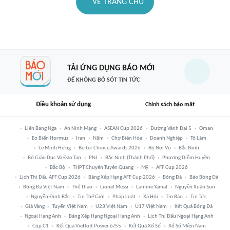
VỀ TRANG CHỦ
TẢI ỨNG DỤNG BÁO MỚI
ĐỂ KHÔNG BỎ SÓT TIN TỨC
Điều khoản sử dụng
Chính sách bảo mật
Liên Bang Nga
An Ninh Mạng
ASEAN Cup 2026
Đường Vành Đai 5
Oman
Eo Biển Hormuz
Iran
Năm
Chợ Biên Hòa
Doanh Nghiệp
Tô Lâm
Lê Minh Hưng
Better Choice Awards 2026
Bộ Nội Vụ
Bắc Ninh
Bộ Giáo Dục Và Đào Tạo
PNJ
Bắc Ninh (thành Phố)
Phương Diễm Huyền
Bắc Bộ
THPT Chuyên Tuyên Quang
Mỹ
AFF Cup 2026
Lịch Thi Đấu AFF Cup 2026
Bảng Xếp Hạng AFF Cup 2026
Bóng Đá
Báo Bóng Đá
Bóng Đá Việt Nam
Thể Thao
Lionel Messi
Lamine Yamal
Nguyễn Xuân Son
Nguyễn Đình Bắc
Tin Thế Giới
Pháp Luật
Xã Hội
Tin Bão
Tin Tức
Giá Vàng
Tuyển Việt Nam
U23 Việt Nam
U17 Việt Nam
Kết Quả Bóng Đá
Ngoại Hạng Anh
Bảng Xếp Hạng Ngoại Hạng Anh
Lịch Thi Đấu Ngoại Hạng Anh
Cúp C1
Kết Quả Vietlott Power 6/55
Kết Quả Xổ Số
Xổ Số Miền Nam