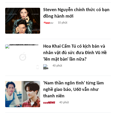
Steven Nguyễn chính thức có bạn
đồng hành mới
10 phút
Hoa Khai Cẩm Tú có kịch bản và
nhân vật đủ sức đưa Đinh Vũ Hề
'lên mặt bàn' lần nữa?
40 phút
'Nam thần ngôn tình' từng làm
nghề giao báo, U60 vẫn như
thanh niên
40 phút