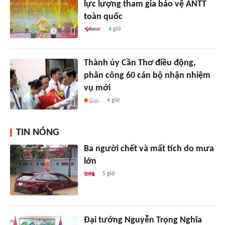
lực lượng tham gia bảo vệ ANTT
toàn quốc
4 giờ
Thành ủy Cần Thơ điều động,
phân công 60 cán bộ nhận nhiệm
vụ mới
4 giờ
TIN NÓNG
Ba người chết và mất tích do mưa
lớn
5 giờ
Đại tướng Nguyễn Trọng Nghĩa