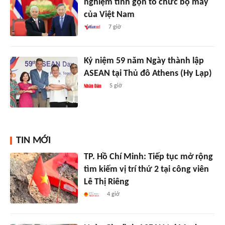
nghiệm tinh gọn tổ chức bộ máy
của Việt Nam
7 giờ
Kỷ niệm 59 năm Ngày thành lập
ASEAN tại Thủ đô Athens (Hy Lạp)
5 giờ
TIN MỚI
TP. Hồ Chí Minh: Tiếp tục mở rộng
tìm kiếm vị trí thứ 2 tại công viên
Lê Thị Riêng
4 giờ