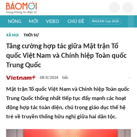
NÓNG
MỚI
VIDEO
CHỦ ĐỀ
#ASEAN Cup 2026
#Trí tuệ nhân tạo
#Mỹ - Iran
#Khám phá Việt Nam
XÃ HỘI
THỜI SỰ
#Khám phá thế giới
Tăng cường hợp tác giữa Mặt trận Tổ
quốc Việt Nam và Chính hiệp Toàn quốc
Trung Quốc
08/6/2026
Gốc
Mặt trận Tổ quốc Việt Nam và Chính hiệp Toàn quốc
Trung Quốc thống nhất tiếp tục đẩy mạnh các hoạt
động hợp tác toàn diện, chú trọng giáo dục thế hệ
trẻ về truyền thống hữu nghị giữa hai dân tộc.