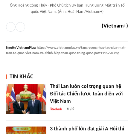
Ông Hoàng Công Thủy - Phó Chủ tịch Ủy ban Trung ương Mặt trận Tổ
quốc Việt Nam. (Ảnh: Hoài Nam/Vietnam+)
(Vietnam+)
Nguồn
VietnamPlus
:
https://www.vietnamplus.vn/tang-cuong-hop-tac-giua-mat-
tran-to-quoc-viet-nam-va-chinh-hiep-toan-quoc-trung-quoc-post1115290.vnp
TIN KHÁC
Thái Lan luôn coi trọng quan hệ
Đối tác Chiến lược toàn diện với
Việt Nam
6 giờ
3 thành phố lớn đạt giải A Hội thi