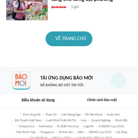
5 giờ
VỀ TRANG CHỦ
TẢI ỨNG DỤNG BÁO MỚI
ĐỂ KHÔNG BỎ SÓT TIN TỨC
Điều khoản sử dụng
Chính sách bảo mật
Kim Sang-Sik
Tháo Gỡ
Liên Bang Nga
Hồ Văn Khoa
Xuân Son
Đội Tuyển Việt Nam
Luật Phát Triển Đô Thị
Iran
Doanh Nghiệp
Đình Bắc
Campuchia
Indonesia
Eo Biển Hormuz
Logistic
A ASEAN Cup 2026
Trần Đình Tiệp
Singapore
Khánh Sky
Năm
ASEAN Cup 2026
Hạ Tầng
Sân Mỹ Đình
AFF Cup 2026
Lịch Thi Đấu AFF Cup 2026