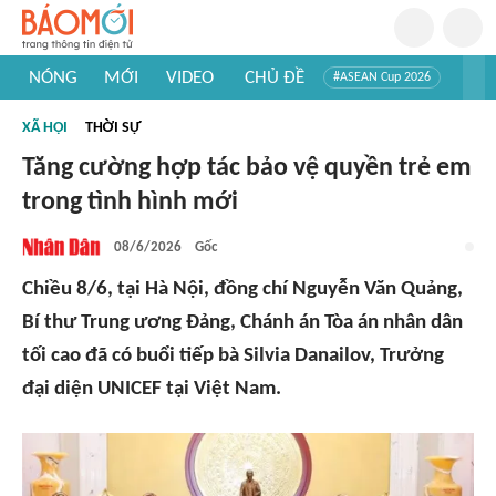
NÓNG
MỚI
VIDEO
CHỦ ĐỀ
#ASEAN Cup 2026
#Trí tuệ nhân tạo
#Mỹ - Iran
#Khám phá Việt Nam
XÃ HỘI
THỜI SỰ
#Khám phá thế giới
Tăng cường hợp tác bảo vệ quyền trẻ em
trong tình hình mới
08/6/2026
Gốc
Chiều 8/6, tại Hà Nội, đồng chí Nguyễn Văn Quảng,
Bí thư Trung ương Đảng, Chánh án Tòa án nhân dân
tối cao đã có buổi tiếp bà Silvia Danailov, Trưởng
đại diện UNICEF tại Việt Nam.