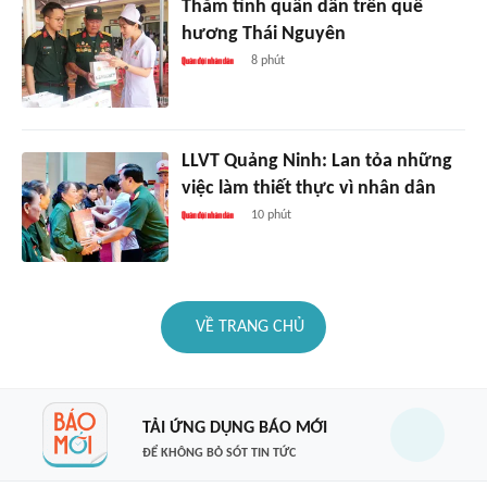
Thắm tình quân dân trên quê
hương Thái Nguyên
8 phút
LLVT Quảng Ninh: Lan tỏa những
việc làm thiết thực vì nhân dân
10 phút
VỀ TRANG CHỦ
TẢI ỨNG DỤNG BÁO MỚI
ĐỂ KHÔNG BỎ SÓT TIN TỨC