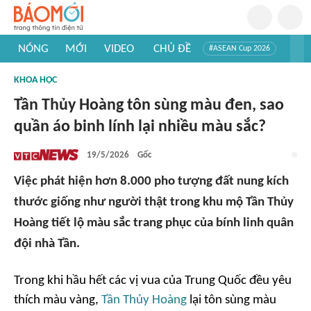
NÓNG
MỚI
VIDEO
CHỦ ĐỀ
#ASEAN Cup 2026
#Trí tuệ nhân tạo
#Mỹ - Iran
#Khám phá Việt Nam
KHOA HỌC
#Khám phá thế giới
Tần Thủy Hoàng tôn sùng màu đen, sao
quần áo binh lính lại nhiều màu sắc?
19/5/2026
Gốc
Việc phát hiện hơn 8.000 pho tượng đất nung kích
thước giống như người thật trong khu mộ Tần Thủy
Hoàng tiết lộ màu sắc trang phục của bính linh quân
đội nhà Tần.
Trong khi hầu hết các vị vua của Trung Quốc đều yêu
thích màu vàng,
Tần Thủy Hoàng
lại tôn sùng màu