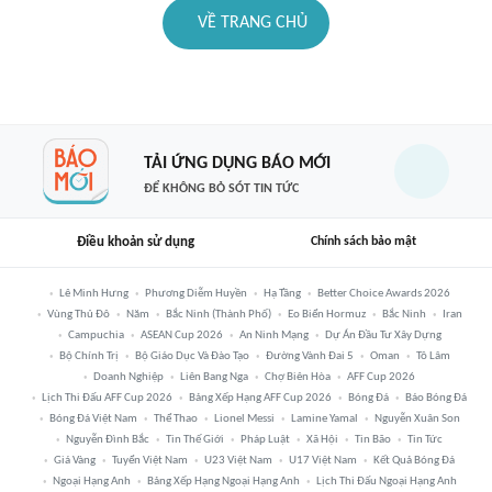
VỀ TRANG CHỦ
TẢI ỨNG DỤNG BÁO MỚI
ĐỂ KHÔNG BỎ SÓT TIN TỨC
Điều khoản sử dụng
Chính sách bảo mật
Lê Minh Hưng
Phương Diễm Huyền
Hạ Tầng
Better Choice Awards 2026
Vùng Thủ Đô
Năm
Bắc Ninh (thành Phố)
Eo Biển Hormuz
Bắc Ninh
Iran
Campuchia
ASEAN Cup 2026
An Ninh Mạng
Dự Án Đầu Tư Xây Dựng
Bộ Chính Trị
Bộ Giáo Dục Và Đào Tạo
Đường Vành Đai 5
Oman
Tô Lâm
Doanh Nghiệp
Liên Bang Nga
Chợ Biên Hòa
AFF Cup 2026
Lịch Thi Đấu AFF Cup 2026
Bảng Xếp Hạng AFF Cup 2026
Bóng Đá
Báo Bóng Đá
Bóng Đá Việt Nam
Thể Thao
Lionel Messi
Lamine Yamal
Nguyễn Xuân Son
Nguyễn Đình Bắc
Tin Thế Giới
Pháp Luật
Xã Hội
Tin Bão
Tin Tức
Giá Vàng
Tuyển Việt Nam
U23 Việt Nam
U17 Việt Nam
Kết Quả Bóng Đá
Ngoại Hạng Anh
Bảng Xếp Hạng Ngoại Hạng Anh
Lịch Thi Đấu Ngoại Hạng Anh