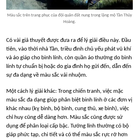
Màu sắc trên trang phục của đội quân đất nung trong lặng mộ Tần Thủy
Hoàng.
Có vài giả thuyết được đưa ra để lý giải điều này. Đầu
tiên, vào thời nhà Tần, triều đình chủ yếu phát vũ khí
và áo giáp cho binh lính, còn quần áo thường do binh
lính tự chuẩn bị hoặc do gia đình họ gửi đến, dẫn đến
sự đa dạng về màu sắc vải nhuộm.
Một cách lý giải khác: Trong chiến tranh, việc mặc
màu sắc đa dạng giúp phân biệt binh lính ở các đơn vị
khác nhau (kỵ binh, bộ binh, cung thủ, xe binh), việc
chỉ huy cũng dễ dàng hơn. Màu sắc cũng được sử
dụng để phân loại cấp bậc. Tướng lĩnh thường có bộ
giáp phức tạp, chi tiết và có thể màu sắc rực rỡ hơn