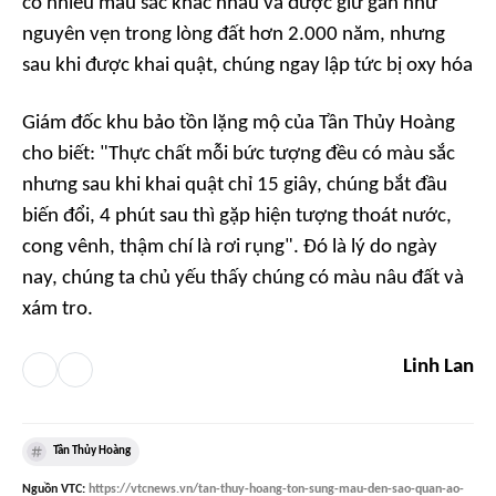
có nhiều màu sắc khác nhau và được giữ gần như
nguyên vẹn trong lòng đất hơn 2.000 năm, nhưng
sau khi được khai quật, chúng ngay lập tức bị oxy hóa
Giám đốc khu bảo tồn lặng mộ của Tần Thủy Hoàng
cho biết:
"Thực chất mỗi bức tượng đều có màu sắc
nhưng sau khi khai quật chỉ 15 giây, chúng bắt đầu
biến đổi, 4 phút sau thì gặp hiện tượng thoát nước,
cong vênh, thậm chí là rơi rụng".
Đó là lý do ngày
nay, chúng ta chủ yếu thấy chúng có màu nâu đất và
xám tro.
Linh Lan
Tần Thủy Hoàng
Nguồn
VTC
:
https://vtcnews.vn/tan-thuy-hoang-ton-sung-mau-den-sao-quan-ao-