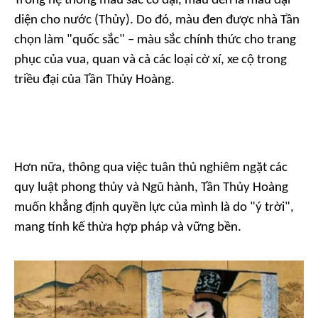
Trong hệ thống màu sắc cổ đại, màu đen là màu đại
diện cho nước (Thủy). Do đó, màu đen được nhà Tần
chọn làm "quốc sắc" – màu sắc chính thức cho trang
phục của vua, quan và cả các loại cờ xí, xe cộ trong
triều đại của Tần Thủy Hoàng.
Hơn nữa, thông qua việc tuân thủ nghiêm ngặt các
quy luật phong thủy và Ngũ hành, Tần Thủy Hoàng
muốn khẳng định quyền lực của mình là do "ý trời",
mang tính kế thừa hợp pháp và vững bền.