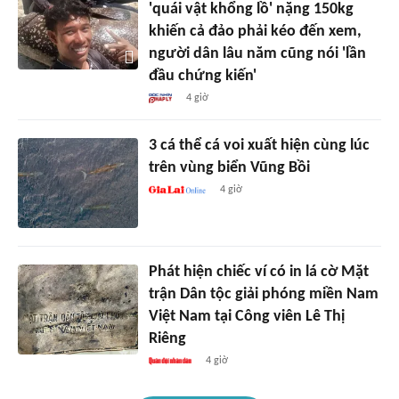
'quái vật khổng lồ' nặng 150kg
khiến cả đảo phải kéo đến xem,
người dân lâu năm cũng nói 'lần
đầu chứng kiến'
4 giờ
3 cá thể cá voi xuất hiện cùng lúc
trên vùng biển Vũng Bồi
4 giờ
Phát hiện chiếc ví có in lá cờ Mặt
trận Dân tộc giải phóng miền Nam
Việt Nam tại Công viên Lê Thị
Riêng
4 giờ