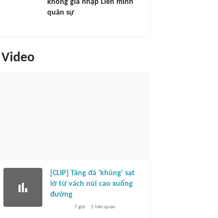
không gia nhập Liên minh
quân sự
Video
[CLIP] Tảng đá 'khủng' sạt
lở từ vách núi cao xuống
đường
7 giờ
5
liên quan