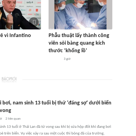
rẽ vì Infantino
Phẫu thuật lấy thành công
viên sỏi bàng quang kích
thước ‘khổng lồ’
3 giờ
 bơi, nam sinh 13 tuổi bị thứ 'đáng sợ' dưới biển
 vong
iờ
2
liên quan
nh 13 tuổi ở Thái Lan đã tử vong sau khi bị sứa hộp đốt khi đang bơi
è trên biển. Vụ việc xảy ra sau một cuộc thi bóng đá của trường,