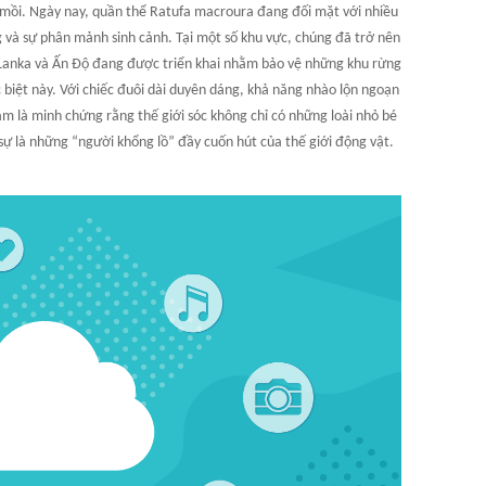
n mồi. Ngày nay, quần thể Ratufa macroura đang đối mặt với nhiều
 và sự phân mảnh sinh cảnh. Tại một số khu vực, chúng đã trở nên
 Lanka và Ấn Độ đang được triển khai nhằm bảo vệ những khu rừng
c biệt này. Với chiếc đuôi dài duyên dáng, khả năng nhào lộn ngoạn
xám là minh chứng rằng thế giới sóc không chỉ có những loài nhỏ bé
ự là những “người khổng lồ” đầy cuốn hút của thế giới động vật.