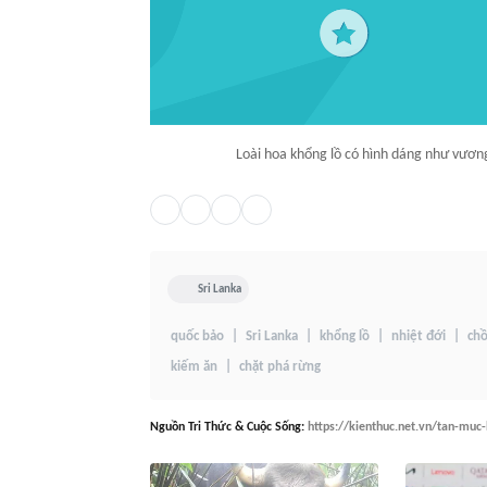
Loài hoa khổng lồ có hình dáng như vươn
Sri Lanka
quốc bảo
Sri Lanka
khổng lồ
nhiệt đới
chồ
kiếm ăn
chặt phá rừng
Nguồn
Tri Thức & Cuộc Sống
:
https://kienthuc.net.vn/tan-muc-