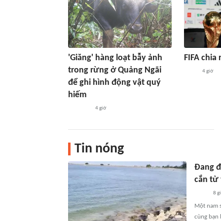
'Giăng' hàng loạt bẫy ảnh
FIFA chia 
trong rừng ở Quảng Ngãi
4 giờ
để ghi hình động vật quý
hiếm
4 giờ
Tin nóng
Đang đi
cắn tử
8 g
Một nam si
cùng bạn b