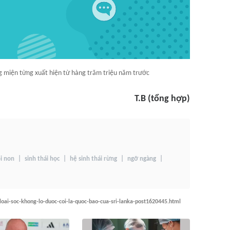
g miện từng xuất hiện từ hàng trăm triệu năm trước
T.B (tổng hợp)
i non
sinh thái học
hệ sinh thái rừng
ngỡ ngàng
loai-soc-khong-lo-duoc-coi-la-quoc-bao-cua-sri-lanka-post1620445.html