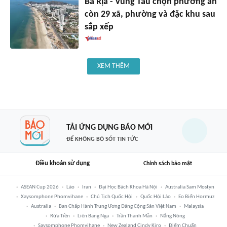
Bà Rịa - Vũng Tàu chọn phương án
còn 29 xã, phường và đặc khu sau
sắp xếp
XEM THÊM
TẢI ỨNG DỤNG BÁO MỚI
ĐỂ KHÔNG BỎ SÓT TIN TỨC
Điều khoản sử dụng
Chính sách bảo mật
ASEAN Cup 2026
Lào
Iran
Đại Học Bách Khoa Hà Nội
Australia Sam Mostyn
Xaysomphone Phomvihane
Chủ Tịch Quốc Hội
Quốc Hội Lào
Eo Biển Hormuz
Australia
Ban Chấp Hành Trung Ương Đảng Cộng Sản Việt Nam
Malaysia
Rửa Tiền
Liên Bang Nga
Trần Thanh Mẫn
Nắng Nóng
Saysomphone Phomvihane
New Zealand Cindy Kiro
Điểm Chuẩn