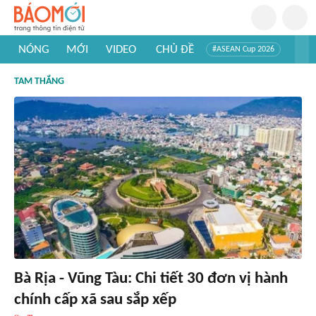
NÓNG
MỚI
VIDEO
CHỦ ĐỀ
#ASEAN Cup 2026
#Trí tuệ nhân tạo
#Mỹ - Iran
#Khám phá Việt Nam
TAM THẮNG
#Khám phá thế giới
Bà Rịa - Vũng Tàu: Chi tiết 30 đơn vị hành
chính cấp xã sau sắp xếp