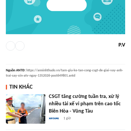
P.V
Nguồn
ANTĐ
:
https://anninhthudo.vn/tam-giu-ke-tan-cong-csgt-de-giai-vay-anh-
trai-say-xin-atv-ngay-1352026-post649801.antd
TIN KHÁC
CSGT tăng cường tuần tra, xử lý
nhiều tài xế vi phạm trên cao tốc
Biên Hòa - Vũng Tàu
1 giờ