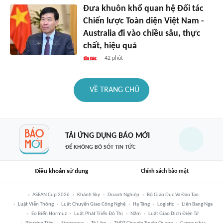
Đưa khuôn khổ quan hệ Đối tác
Chiến lược Toàn diện Việt Nam -
Australia đi vào chiều sâu, thực
chất, hiệu quả
42 phút
VỀ TRANG CHỦ
TẢI ỨNG DỤNG BÁO MỚI
ĐỂ KHÔNG BỎ SÓT TIN TỨC
Điều khoản sử dụng
Chính sách bảo mật
ASEAN Cup 2026
Khánh Sky
Doanh Nghiệp
Bộ Giáo Dục Và Đào Tạo
Luật Viễn Thông
Luật Chuyển Giao Công Nghệ
Hạ Tầng
Logistic
Liên Bang Nga
Eo Biển Hormuz
Luật Phát Triển Đô Thị
Năm
Luật Giao Dịch Điện Tử
Phương Tiện
Singapore
Tô Lâm
THPT Chuyên Tuyên Quang
Campuchia