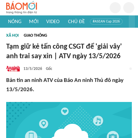
NÓNG
MỚI
VIDEO
CHỦ ĐỀ
#ASEAN Cup 2026
#Trí tuệ nhân tạo
#Mỹ - Iran
#Khám phá Việt Nam
XÃ HỘI
GIAO THÔNG
#Khám phá thế giới
Tạm giữ kẻ tấn công CSGT để 'giải vây'
anh trai say xỉn | ATV ngày 13/5/2026
13/5/2026
Gốc
Bản tin an ninh ATV của Báo An ninh Thủ đô ngày
13/5/2026.