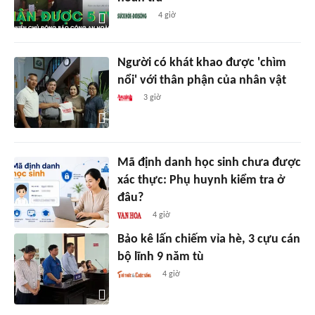
4 giờ
Người có khát khao được 'chìm
nổi' với thân phận của nhân vật
3 giờ
Mã định danh học sinh chưa được
xác thực: Phụ huynh kiểm tra ở
đâu?
4 giờ
Bảo kê lấn chiếm vỉa hè, 3 cựu cán
bộ lĩnh 9 năm tù
4 giờ