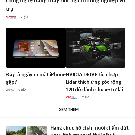
Công nghệ đang thay đổi ngành công nghiệp vũ
trụ
7 giờ
Đây là ngày ra mắt iPhone
NVIDIA DRIVE tích hợp
gập?
Lidar thích ứng góc rộng
120 độ dành cho xe tự lái
8 giờ
9 giờ
XEM THÊM
Hàng chục hộ chăn nuôi chấm dứt