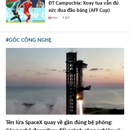
ĐT Campuchia: Xoay tua vẫn đủ
sức đua đầu bảng (AFF Cup)
4 giờ
GÓC CÔNG NGHỆ
Tên lửa SpaceX quay về gần đúng bệ phóng: