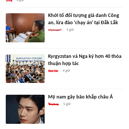
4 giờ
Khởi tố đối tượng giả danh Công
an, lừa đảo 'chạy án' tại Đắk Lắk
5 giờ
Kyrgyzstan và Nga ký hơn 40 thỏa
thuận hợp tác
4 giờ
Mỹ nam gây bão khắp châu Á
5 giờ