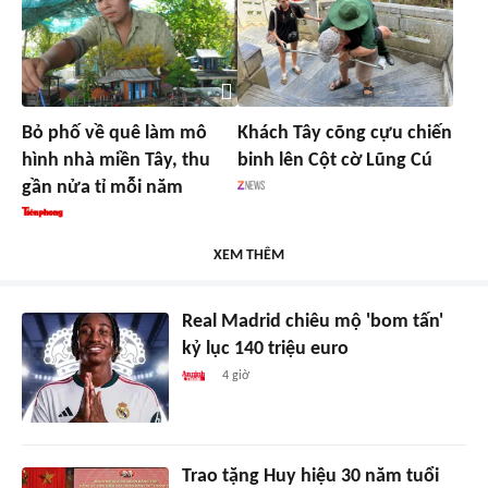
Bỏ phố về quê làm mô
Khách Tây cõng cựu chiến
hình nhà miền Tây, thu
binh lên Cột cờ Lũng Cú
gần nửa tỉ mỗi năm
XEM THÊM
Real Madrid chiêu mộ 'bom tấn'
kỷ lục 140 triệu euro
4 giờ
Trao tặng Huy hiệu 30 năm tuổi