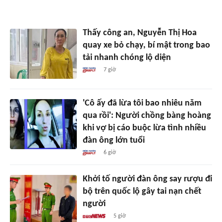
Thấy công an, Nguyễn Thị Hoa
quay xe bỏ chạy, bí mật trong bao
tải nhanh chóng lộ diện
7 giờ
'Cô ấy đã lừa tôi bao nhiêu năm
qua rồi': Người chồng bàng hoàng
khi vợ bị cáo buộc lừa tình nhiều
đàn ông lớn tuổi
6 giờ
Khởi tố người đàn ông say rượu đi
bộ trên quốc lộ gây tai nạn chết
người
5 giờ