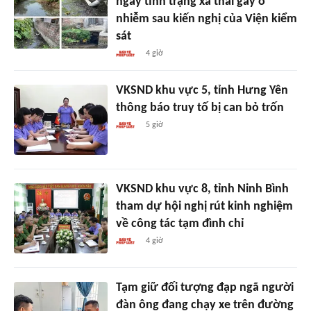
ngay tình trạng xả thải gây ô
nhiễm sau kiến nghị của Viện kiểm
sát
4 giờ
VKSND khu vực 5, tỉnh Hưng Yên
thông báo truy tố bị can bỏ trốn
5 giờ
VKSND khu vực 8, tỉnh Ninh Bình
tham dự hội nghị rút kinh nghiệm
về công tác tạm đình chỉ
4 giờ
Tạm giữ đối tượng đạp ngã người
đàn ông đang chạy xe trên đường