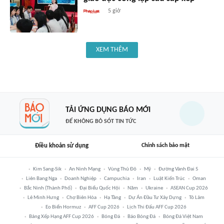
5 giờ
XEM THÊM
TẢI ỨNG DỤNG BÁO MỚI
ĐỂ KHÔNG BỎ SÓT TIN TỨC
Điều khoản sử dụng
Chính sách bảo mật
Kim Sang-Sik
An Ninh Mạng
Vùng Thủ Đô
Mỹ
Đường Vành Đai 5
Liên Bang Nga
Doanh Nghiệp
Campuchia
Iran
Luật Kiến Trúc
Oman
Bắc Ninh (thành Phố)
Đại Biểu Quốc Hội
Năm
Ukraine
ASEAN Cup 2026
Lê Minh Hưng
Chợ Biên Hòa
Hạ Tầng
Dự Án Đầu Tư Xây Dựng
Tô Lâm
Eo Biển Hormuz
AFF Cup 2026
Lịch Thi Đấu AFF Cup 2026
Bảng Xếp Hạng AFF Cup 2026
Bóng Đá
Báo Bóng Đá
Bóng Đá Việt Nam