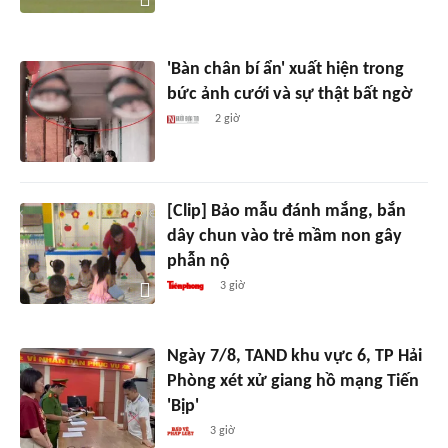
'Bàn chân bí ẩn' xuất hiện trong
bức ảnh cưới và sự thật bất ngờ
2 giờ
[Clip] Bảo mẫu đánh mắng, bắn
dây chun vào trẻ mầm non gây
phẫn nộ
3 giờ
Ngày 7/8, TAND khu vực 6, TP Hải
Phòng xét xử giang hồ mạng Tiến
'Bịp'
3 giờ