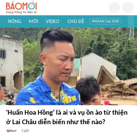
NÓNG
MỚI
VIDEO
CHỦ ĐỀ
#ASEAN Cup 2026
#Trí tuệ nhân tạo
#Mỹ - Iran
#Khám phá Việt Nam
#Khám phá thế giới
'Huấn Hoa Hồng' là ai và vụ ồn ào từ thiện
ở Lai Châu diễn biến như thế nào?
3 giờ