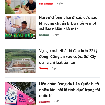
5 giờ
Hai vợ chồng phải đi cấp cứu sau
khi cùng chuẩn bị bữa tối vì một
sai lầm nhiều nhà mắc
5 giờ
Vụ sập mái Nhà thi đấu hơn 22 tỷ
đồng: Công an vào cuộc, Sở Xây
dựng chỉ loạt tồn tại
7 giờ
Liên đoàn Bóng đá Hàn Quốc bị tố
nhiều lần 'hối lộ tình dục' trọng tài
quốc tế
5 giờ