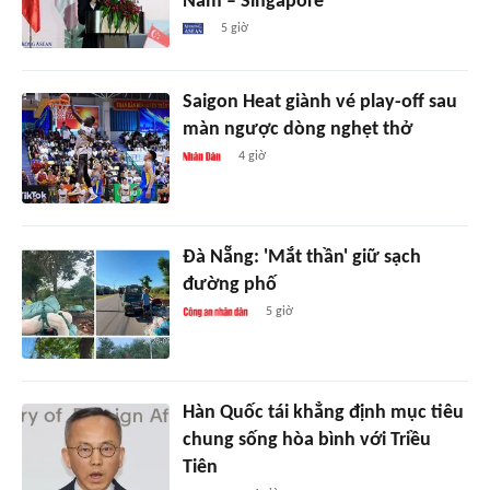
Nam – Singapore'
5 giờ
Saigon Heat giành vé play-off sau
màn ngược dòng nghẹt thở
4 giờ
Đà Nẵng: 'Mắt thần' giữ sạch
đường phố
5 giờ
Hàn Quốc tái khẳng định mục tiêu
chung sống hòa bình với Triều
Tiên