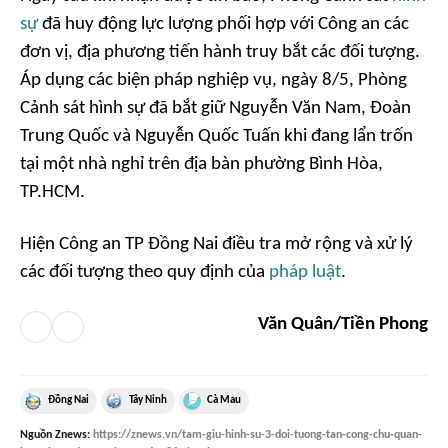
sự
đã huy động lực lượng phối hợp với Công an các
đơn vị, địa phương tiến hành truy bắt các đối tượng.
Áp dụng các biện pháp nghiệp vụ, ngày 8/5, Phòng
Cảnh sát hình sự đã bắt giữ Nguyễn Văn Nam, Đoàn
Trung Quốc và Nguyễn Quốc Tuấn khi đang lẩn trốn
tại một nhà nghỉ trên địa bàn phường Bình Hòa,
TP.HCM.
Hiện Công an TP Đồng Nai điều tra mở rộng và xử lý
các đối tượng theo quy định của
pháp luật
.
Văn Quân/Tiền Phong
Đồng Nai
Tây Ninh
Cà Mau
Nguồn
Znews
:
https://znews.vn/tam-giu-hinh-su-3-doi-tuong-tan-cong-chu-quan-