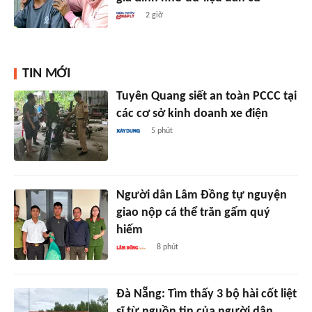
2 giờ
TIN MỚI
Tuyên Quang siết an toàn PCCC tại
các cơ sở kinh doanh xe điện
5 phút
Người dân Lâm Đồng tự nguyện
giao nộp cá thể trăn gấm quý
hiếm
8 phút
Đà Nẵng: Tìm thấy 3 bộ hài cốt liệt
sĩ từ nguồn tin của người dân