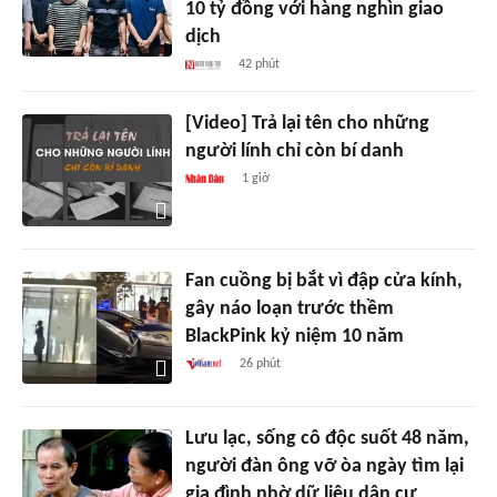
10 tỷ đồng với hàng nghìn giao
dịch
42 phút
[Video] Trả lại tên cho những
người lính chỉ còn bí danh
1 giờ
Fan cuồng bị bắt vì đập cửa kính,
gây náo loạn trước thềm
BlackPink kỷ niệm 10 năm
26 phút
Lưu lạc, sống cô độc suốt 48 năm,
người đàn ông vỡ òa ngày tìm lại
gia đình nhờ dữ liệu dân cư