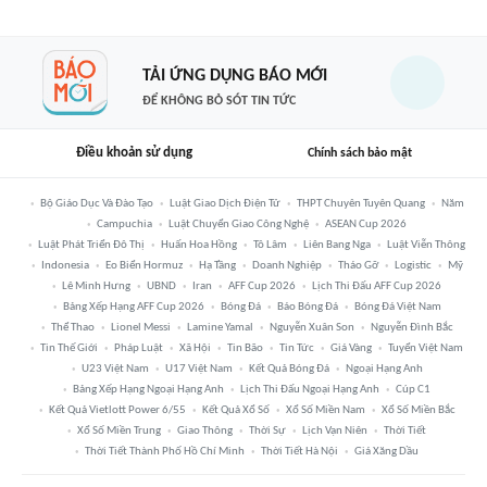
TẢI ỨNG DỤNG BÁO MỚI
ĐỂ KHÔNG BỎ SÓT TIN TỨC
Điều khoản sử dụng
Chính sách bảo mật
Bộ Giáo Dục Và Đào Tạo
Luật Giao Dịch Điện Tử
THPT Chuyên Tuyên Quang
Năm
Campuchia
Luật Chuyển Giao Công Nghệ
ASEAN Cup 2026
Luật Phát Triển Đô Thị
Huấn Hoa Hồng
Tô Lâm
Liên Bang Nga
Luật Viễn Thông
Indonesia
Eo Biển Hormuz
Hạ Tầng
Doanh Nghiệp
Tháo Gỡ
Logistic
Mỹ
Lê Minh Hưng
UBND
Iran
AFF Cup 2026
Lịch Thi Đấu AFF Cup 2026
Bảng Xếp Hạng AFF Cup 2026
Bóng Đá
Báo Bóng Đá
Bóng Đá Việt Nam
Thể Thao
Lionel Messi
Lamine Yamal
Nguyễn Xuân Son
Nguyễn Đình Bắc
Tin Thế Giới
Pháp Luật
Xã Hội
Tin Bão
Tin Tức
Giá Vàng
Tuyển Việt Nam
U23 Việt Nam
U17 Việt Nam
Kết Quả Bóng Đá
Ngoại Hạng Anh
Bảng Xếp Hạng Ngoại Hạng Anh
Lịch Thi Đấu Ngoại Hạng Anh
Cúp C1
Kết Quả Vietlott Power 6/55
Kết Quả Xổ Số
Xổ Số Miền Nam
Xổ Số Miền Bắc
Xổ Số Miền Trung
Giao Thông
Thời Sự
Lịch Vạn Niên
Thời Tiết
Thời Tiết Thành Phố Hồ Chí Minh
Thời Tiết Hà Nội
Giá Xăng Dầu