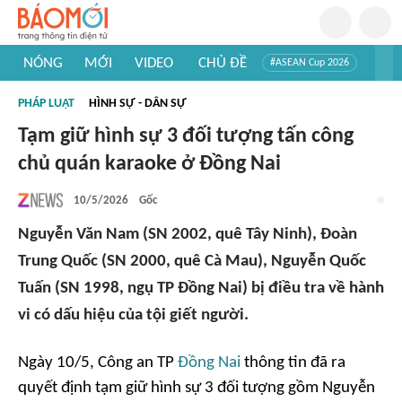
NÓNG
MỚI
VIDEO
CHỦ ĐỀ
#ASEAN Cup 2026
#Trí tuệ nhân tạo
#Mỹ - Iran
#Khám phá Việt Nam
PHÁP LUẬT
HÌNH SỰ - DÂN SỰ
#Khám phá thế giới
Tạm giữ hình sự 3 đối tượng tấn công
chủ quán karaoke ở Đồng Nai
10/5/2026
Gốc
Nguyễn Văn Nam (SN 2002, quê Tây Ninh), Đoàn
Trung Quốc (SN 2000, quê Cà Mau), Nguyễn Quốc
Tuấn (SN 1998, ngụ TP Đồng Nai) bị điều tra về hành
vi có dấu hiệu của tội giết người.
Ngày 10/5, Công an TP
Đồng Nai
thông tin đã ra
quyết định tạm giữ hình sự 3 đối tượng gồm Nguyễn