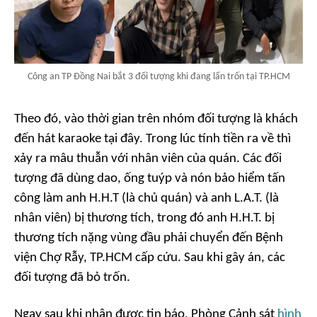
Công an TP Đồng Nai bắt 3 đối tượng khi đang lẩn trốn tại TP.HCM
Theo đó, vào thời gian trên nhóm đối tượng là khách
đến hát karaoke tại đây. Trong lúc tính tiền ra về thì
xảy ra mâu thuẫn với nhân viên của quán. Các đối
tượng đã dùng dao, ống tuýp và nón bảo hiểm tấn
công làm anh H.H.T (là chủ quán) và anh L.A.T. (là
nhân viên) bị thương tích, trong đó anh H.H.T. bị
thương tích nặng vùng đầu phải chuyển đến Bệnh
viện Chợ Rẫy, TP.HCM cấp cứu. Sau khi gây án, các
đối tượng đã bỏ trốn.
Ngay sau khi nhận được tin báo, Phòng Cảnh sát
hình