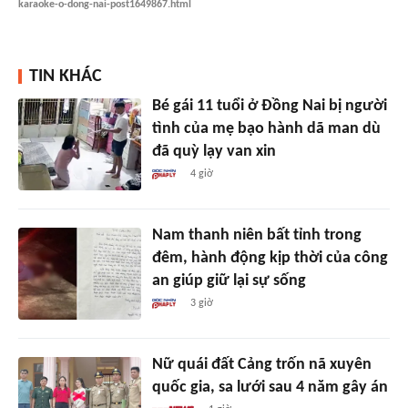
karaoke-o-dong-nai-post1649867.html
TIN KHÁC
Bé gái 11 tuổi ở Đồng Nai bị người
tình của mẹ bạo hành dã man dù
đã quỳ lạy van xin
4 giờ
Nam thanh niên bất tỉnh trong
đêm, hành động kịp thời của công
an giúp giữ lại sự sống
3 giờ
Nữ quái đất Cảng trốn nã xuyên
quốc gia, sa lưới sau 4 năm gây án