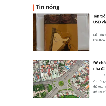
Tin nóng
Tên tr
USD và 
2
MỸ - Tên 
kèm theo l
Để chồ
nhà đấ
3
Cho rằng v
thủ tục, n
đất khi c