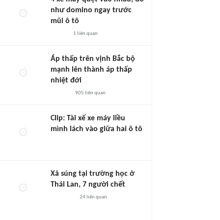
như domino ngay trước
mũi ô tô
1
liên quan
Áp thấp trên vịnh Bắc bộ
mạnh lên thành áp thấp
nhiệt đới
905
liên quan
Clip: Tài xế xe máy liều
mình lách vào giữa hai ô tô
Xả súng tại trường học ở
Thái Lan, 7 người chết
24
liên quan