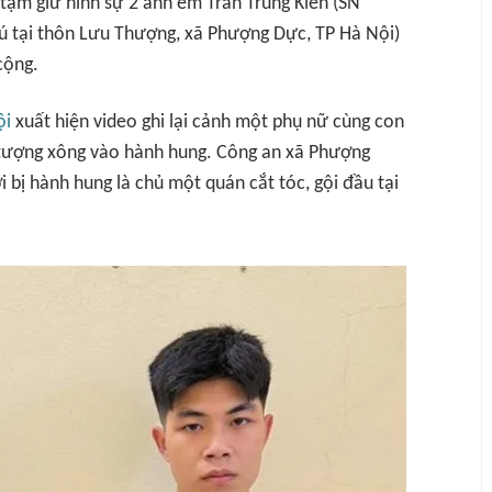
tạm giữ hình sự 2 anh em Trần Trung Kiên (SN
rú tại thôn Lưu Thượng, xã Phượng Dực, TP Hà Nội)
cộng.
ội
xuất hiện video ghi lại cảnh một phụ nữ cùng con
i tượng xông vào hành hung. Công an xã Phượng
 bị hành hung là chủ một quán cắt tóc, gội đầu tại