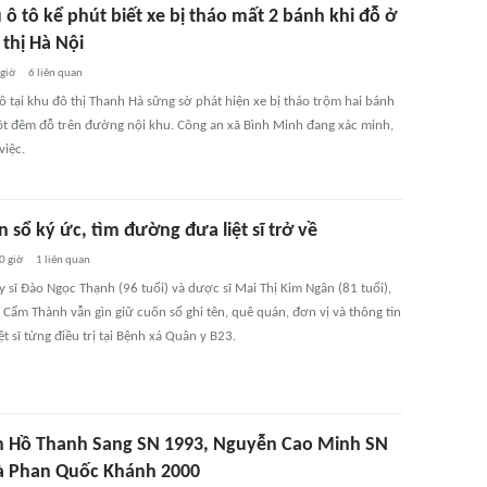
ô tô kể phút biết xe bị tháo mất 2 bánh khi đỗ ở
thị Hà Nội
 giờ
6
liên quan
ô tại khu đô thị Thanh Hà sững sờ phát hiện xe bị tháo trộm hai bánh
ột đêm đỗ trên đường nội khu. Công an xã Bình Minh đang xác minh,
việc.
 sổ ký ức, tìm đường đưa liệt sĩ trở về
0 giờ
1
liên quan
 sĩ Đào Ngọc Thạnh (96 tuổi) và dược sĩ Mai Thị Kim Ngân (81 tuổi),
Cẩm Thành vẫn gìn giữ cuốn sổ ghi tên, quê quán, đơn vị và thông tin
ệt sĩ từng điều trị tại Bệnh xá Quân y B23.
h Hồ Thanh Sang SN 1993, Nguyễn Cao Minh SN
à Phan Quốc Khánh 2000