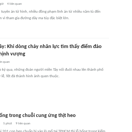
giờ
4
liên quan
bị tuyên án tử hình, nhiều đồng phạm lĩnh án từ nhiều năm tù đến
n vì tham gia đường dây ma túy đặc biệt lớn.
ây: Khi dòng chảy nhân lực tìm thấy điểm đảo
thịnh vượng
ên quan
p kỷ qua, những đoàn người miền Tây nối đuôi nhau lên thành phố
 lễ, Tết đã thành hình ảnh quen thuộc.
hổng trong chuỗi cung ứng thịt heo
5 phút
9
liên quan
hi 201 con heo chuẩn bị vào lò mổ tại TPHCM thì lỗ hổng trong kiểm