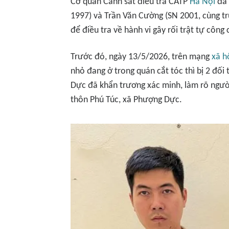
Cơ quan Cảnh sát điều tra CATP
Hà Nội
đã 
1997) và Trần Văn Cường (SN 2001, cùng t
để điều tra về hành vi gây rối trật tự công 
Trước đó, ngày 13/5/2026, trên mạng
xã h
nhỏ đang ở trong quán cắt tóc thì bị 2 đố
Dực đã khẩn trương xác minh, làm rõ người
thôn Phú Túc, xã Phượng Dực.