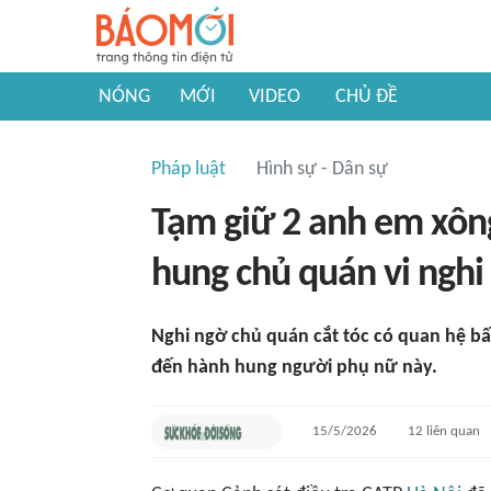
NÓNG
MỚI
VIDEO
CHỦ ĐỀ
Pháp luật
Hình sự - Dân sự
Tạm giữ 2 anh em xông
hung chủ quán vi nghi
Nghi ngờ chủ quán cắt tóc có quan hệ bấ
đến hành hung người phụ nữ này.
15/5/2026
12
liên quan