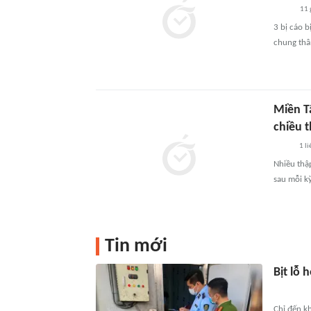
11 
3 bị cáo 
chung thâ
Miền T
chiều 
1
li
Nhiều thậ
sau mỗi kỳ
Tin mới
Bịt lỗ 
Chỉ đến k