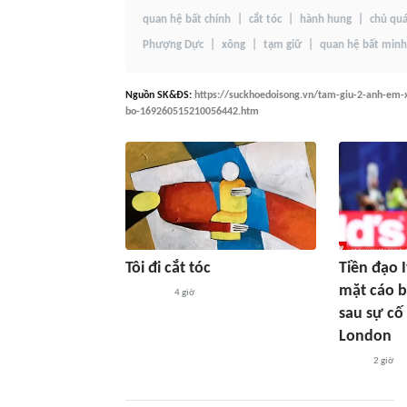
quan hệ bất chính
cắt tóc
hành hung
chủ qu
Phượng Dực
xông
tạm giữ
quan hệ bất minh
Nguồn
SK&ĐS
:
https://suckhoedoisong.vn/tam-giu-2-anh-em-x
bo-169260515210056442.htm
Tôi đi cắt tóc
Tiền đạo 
mặt cáo 
4 giờ
sau sự cố
London
2 giờ