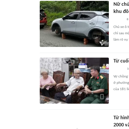
Nữ chủ 
khu đô 
8
Chủ xe ô t
chỉ sau m
làm rõ vụ 
Từ cuốn
1
Vợ chồng y
ở phường 
của 181 li
Tử hìn
2000 v