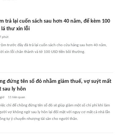
ộm trả lại cuốn sách sau hơn 40 năm, để kèm 100
lá thư xin lỗi
7 phút
trộm trước đây đã trả lại cuốn sách cho cửa hàng sau hơn 40 năm,
ời xin lỗi chân thành và tờ 100 USD tiền bồi thường.
ng đứng tên sổ đỏ nhằm giảm thuế, vợ suýt mất
t sau ly hôn
 giờ
11
liên quan
iệc chỉ để chồng đứng tên sổ đỏ sẽ giúp giảm một số chi phí khi làm
gười vợ không ngờ sau ly hôn lại đối mặt với nguy cơ mất cả nhà lẫn
hồng tự ý chuyển nhượng tài sản cho người thân.