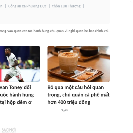
án
Công an xã Phượng Dực
thôn Lưu Thượng
ong-vao-quan-cat-toc-hanh-hung-chu-quan-vi-nghi-quan-he-bat-chinh-voi-
Ivan Toney đối
Bỏ qua một câu hỏi quan
buộc hành hung
trọng, chủ quán cà phê mất
 tại hộp đêm ở
hơn 400 triệu đồng
3 giờ