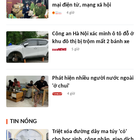
mại điện tử, mạng xã hội
4 giờ
Công an Hà Nội xác minh ô tô đỗ ở
khu đô thị bị trộm mất 2 bánh xe
5 giờ
Phát hiện nhiều người nước ngoài
'ở chui'
4 giờ
TIN NÓNG
Triệt xóa đường dây ma túy 'cỏ'
cho học sinh, công nhân, giao dịch