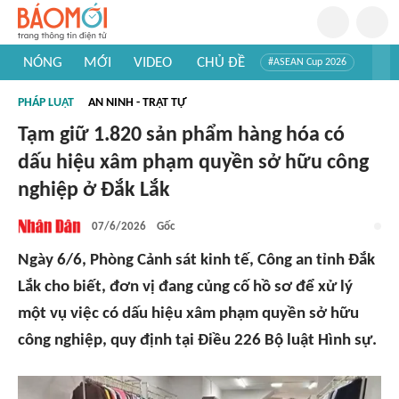
NÓNG
MỚI
VIDEO
CHỦ ĐỀ
#ASEAN Cup 2026
#Trí tuệ nhân tạo
#Mỹ - Iran
#Khám phá Việt Nam
PHÁP LUẬT
AN NINH - TRẬT TỰ
#Khám phá thế giới
Tạm giữ 1.820 sản phẩm hàng hóa có
dấu hiệu xâm phạm quyền sở hữu công
nghiệp ở Đắk Lắk
07/6/2026
Gốc
Ngày 6/6, Phòng Cảnh sát kinh tế, Công an tỉnh Đắk
Lắk cho biết, đơn vị đang củng cố hồ sơ để xử lý
một vụ việc có dấu hiệu xâm phạm quyền sở hữu
công nghiệp, quy định tại Điều 226 Bộ luật Hình sự.