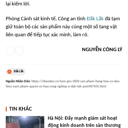
lại kiếm lời.
Phòng Cảnh sát kinh tế, Công an tỉnh
Đắk Lắk
đã tạm
giữ toàn bộ các sản phẩm này cùng một số tang vật
liên quan để tiếp tục xác minh, làm rõ.
NGUYỄN CÔNG LÝ
Đắk Lắk
Nguồn
Nhân Dân
:
https://nhandan.vn/tam-giu-1820-san-pham-hang-hoa-co-dau-
hieu-xam-pham-quyen-so-huu-cong-nghiep-o-dak-lak-post967505.html
TIN KHÁC
Hà Nội: Đẩy mạnh giám sát hoạt
động kinh doanh trên sàn thương