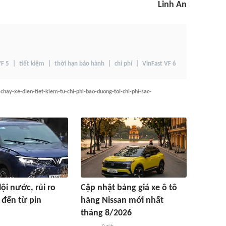
Linh An
F 5
tiết kiệm
thời hạn bảo hành
chi phí
VinFast VF 6
-chay-xe-dien-tiet-kiem-tu-chi-phi-bao-duong-toi-chi-phi-sac-
lội nước, rủi ro
Cập nhật bảng giá xe ô tô
 đến từ pin
hãng Nissan mới nhất
tháng 8/2026