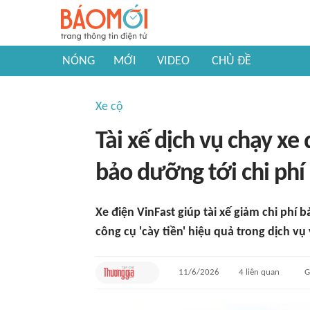
NÓNG
MỚI
VIDEO
CHỦ ĐỀ
Xe cộ
Tài xế dịch vụ chạy xe 
bảo dưỡng tới chi phí
Xe điện VinFast giúp tài xế giảm chi phí 
công cụ 'cày tiền' hiệu quả trong dịch vụ v
11/6/2026
4
liên quan
G