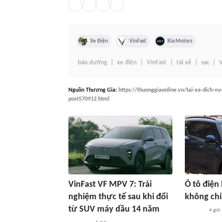
Xe Điện
VinFast
Kia Motors
bảo dưỡng
xe điện
VinFast
tài xế
sạc
V
Nguồn
Thương Gia
:
https://thuonggiaonline.vn/tai-xe-dich-vu
post570912.html
VinFast VF MPV 7: Trải
Ô tô điện 
nghiệm thực tế sau khi đổi
không chỉ
từ SUV máy dầu 14 năm
4 giờ