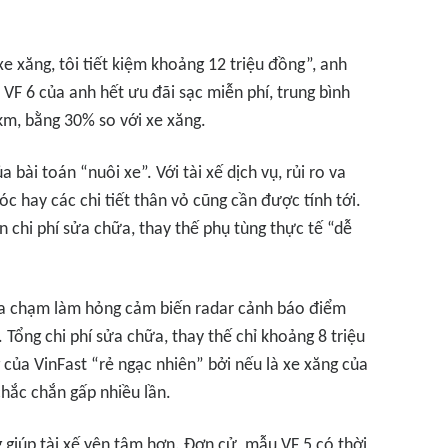
xe xăng, tôi tiết kiệm khoảng 12 triệu đồng”, anh
 VF 6 của anh hết ưu đãi sạc miễn phí, trung bình
km, bằng 30% so với xe xăng.
bài toán “nuôi xe”. Với tài xế dịch vụ, rủi ro va
c hay các chi tiết thân vỏ cũng cần được tính tới.
 chi phí sửa chữa, thay thế phụ tùng thực tế “dễ
va chạm làm hỏng cảm biến radar cảnh báo điểm
Tổng chi phí sửa chữa, thay thế chỉ khoảng 8 triệu
 của VinFast “rẻ ngạc nhiên” bởi nếu là xe xăng của
chắc chắn gấp nhiều lần.
 giúp tài xế yên tâm hơn. Đơn cử, mẫu VF 5 có thời