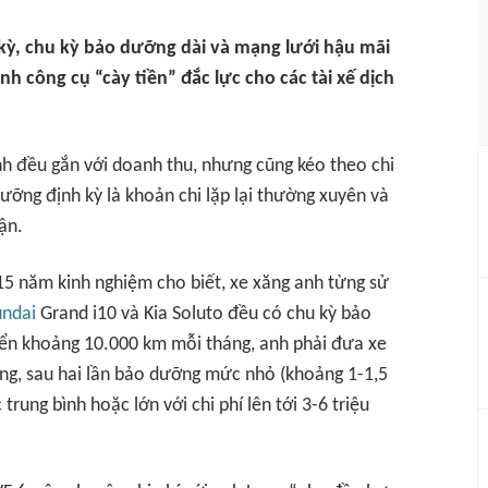
nh kỳ, chu kỳ bảo dưỡng dài và mạng lưới hậu mãi
nh công cụ “cày tiền” đắc lực cho các tài xế dịch
ánh đều gắn với doanh thu, nhưng cũng kéo theo chi
ưỡng định kỳ là khoản chi lặp lại thường xuyên và
ận.
15 năm kinh nghiệm cho biết, xe xăng anh từng sử
ndai
Grand i10 và Kia Soluto đều có chu kỳ bảo
ển khoảng 10.000 km mỗi tháng, anh phải đưa xe
ờng, sau hai lần bảo dưỡng mức nhỏ (khoảng 1-1,5
rung bình hoặc lớn với chi phí lên tới 3-6 triệu