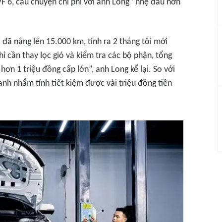
F 6, câu chuyện chi phí với anh Long “nhẹ đầu hơn
 đã nâng lên 15.000 km, tính ra 2 tháng tôi mới
ỉ cần thay lọc gió và kiểm tra các bộ phận, tổng
n 1 triệu đồng cấp lớn”, anh Long kể lại. So với
anh nhẩm tính tiết kiệm được vài triệu đồng tiền