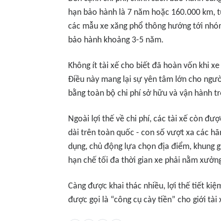
hạn bảo hành là 7 năm hoặc 160.000 km, tù
các mẫu xe xăng phổ thông hướng tới nhóm
bảo hành khoảng 3-5 năm.
Không ít tài xế cho biết đã hoàn vốn khi x
Điều này mang lại sự yên tâm lớn cho ngư
bằng toàn bộ chi phí sở hữu và vận hành tr
Ngoài lợi thế về chi phí, các tài xế còn đư
dài trên toàn quốc - con số vượt xa các hã
dụng, chủ động lựa chọn địa điểm, khung gi
hạn chế tối đa thời gian xe phải nằm xưởn
Càng được khai thác nhiều, lợi thế tiết kiệ
được gọi là “công cụ cày tiền” cho giới tài