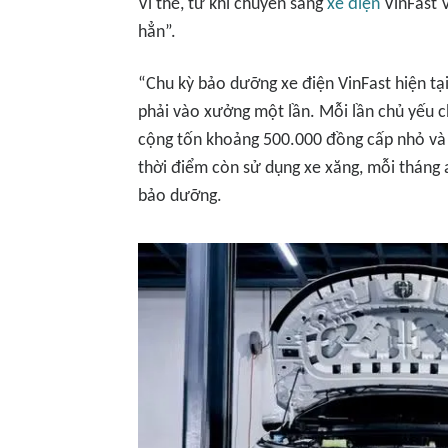
Vì thế, từ khi chuyển sang
xe điện
VinFast V
hẳn”.
“Chu kỳ bảo dưỡng xe điện VinFast hiện tại
phải vào xưởng một lần. Mỗi lần chủ yếu ch
cộng tốn khoảng 500.000 đồng cấp nhỏ và hơ
thời điểm còn sử dụng xe xăng, mỗi tháng 
bảo dưỡng.