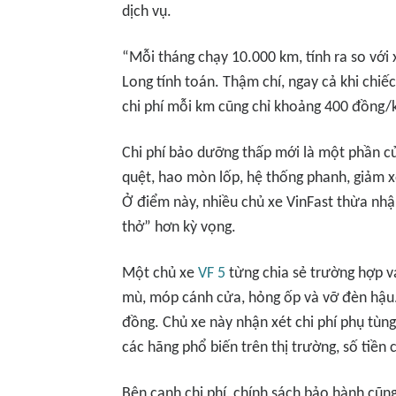
dịch vụ.
“Mỗi tháng chạy 10.000 km, tính ra so với 
Long tính toán. Thậm chí, ngay cả khi chiếc
chi phí mỗi km cũng chỉ khoảng 400 đồng/
Chi phí bảo dưỡng thấp mới là một phần của 
quệt, hao mòn lốp, hệ thống phanh, giảm xó
Ở điểm này, nhiều chủ xe VinFast thừa nhận
thở” hơn kỳ vọng.
Một chủ xe
VF 5
từng chia sẻ trường hợp 
mù, móp cánh cửa, hỏng ốp và vỡ đèn hậu. 
đồng. Chủ xe này nhận xét chi phí phụ tùng
các hãng phổ biến trên thị trường, số tiền 
Bên cạnh chi phí, chính sách bảo hành cũng