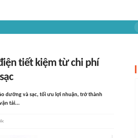
điện tiết kiệm từ chi phí
 sạc
bảo dưỡng và sạc, tối ưu lợi nhuận, trở thành
ận tải...
ốc