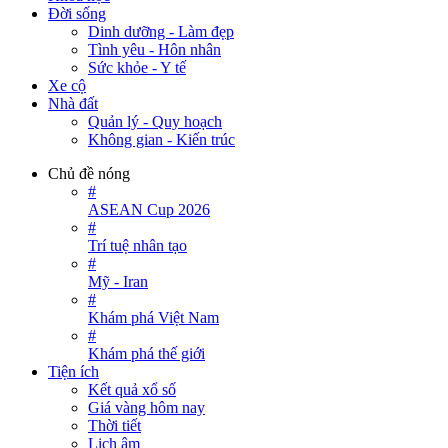
Đời sống
Dinh dưỡng - Làm đẹp
Tình yêu - Hôn nhân
Sức khỏe - Y tế
Xe cộ
Nhà đất
Quản lý - Quy hoạch
Không gian - Kiến trúc
Chủ đề nóng
#
ASEAN Cup 2026
#
Trí tuệ nhân tạo
#
Mỹ - Iran
#
Khám phá Việt Nam
#
Khám phá thế giới
Tiện ích
Kết quả xổ số
Giá vàng hôm nay
Thời tiết
Lịch âm