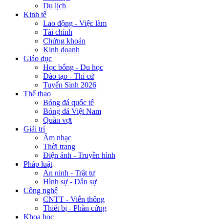
Du lịch
Kinh tế
Lao động - Việc làm
Tài chính
Chứng khoán
Kinh doanh
Giáo dục
Học bổng - Du học
Đào tạo - Thi cử
Tuyển Sinh 2026
Thể thao
Bóng đá quốc tế
Bóng đá Việt Nam
Quần vợt
Giải trí
Âm nhạc
Thời trang
Điện ảnh - Truyền hình
Pháp luật
An ninh - Trật tự
Hình sự - Dân sự
Công nghệ
CNTT - Viễn thông
Thiết bị - Phần cứng
Khoa học