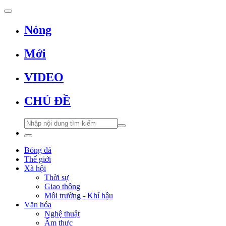
Nóng
Mới
VIDEO
CHỦ ĐỀ
Bóng đá
Thế giới
Xã hội
Thời sự
Giao thông
Môi trường - Khí hậu
Văn hóa
Nghệ thuật
Ẩm thực