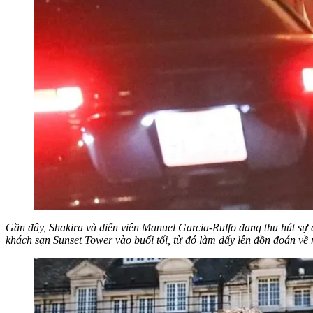
Gần đây, Shakira và diễn viên Manuel Garcia-Rulfo đang thu hút sự q
khách sạn Sunset Tower vào buổi tối, từ đó làm dấy lên đồn đoán về