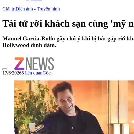
Giải trí
Điện ảnh - Truyền hình
Tài tử rời khách sạn cùng 'mỹ 
Manuel Garcia-Rulfo gây chú ý khi bị bắt gặp rời k
Hollywood đình đám.
17/6/2026
5
liên quan
Gốc