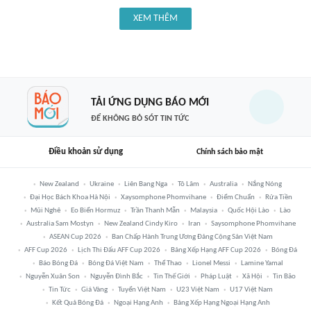
XEM THÊM
TẢI ỨNG DỤNG BÁO MỚI
ĐỂ KHÔNG BỎ SÓT TIN TỨC
Điều khoản sử dụng
Chính sách bảo mật
New Zealand
Ukraine
Liên Bang Nga
Tô Lâm
Australia
Nắng Nóng
Đại Học Bách Khoa Hà Nội
Xaysomphone Phomvihane
Điểm Chuẩn
Rửa Tiền
Mũi Nghê
Eo Biển Hormuz
Trần Thanh Mẫn
Malaysia
Quốc Hội Lào
Lào
Australia Sam Mostyn
New Zealand Cindy Kiro
Iran
Saysomphone Phomvihane
ASEAN Cup 2026
Ban Chấp Hành Trung Ương Đảng Cộng Sản Việt Nam
AFF Cup 2026
Lịch Thi Đấu AFF Cup 2026
Bảng Xếp Hạng AFF Cup 2026
Bóng Đá
Báo Bóng Đá
Bóng Đá Việt Nam
Thể Thao
Lionel Messi
Lamine Yamal
Nguyễn Xuân Son
Nguyễn Đình Bắc
Tin Thế Giới
Pháp Luật
Xã Hội
Tin Bão
Tin Tức
Giá Vàng
Tuyển Việt Nam
U23 Việt Nam
U17 Việt Nam
Kết Quả Bóng Đá
Ngoại Hạng Anh
Bảng Xếp Hạng Ngoại Hạng Anh