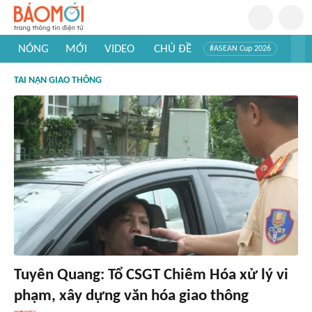
NÓNG
MỚI
VIDEO
CHỦ ĐỀ
#ASEAN Cup 2026
#Trí tuệ nhân tạo
#Mỹ - Iran
#Khám phá Việt Nam
TAI NẠN GIAO THÔNG
#Khám phá thế giới
Tuyên Quang: Tổ CSGT Chiêm Hóa xử lý vi
phạm, xây dựng văn hóa giao thông