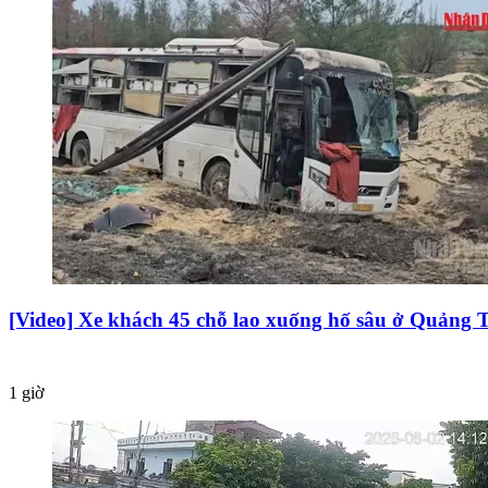
[Video] Xe khách 45 chỗ lao xuống hố sâu ở Quảng T
1 giờ