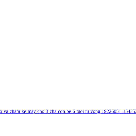
o-to-va-cham-xe-may-cho-3-cha-con-be-6-tuoi-tu-vong-1922605111543