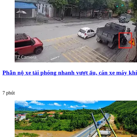
Phẫn nộ xe tải phóng nhanh vượt ẩu, cán xe máy khi
7 phút