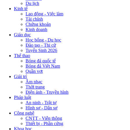
Du lịch
Kinh tế
Lao động - Việc làm
Tài chính
Chứng khoán
Kinh doanh
Giáo dục
Học bổng - Du học
Đào tạo - Thi cử
Tuyển Sinh 2026
Thể thao
Bóng đá quốc tế
Bóng đá Việt Nam
Quần vợt
Giải trí
Âm nhạc
Thời trang
Điện ảnh - Truyền hình
Pháp luật
An ninh - Trật tự
Hình sự - Dân sự
Công nghệ
CNTT - Viễn thông
Thiết bị - Phần cứng
Khoa học