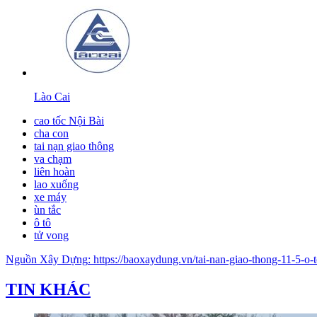
Lào Cai
cao tốc Nội Bài
cha con
tai nạn giao thông
va chạm
liên hoàn
lao xuống
xe máy
ùn tắc
ô tô
tử vong
Nguồn
Xây Dựng
:
https://baoxaydung.vn/tai-nan-giao-thong-11-5-
TIN KHÁC