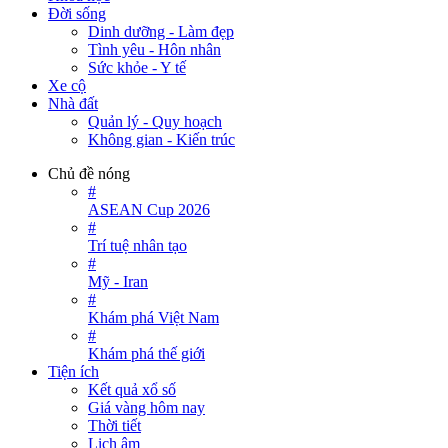
Đời sống
Dinh dưỡng - Làm đẹp
Tình yêu - Hôn nhân
Sức khỏe - Y tế
Xe cộ
Nhà đất
Quản lý - Quy hoạch
Không gian - Kiến trúc
Chủ đề nóng
#
ASEAN Cup 2026
#
Trí tuệ nhân tạo
#
Mỹ - Iran
#
Khám phá Việt Nam
#
Khám phá thế giới
Tiện ích
Kết quả xổ số
Giá vàng hôm nay
Thời tiết
Lịch âm