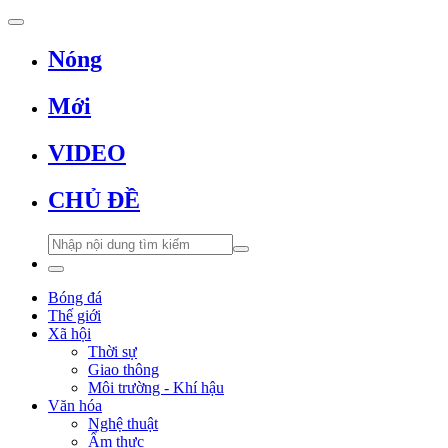
Nóng
Mới
VIDEO
CHỦ ĐỀ
Bóng đá
Thế giới
Xã hội
Thời sự
Giao thông
Môi trường - Khí hậu
Văn hóa
Nghệ thuật
Ẩm thực