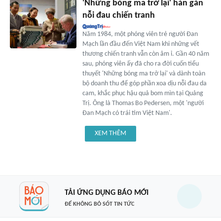
'Những bóng ma trở lại' hàn gắn
nỗi đau chiến tranh
Năm 1984, một phóng viên trẻ người Đan
Mạch lần đầu đến Việt Nam khi những vết
thương chiến tranh vẫn còn âm ỉ. Gần 40 năm
sau, phóng viên ấy đã cho ra đời cuốn tiểu
thuyết 'Những bóng ma trở lại' và dành toàn
bộ doanh thu để góp phần xoa dịu nỗi đau da
cam, khắc phục hậu quả bom mìn tại Quảng
Trị. Ông là Thomas Bo Pedersen, một 'người
Đan Mạch có trái tim Việt Nam'.
XEM THÊM
TẢI ỨNG DỤNG BÁO MỚI
ĐỂ KHÔNG BỎ SÓT TIN TỨC