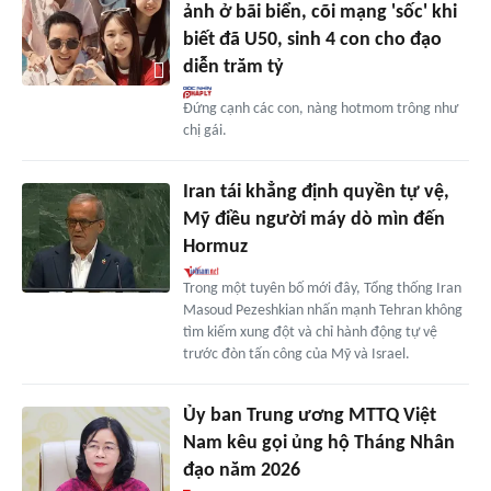
ảnh ở bãi biển, cõi mạng 'sốc' khi
biết đã U50, sinh 4 con cho đạo
diễn trăm tỷ
Đứng cạnh các con, nàng hotmom trông như
chị gái.
Iran tái khẳng định quyền tự vệ,
Mỹ điều người máy dò mìn đến
Hormuz
Trong một tuyên bố mới đây, Tổng thống Iran
Masoud Pezeshkian nhấn mạnh Tehran không
tìm kiếm xung đột và chỉ hành động tự vệ
trước đòn tấn công của Mỹ và Israel.
Ủy ban Trung ương MTTQ Việt
Nam kêu gọi ủng hộ Tháng Nhân
đạo năm 2026