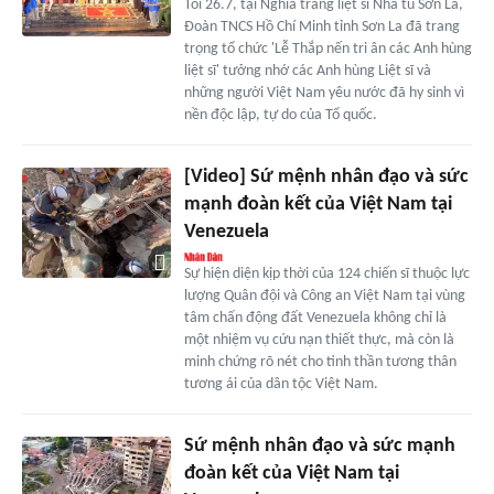
Tối 26.7, tại Nghĩa trang liệt sĩ Nhà tù Sơn La,
Đoàn TNCS Hồ Chí Minh tỉnh Sơn La đã trang
trọng tổ chức 'Lễ Thắp nến tri ân các Anh hùng
liệt sĩ' tưởng nhớ các Anh hùng Liệt sĩ và
những người Việt Nam yêu nước đã hy sinh vì
nền độc lập, tự do của Tổ quốc.
[Video] Sứ mệnh nhân đạo và sức
mạnh đoàn kết của Việt Nam tại
Venezuela
Sự hiện diện kịp thời của 124 chiến sĩ thuộc lực
lượng Quân đội và Công an Việt Nam tại vùng
tâm chấn động đất Venezuela không chỉ là
một nhiệm vụ cứu nạn thiết thực, mà còn là
minh chứng rõ nét cho tinh thần tương thân
tương ái của dân tộc Việt Nam.
Sứ mệnh nhân đạo và sức mạnh
đoàn kết của Việt Nam tại