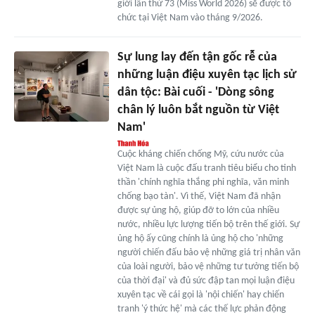
giới lần thứ 73 (Miss World 2026) sẽ được tổ
chức tại Việt Nam vào tháng 9/2026.
Sự lung lay đến tận gốc rễ của
những luận điệu xuyên tạc lịch sử
dân tộc: Bài cuối - 'Dòng sông
chân lý luôn bắt nguồn từ Việt
Nam'
Cuộc kháng chiến chống Mỹ, cứu nước của
Việt Nam là cuộc đấu tranh tiêu biểu cho tinh
thần 'chính nghĩa thắng phi nghĩa, văn minh
chống bạo tàn'. Vì thế, Việt Nam đã nhận
được sự ủng hộ, giúp đỡ to lớn của nhiều
nước, nhiều lực lượng tiến bộ trên thế giới. Sự
ủng hộ ấy cũng chính là ủng hộ cho 'những
người chiến đấu bảo vệ những giá trị nhân văn
của loài người, bảo vệ những tư tưởng tiến bộ
của thời đại' và đủ sức đập tan mọi luận điệu
xuyên tạc về cái gọi là 'nội chiến' hay chiến
tranh 'ý thức hệ' mà các thế lực phản động