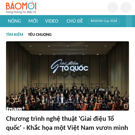
NÓNG
MỚI
VIDEO
CHỦ ĐỀ
#ASEAN Cup 2026
#Trí tuệ nhân tạo
#Mỹ - Iran
#Khám phá Việt Nam
TÌM KIẾM
YÊU CHUỘNG
#Khám phá thế giới
Chương trình nghệ thuật 'Giai điệu Tổ
quốc' - Khắc họa một Việt Nam vươn mình