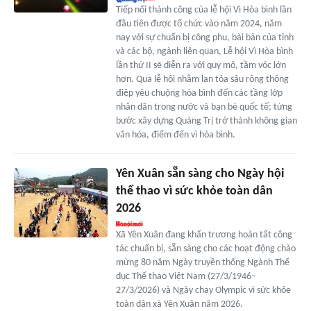
Tiếp nối thành công của lễ hội Vì Hòa bình lần
đầu tiên được tổ chức vào năm 2024, năm
nay với sự chuẩn bị công phu, bài bản của tỉnh
và các bộ, ngành liên quan, Lễ hội Vì Hòa bình
lần thứ II sẽ diễn ra với quy mô, tầm vóc lớn
hơn. Qua lễ hội nhằm lan tỏa sâu rộng thông
điệp yêu chuộng hòa bình đến các tầng lớp
nhân dân trong nước và bạn bè quốc tế; từng
bước xây dựng Quảng Trị trở thành không gian
văn hóa, điểm đến vì hòa bình.
Yên Xuân sẵn sàng cho Ngày hội
thể thao vì sức khỏe toàn dân
2026
Xã Yên Xuân đang khẩn trương hoàn tất công
tác chuẩn bị, sẵn sàng cho các hoạt động chào
mừng 80 năm Ngày truyền thống Ngành Thể
dục Thể thao Việt Nam (27/3/1946–
27/3/2026) và Ngày chạy Olympic vì sức khỏe
toàn dân xã Yên Xuân năm 2026.