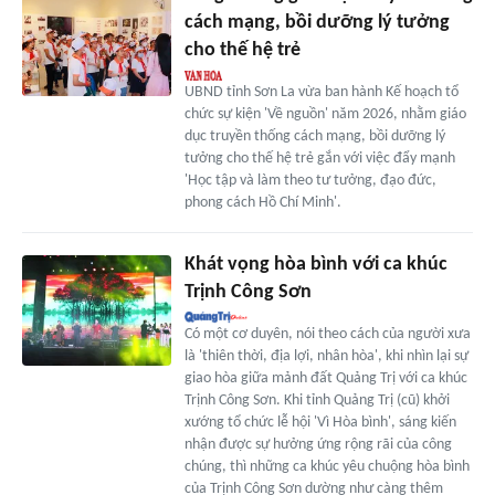
cách mạng, bồi dưỡng lý tưởng
cho thế hệ trẻ
UBND tỉnh Sơn La vừa ban hành Kế hoạch tổ
chức sự kiện 'Về nguồn' năm 2026, nhằm giáo
dục truyền thống cách mạng, bồi dưỡng lý
tưởng cho thế hệ trẻ gắn với việc đẩy mạnh
'Học tập và làm theo tư tưởng, đạo đức,
phong cách Hồ Chí Minh'.
Khát vọng hòa bình với ca khúc
Trịnh Công Sơn
Có một cơ duyên, nói theo cách của người xưa
là 'thiên thời, địa lợi, nhân hòa', khi nhìn lại sự
giao hòa giữa mảnh đất Quảng Trị với ca khúc
Trịnh Công Sơn. Khi tỉnh Quảng Trị (cũ) khởi
xướng tổ chức lễ hội 'Vì Hòa bình', sáng kiến
nhận được sự hưởng ứng rộng rãi của công
chúng, thì những ca khúc yêu chuộng hòa bình
của Trịnh Công Sơn dường như càng thêm