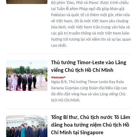
Bộ phim 'Đào, Phở và Piano' được trình chiếu
tại Tuần lễ phim Pháp ngữ đã giúp khán giả
Pakistan và quốc tế có thêm một góc nhìn nữa
về Việt Nam, đó là một Việt Nam yêu chuộng
hòa bình, một Việt Nam trân trọng văn hóa và
các giá trị truyền thống và một Việt Nam luôn
hướng tới tương lai với niềm tin và sự lạc quan
cao nhất.
Thủ tướng Timor-Leste vào Lăng
viếng Chủ tịch Hồ Chí Minh
Ngày 8/6, Thủ tướng Timor-Leste Kay Rala
Xanana Gusmão cùng Đoàn đại biểu cấp cao
đã đến đặt vòng hoa và vào Lăng viếng Chủ
tịch Hồ Chí Minh.
Tổng Bí thư, Chủ tịch nước Tô Lâm
dâng hoa tưởng niệm Chủ tịch Hồ
Chí Minh tại Singapore