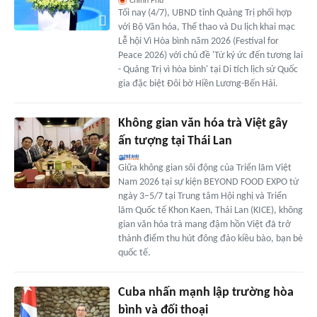
Chính Phủ
Tối nay (4/7), UBND tỉnh Quảng Trị phối hợp
với Bộ Văn hóa, Thể thao và Du lịch khai mạc
Lễ hội Vì Hòa bình năm 2026 (Festival for
Peace 2026) với chủ đề 'Từ ký ức đến tương lai
- Quảng Trị vì hòa bình' tại Di tích lịch sử Quốc
gia đặc biệt Đôi bờ Hiền Lương-Bến Hải.
Không gian văn hóa trà Việt gây
ấn tượng tại Thái Lan
Giữa không gian sôi động của Triển lãm Việt
Nam 2026 tại sự kiện BEYOND FOOD EXPO từ
ngày 3–5/7 tại Trung tâm Hội nghị và Triển
lãm Quốc tế Khon Kaen, Thái Lan (KICE), không
gian văn hóa trà mang đậm hồn Việt đã trở
thành điểm thu hút đông đảo kiều bào, bạn bè
quốc tế.
Cuba nhấn mạnh lập trường hòa
bình và đối thoại