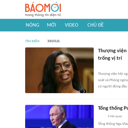
NÓNG
MỚI
VIDEO
CHỦ ĐỀ
TÌM KIẾM
XINHUA
Thượng viện
trống vị trí
Thượng viện Mỹ ngà
soát và Phòng ngừa
có người đứng đầu 
Tổng thống Pu
3
liên quan
Tổng thống Nga Vlad