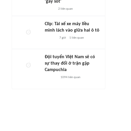
'gây sốt'
2
liên quan
Clip: Tài xế xe máy liều
mình lách vào giữa hai ô tô
7 giờ
1
liên quan
Đội tuyển Việt Nam sẽ có
sự thay đổi ở trận gặp
Campuchia
1094
liên quan