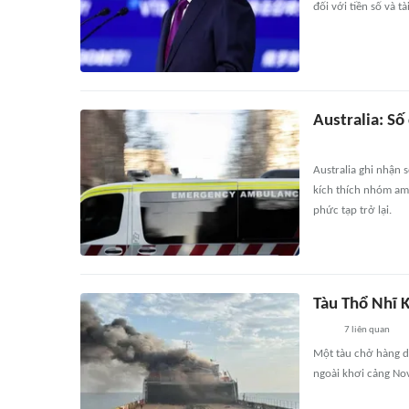
đối với tiền số và tà
Australia: Số
Australia ghi nhận s
kích thích nhóm am
phức tạp trở lại.
Tàu Thổ Nhĩ 
7
liên quan
Một tàu chở hàng d
ngoài khơi cảng Nov