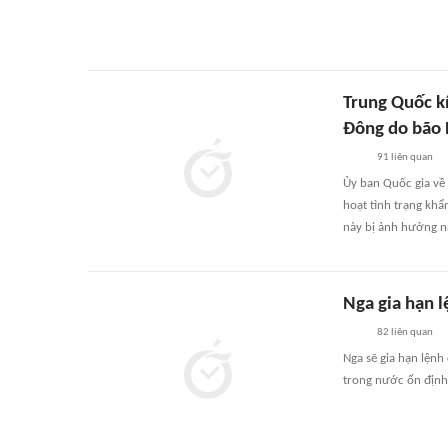
Trung Quốc k
Đông do bão 
91
liên quan
Ủy ban Quốc gia về
hoạt tình trạng khẩ
này bị ảnh hưởng n
Nga gia hạn 
82
liên quan
Nga sẽ gia hạn lện
trong nước ổn định