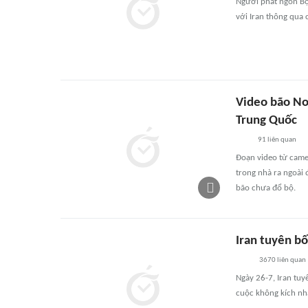
Người phát ngôn Bộ 
với Iran thông qua 
Video bão No
Trung Quốc
91
liên quan
Đoạn video từ came
trong nhà ra ngoài 
bão chưa đổ bộ.
Iran tuyên b
3670
liên quan
Ngày 26-7, Iran tu
cuộc không kích nh