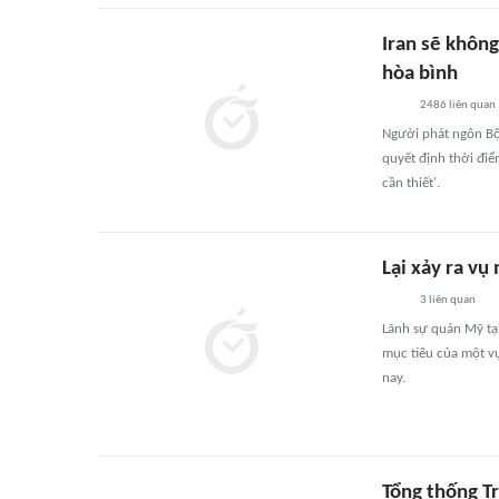
Iran sẽ khôn
hòa bình
2486
liên quan
Người phát ngôn Bộ
quyết định thời điể
cần thiết'.
Lại xảy ra vụ
3
liên quan
Lãnh sự quán Mỹ tại
mục tiêu của một vụ
nay.
Tổng thống T