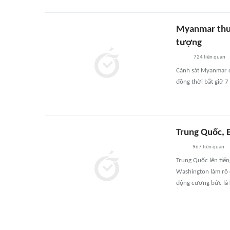
Myanmar thu 
tượng
724
liên quan
Cảnh sát Myanmar đã
đồng thời bắt giữ 
Trung Quốc, 
967
liên quan
Trung Quốc lên tiến
Washington làm rõ 
động cưỡng bức là 