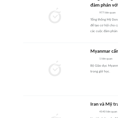
đàm phán với 
977
liên quan
Tổng thống Mỹ Dona
để tạo cơ hội cho c
các cuộc đàm phán v
Myanmar cấm 
1
liên quan
Bộ Giáo dục Myanma
trong giờ học.
Iran và Mỹ tr
4540
liên quan