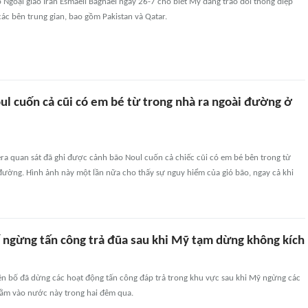
Ngoại giao Iran Esmaeil Baghaei ngày 26-7 cho biết Mỹ đang trao đổi thông điệp
các bên trung gian, bao gồm Pakistan và Qatar.
ul cuốn cả cũi có em bé từ trong nhà ra ngoài đường ở
ra quan sát đã ghi được cảnh bão Noul cuốn cả chiếc cũi có em bé bên trong từ
đường. Hình ảnh này một lần nữa cho thấy sự nguy hiểm của gió bão, ngay cả khi
ố ngừng tấn công trả đũa sau khi Mỹ tạm dừng không kích
yên bố đã dừng các hoạt động tấn công đáp trả trong khu vực sau khi Mỹ ngừng các
ằm vào nước này trong hai đêm qua.