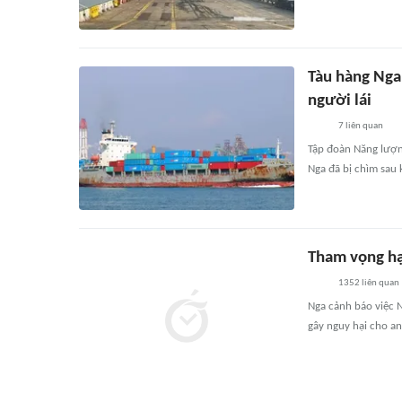
Tàu hàng Nga
người lái
7
liên quan
Tập đoàn Năng lượn
Nga đã bị chìm sau 
Tham vọng hạ
1352
liên quan
Nga cảnh báo việc N
gây nguy hại cho an