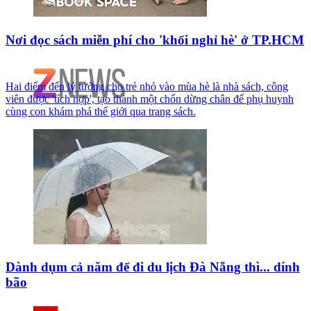
Nơi đọc sách miễn phí cho 'khối nghỉ hè' ở TP.HCM
Hai điểm đến lý tưởng cho trẻ nhỏ vào mùa hè là nhà sách, công
viên được 'tích hợp', tạo thành một chốn dừng chân để phụ huynh
cùng con khám phá thế giới qua trang sách.
Dành dụm cả năm để đi du lịch Đà Nẵng thì... dính
bão