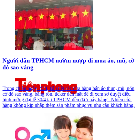
Người dân TPHCM nườm nượp đi mua áo, mũ, cờ
đỏ sao vàng
Trong chiều ngày 25/4, hầu hết các cửa hàng bán áo thun, mũ, nón,
cờ đỏ sao vàng, băng rôn, ticker dán mặt để đi xem sơ duyệt diễu
binh mừng đại lễ 30/4 tại TPHCM đều đã 'cháy hàng'. Nhiều cửa
hàng không kịp nhập thêm sản phẩm phục vụ nhu cầu khách hàng.