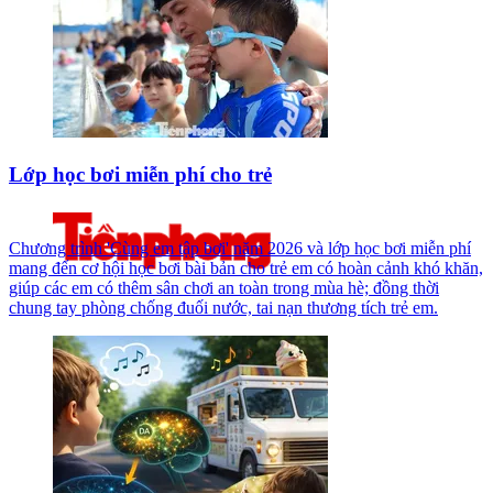
Lớp học bơi miễn phí cho trẻ
Chương trình 'Cùng em tập bơi' năm 2026 và lớp học bơi miễn phí
mang đến cơ hội học bơi bài bản cho trẻ em có hoàn cảnh khó khăn,
giúp các em có thêm sân chơi an toàn trong mùa hè; đồng thời
chung tay phòng chống đuối nước, tai nạn thương tích trẻ em.