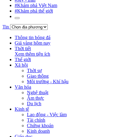
#Khám phá Việt Nam
#Khám phá thế giới
Tin
Thông tin bóng đá
Giá vàng hôm nay
Thời tiết
Xem thêm tiện ích
Thế giới
Xã hội
Thời sự
Giao thông
Môi trường - Khí hậu
Văn hóa
Nghệ thuật
Ẩm thực
Du lịch
Kinh tế
Lao động - Việc làm
Tài chính
Chứng khoán
Kinh doanh
Giáo dục