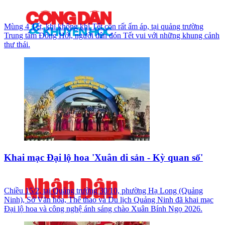
Mùng 4 Tết, khi không khí Tết còn rất ấm áp, tại quảng trường
Trung tâm Đồng Hới, người dân đón Tết vui với những khung cảnh
thư thái.
Khai mạc Đại lộ hoa 'Xuân di sản - Kỳ quan số'
Chiều 15/2, tại Quảng trường 30/10, phường Hạ Long (Quảng
Ninh), Sở Văn hóa, Thể thao và Du lịch Quảng Ninh đã khai mạc
Đại lộ hoa và công nghệ ánh sáng chào Xuân Bính Ngọ 2026.