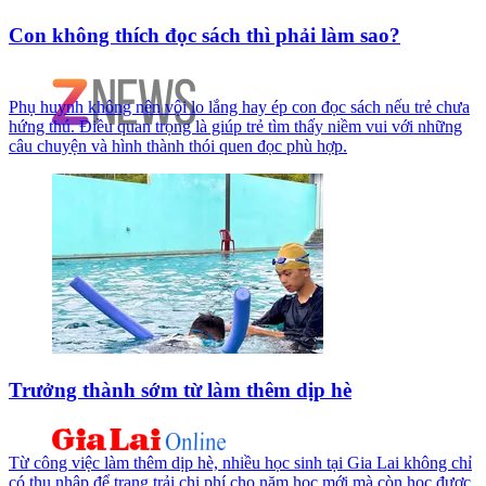
Con không thích đọc sách thì phải làm sao?
Phụ huynh không nên vội lo lắng hay ép con đọc sách nếu trẻ chưa
hứng thú. Điều quan trọng là giúp trẻ tìm thấy niềm vui với những
câu chuyện và hình thành thói quen đọc phù hợp.
Trưởng thành sớm từ làm thêm dịp hè
Từ công việc làm thêm dịp hè, nhiều học sinh tại Gia Lai không chỉ
có thu nhập để trang trải chi phí cho năm học mới mà còn học được