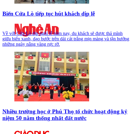
Biển Cửa Lò tiếp tục hút khách dịp lễ
Về với Cửa Lò dịp nghỉ lễ năm nay, du khách sẽ được thả mình
giữa biển xanh, dạo bước trên dải cát trắng mịn màng và tận hưởng
những ngày nắng vàng rực rỡ.
Nhiều trường học ở Phú Thọ tổ chức hoạt động kỷ
niệm 50 năm thống nhất đất nước