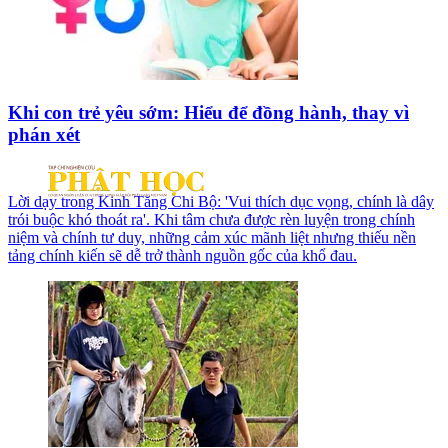
Khi con trẻ yêu sớm: Hiểu để đồng hành, thay vì
phán xét
Lời dạy trong Kinh Tăng Chi Bộ: 'Vui thích dục vọng, chính là dây
trói buộc khó thoát ra'. Khi tâm chưa được rèn luyện trong chính
niệm và chính tư duy, những cảm xúc mãnh liệt nhưng thiếu nền
tảng chính kiến sẽ dễ trở thành nguồn gốc của khổ đau.