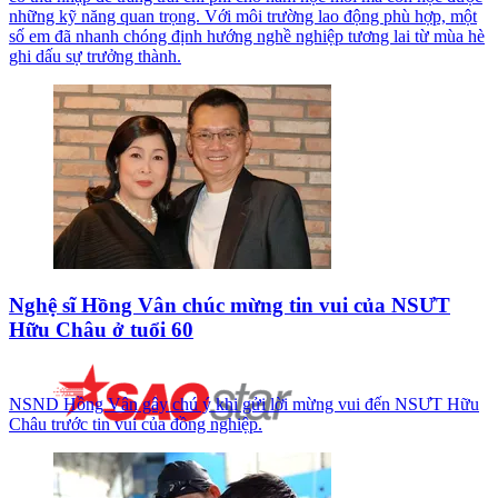
những kỹ năng quan trọng. Với môi trường lao động phù hợp, một
số em đã nhanh chóng định hướng nghề nghiệp tương lai từ mùa hè
ghi dấu sự trưởng thành.
Nghệ sĩ Hồng Vân chúc mừng tin vui của NSƯT
Hữu Châu ở tuổi 60
NSND Hồng Vân gây chú ý khi gửi lời mừng vui đến NSƯT Hữu
Châu trước tin vui của đồng nghiệp.