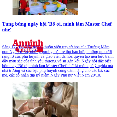
Tưng bừng ngày hội 'Bố ơi, mình làm Master Chef
nhé'
Sáng 17-10-2025, trong khuôn viên rợp cờ hoa của Trường Mầm
non Ngã Tư Sở, những gương mặt trẻ thơ háo hức, những nụ cười
rạng rỡ của phụ huynh và giáo viên đã hòa quyện tạo nên bức tranh
đầy màu sắc của tình yêu thương và sự gắn kết. Ngày hội đặc biệt
hôm nay 'Bố ơi, mình làm Master Chef nhé' là món quà ý nghĩa mà
nhà trường và các bậc phụ huynh cùng dành tặng cho các bà, các
mẹ, các cô nhân dịp kỷ niệm Ngày Phụ nữ Việt Nam 20/10.