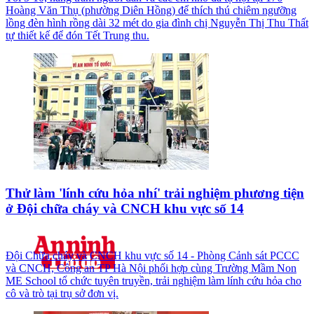
Hoàng Văn Thụ (phường Diên Hồng) để thích thú chiêm ngưỡng
lồng đèn hình rồng dài 32 mét do gia đình chị Nguyễn Thị Thu Thất
tự thiết kế để đón Tết Trung thu.
Thử làm 'lính cứu hỏa nhí' trải nghiệm phương tiện
ở Đội chữa cháy và CNCH khu vực số 14
Đội Chữa cháy và CNCH khu vực số 14 - Phòng Cảnh sát PCCC
và CNCH, Công an TP Hà Nội phối hợp cùng Trường Mầm Non
ME School tổ chức tuyên truyền, trải nghiệm làm lính cứu hỏa cho
cô và trò tại trụ sở đơn vị.