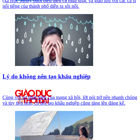
(xã Hóc Môn), buổi biểu diễn ca múa nhạc và giao lưu với các ca sĩ
nổi tiếng của thành phố diễn ra sôi nổi.
Lý do không nên tạo khẩu nghiệp
Cùng với sự phát triển của mạng xã hội, lời nói trở nên nhanh chóng
và tùy tiện hơn, cơ hội tạo khẩu nghiệp cũng tăng lên đáng kể.