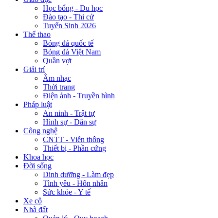
Học bổng - Du học
Đào tạo - Thi cử
Tuyển Sinh 2026
Thể thao
Bóng đá quốc tế
Bóng đá Việt Nam
Quần vợt
Giải trí
Âm nhạc
Thời trang
Điện ảnh - Truyền hình
Pháp luật
An ninh - Trật tự
Hình sự - Dân sự
Công nghệ
CNTT - Viễn thông
Thiết bị - Phần cứng
Khoa học
Đời sống
Dinh dưỡng - Làm đẹp
Tình yêu - Hôn nhân
Sức khỏe - Y tế
Xe cộ
Nhà đất