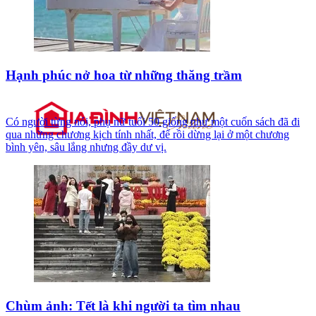
Hạnh phúc nở hoa từ những thăng trầm
Có người từng nói, phụ nữ tuổi 50 giống như một cuốn sách đã đi
qua những chương kịch tính nhất, để rồi dừng lại ở một chương
bình yên, sâu lắng nhưng đầy dư vị.
Chùm ảnh: Tết là khi người ta tìm nhau