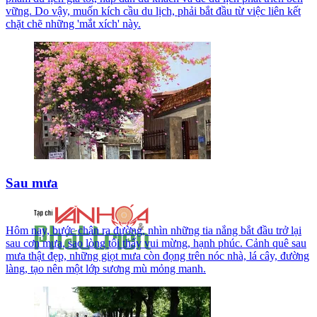
vững. Do vậy, muốn kích cầu du lịch, phải bắt đầu từ việc liên kết
chặt chẽ những 'mắt xích' này.
Sau mưa
Hôm nay, bước chân ra đường, nhìn những tia nắng bắt đầu trở lại
sau cơn mưa, sao lòng tôi thấy vui mừng, hạnh phúc. Cảnh quê sau
mưa thật đẹp, những giọt mưa còn đọng trên nóc nhà, lá cây, đường
làng, tạo nên một lớp sương mù mỏng manh.