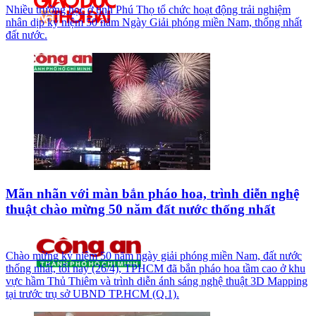
Nhiều trường học ở tỉnh Phú Thọ tổ chức hoạt động trải nghiệm
nhân dịp kỷ niệm 50 năm Ngày Giải phóng miền Nam, thống nhất
đất nước.
Mãn nhãn với màn bắn pháo hoa, trình diễn nghệ
thuật chào mừng 50 năm đất nước thống nhất
Chào mừng kỷ niệm 50 năm ngày giải phóng miền Nam, đất nước
thống nhất, tối nay (26/4), TPHCM đã bắn pháo hoa tầm cao ở khu
vực hầm Thủ Thiêm và trình diễn ánh sáng nghệ thuật 3D Mapping
tại trước trụ sở UBND TP.HCM (Q.1).