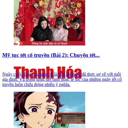
Mỹ tục tết cổ truyền (Bài 2): Chuyện tết...
Ngày cuối cùng của năm cũ là thời điểm tết đã thực sự về với mỗi
gia đình. Và trong từng nét sinh hoạt, lễ tục của những ngày tết cổ
truyền luôn chứa đựng nhiều ý nghĩa.