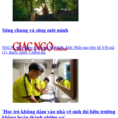
Sống chung và sống một mình
NSGN - Tôi nghe như vầy: Một thời, Đức Phật ngụ bên hồ Yết-già
(2), thuộc nước Chiêm-bà.
'Học trò không dám vào nhà vệ sinh thì hiệu trưởng
không hoàn thành nhiệm vụ'