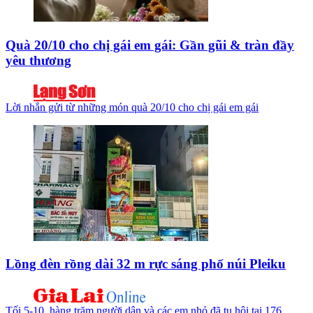
Quà 20/10 cho chị gái em gái: Gần gũi & tràn đầy
yêu thương
Lời nhắn gửi từ những món quà 20/10 cho chị gái em gái
Lồng đèn rồng dài 32 m rực sáng phố núi Pleiku
Tối 5-10, hàng trăm người dân và các em nhỏ đã tụ hội tại 176