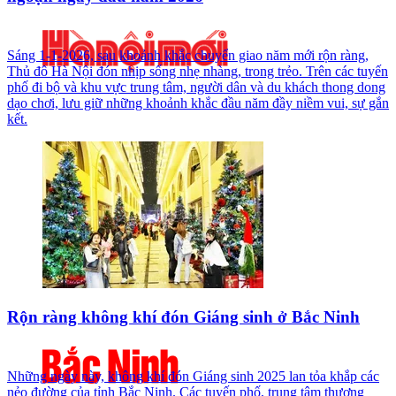
Sáng 1-1-2026, sau khoảnh khắc chuyển giao năm mới rộn ràng,
Thủ đô Hà Nội đón nhịp sống nhẹ nhàng, trong trẻo. Trên các tuyến
phố đi bộ và khu vực trung tâm, người dân và du khách thong dong
dạo chơi, lưu giữ những khoảnh khắc đầu năm đầy niềm vui, sự gắn
kết.
Rộn ràng không khí đón Giáng sinh ở Bắc Ninh
Những ngày này, không khí đón Giáng sinh 2025 lan tỏa khắp các
nẻo đường của tỉnh Bắc Ninh. Các tuyến phố, trung tâm thương