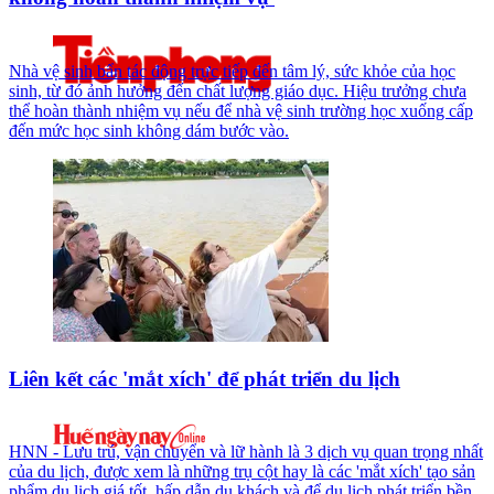
Nhà vệ sinh bẩn tác động trực tiếp đến tâm lý, sức khỏe của học
sinh, từ đó ảnh hưởng đến chất lượng giáo dục. Hiệu trưởng chưa
thể hoàn thành nhiệm vụ nếu để nhà vệ sinh trường học xuống cấp
đến mức học sinh không dám bước vào.
Liên kết các 'mắt xích' để phát triển du lịch
HNN - Lưu trú, vận chuyển và lữ hành là 3 dịch vụ quan trọng nhất
của du lịch, được xem là những trụ cột hay là các 'mắt xích' tạo sản
phẩm du lịch giá tốt, hấp dẫn du khách và để du lịch phát triển bền