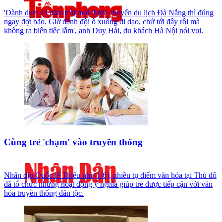
'Dành dụm cả năm trời mới được chuyến du lịch Đà Nẵng thì đúng
ngay đợt bão. Giờ đành đội ô xuống đi dạo, chứ tới đây rồi mà
không ra biển tiếc lắm', anh Duy Hải, du khách Hà Nội nói vui.
Cùng trẻ 'chạm' vào truyền thống
Nhân dịp Quốc tế Thiếu nhi (1/6), nhiều tụ điểm văn hóa tại Thủ đô
đã tổ chức những hoạt động ý nghĩa giúp trẻ được tiếp cận với văn
hóa truyền thống dân tộc.