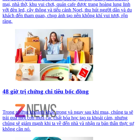
mại, nhà thờ, khu vui chơi, quán cafe được trang hoàng lung linh
với đèn led, cây thông và tiểu cảnh Noel, thu hút người dân và du
khách đến tham quan, chụp ảnh tạo nên không khí vui tươi, rộn
ràng.
48 giờ trị chứng chi tiêu bốc đồng
Trong những khoảnh khắc trong và ngay sau khi mua, chúng ta sẽ
trải qua một cơn mưa các chất hóa học tạo ra khoái cảm, nhưng
chúng sẽ giảm mạnh khi ta về đến nhà và nhận ra bản thân thực sự
không cần nó.