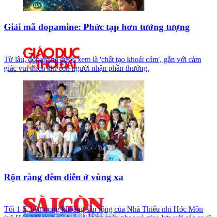
Giải mã dopamine: Phức tạp hơn tưởng tượng
Từ lâu, dopamine được xem là 'chất tạo khoái cảm', gắn với cảm
giác vui thích khi con người nhận phần thưởng.
Rộn ràng đêm diễn ở vùng xa
Tối 1-5, bên trong khoảng sân rộng của Nhà Thiếu nhi Hóc Môn