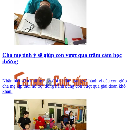
Cha mẹ tinh ý sẽ giúp con vượt qua trầm cảm học
đường
Nhận biết sớm những thay đổi về tâm trạng và hành vi của con giúp
cha mẹ kịp thời hỗ trợ, đồng hành cùng con vượt qua giai đoạn khó
khăn.