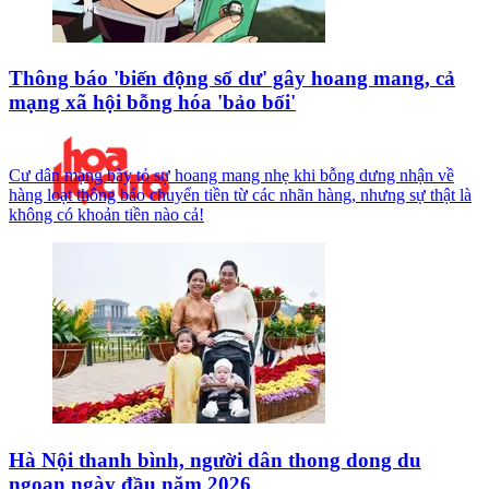
Thông báo 'biến động số dư' gây hoang mang, cả
mạng xã hội bỗng hóa 'bảo bối'
Cư dân mạng bày tỏ sự hoang mang nhẹ khi bỗng dưng nhận về
hàng loạt thông báo chuyển tiền từ các nhãn hàng, nhưng sự thật là
không có khoản tiền nào cả!
Hà Nội thanh bình, người dân thong dong du
ngoạn ngày đầu năm 2026