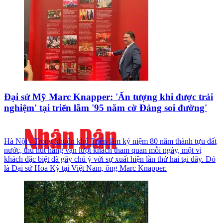
Đại sứ Mỹ Marc Knapper: 'Ấn tượng khi được trải
nghiệm' tại triển lãm '95 năm cờ Đảng soi đường'
Hà Nội - Trong khuôn khổ Triển lãm kỷ niệm 80 năm thành tựu đất
nước, thu hút hàng vạn lượt khách tham quan mỗi ngày, một vị
khách đặc biệt đã gây chú ý với sự xuất hiện lần thứ hai tại đây. Đó
là Đại sứ Hoa Kỳ tại Việt Nam, ông Marc Knapper.