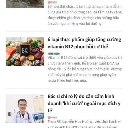
Sở hữu thịt chắc, ít tanh, phần sụn mềm dễ ăn
cùng giá trị dinh dưỡng cao, cá tầm ngày càng
được nhiều gia đình lựa chọn cho những bữa
ăn vừa ngon miệng vừa bổ dưỡng.
6 loại thực phẩm giúp tăng cường
vitamin B12 phục hồi cơ thể
Vitamin B12 đóng vai trò thiết yếu giúp duy trì
chức năng thần kinh, hỗ trợ sản xuất DNA và
hồng cầu. Việc bổ sung thực phẩm giàu dưỡng
chất này là giải pháp quan trọng giúp ngăn
ngừa thiếu hụt hiệu quả.
Bác sĩ chỉ rõ lý do cần cấm kinh
doanh 'khí cười' ngoài mục đích y
tế
Theo BS.Nguyễn Huy Hoàng, việc đưa hành vi
kinh doanh khí N2O ngoài mục đích y tế vào