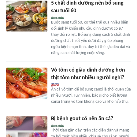
5 chất dinh dưỡng nên bổ sung
sau tuổi 60
Bước sang tuổi 60, cơ thể trải qua nhiều biến
đổi sinh lý khiến nhu cầu dinh dưỡng có sự
thay đổi rõ rệt. Bổ sung đúng cách 5 chất dinh
dưỡng chất thiết yếu dưới đây giúp phòng
ngừa bệnh mạn tính, duy trì thể lực dẻo dai và
nâng cao chất lượng cuộc sống.
Vỏ tôm có giàu dinh dưỡng hơn
thịt tôm như nhiều người nghĩ?
Ăn cả vỏ tôm để bổ sung canxi là thói quen của
nhiều người. Tuy nhiên, bác sĩ cho biết lượng
canxi trong vỏ tôm không cao và khó hấp thu.
Bị bệnh gout có nên ăn cá?
Thời gian gần đây, trên các diễn đàn và mạng
xã hội xuất hiện nhiều chia sẻ cho rằng 'người