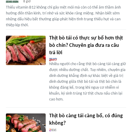
8 giờ
Thiếu vitamin B12 không chỉ gây mệt mỏi mà còn có thể âm thầm ảnh
hưởng đến thần kinh, trí nhớ và sức khỏe răng miệng. Nhận biết sớm
những dấu hiệu bất thường giúp phát hiện tình trạng thiếu hụt và can
thiệp kịp thời.
Thịt bò tái có thực sự bổ hơn thịt
bò chín? Chuyên gia đưa ra câu
trả lời
Nhiều người cho rằng thịt bò càng tái càng giữ
được nhiều dưỡng chất. Tuy nhiên, chuyên gia
dinh dưỡng khẳng định sự khác biệt về giá trị
dinh dưỡng giữa thịt bò tái và thịt bò chín là
không đáng kể, trong khi nguy cơ nhiễm vi
khuẩn, ký sinh trùng từ thịt chưa nấu chín lại
cao hơn.
Thịt bò càng tái càng bổ, có đúng
không?