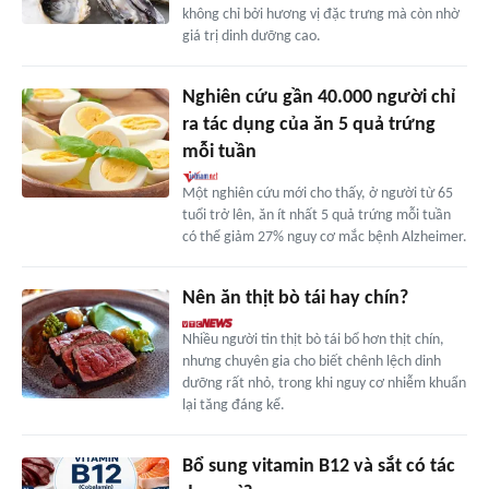
không chỉ bởi hương vị đặc trưng mà còn nhờ
giá trị dinh dưỡng cao.
Nghiên cứu gần 40.000 người chỉ
ra tác dụng của ăn 5 quả trứng
mỗi tuần
Một nghiên cứu mới cho thấy, ở người từ 65
tuổi trở lên, ăn ít nhất 5 quả trứng mỗi tuần
có thể giảm 27% nguy cơ mắc bệnh Alzheimer.
Nên ăn thịt bò tái hay chín?
Nhiều người tin thịt bò tái bổ hơn thịt chín,
nhưng chuyên gia cho biết chênh lệch dinh
dưỡng rất nhỏ, trong khi nguy cơ nhiễm khuẩn
lại tăng đáng kể.
Bổ sung vitamin B12 và sắt có tác