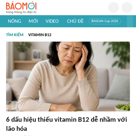
NÓNG
MỚI
VIDEO
CHỦ ĐỀ
#ASEAN Cup 2026
#Trí tuệ nhân tạo
#Mỹ - Iran
#Khám phá Việt Nam
TÌM KIẾM
VITAMIN B12
#Khám phá thế giới
6 dấu hiệu thiếu vitamin B12 dễ nhầm với
lão hóa