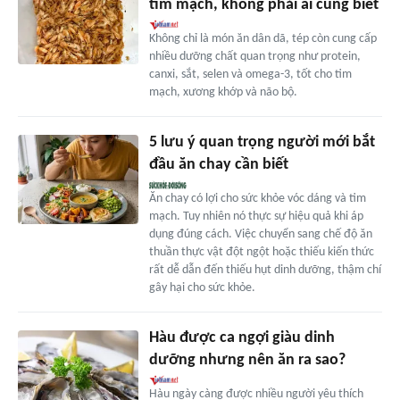
tim mạch, không phải ai cũng biết
Không chỉ là món ăn dân dã, tép còn cung cấp
nhiều dưỡng chất quan trọng như protein,
canxi, sắt, selen và omega-3, tốt cho tim
mạch, xương khớp và não bộ.
5 lưu ý quan trọng người mới bắt
đầu ăn chay cần biết
Ăn chay có lợi cho sức khỏe vóc dáng và tim
mạch. Tuy nhiên nó thực sự hiệu quả khi áp
dụng đúng cách. Việc chuyển sang chế độ ăn
thuần thực vật đột ngột hoặc thiếu kiến thức
rất dễ dẫn đến thiếu hụt dinh dưỡng, thậm chí
gây hại cho sức khỏe.
Hàu được ca ngợi giàu dinh
dưỡng nhưng nên ăn ra sao?
Hàu ngày càng được nhiều người yêu thích