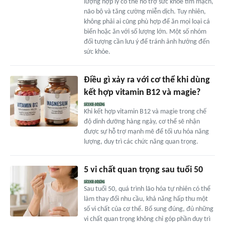
lượng hợp lý có thể hỗ trợ sức khỏe tim mạch,
não bộ và tăng cường miễn dịch. Tuy nhiên,
không phải ai cũng phù hợp để ăn mọi loại cá
biển hoặc ăn với số lượng lớn. Một số nhóm
đối tượng cần lưu ý để tránh ảnh hưởng đến
sức khỏe.
Điều gì xảy ra với cơ thể khi dùng
kết hợp vitamin B12 và magie?
Khi kết hợp vitamin B12 và magie trong chế
độ dinh dưỡng hàng ngày, cơ thể sẽ nhận
được sự hỗ trợ mạnh mẽ để tối ưu hóa năng
lượng, duy trì các chức năng quan trọng.
5 vi chất quan trọng sau tuổi 50
Sau tuổi 50, quá trình lão hóa tự nhiên có thể
làm thay đổi nhu cầu, khả năng hấp thu một
số vi chất của cơ thể. Bổ sung đúng, đủ những
vi chất quan trọng không chỉ góp phần duy trì