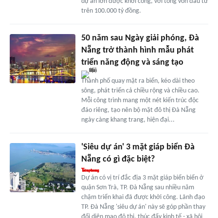
dự án lớn được khởi công, với tổng vốn đầu tư
trên 100.000 tỷ đồng.
50 năm sau Ngày giải phóng, Đà
Nẵng trở thành hình mẫu phát
triển năng động và sáng tạo
Thành phố quay mặt ra biển, kéo dài theo
sông, phát triển cả chiều rộng và chiều cao.
Mỗi công trình mang một nét kiến trúc độc
đáo riêng, tạo nên bộ mặt đô thị Đà Nẵng
ngày càng khang trang, hiện đại...
'Siêu dự án' 3 mặt giáp biển Đà
Nẵng có gì đặc biệt?
Dự án có vị trí đắc địa 3 mặt giáp biển biển ở
quận Sơn Trà, TP. Đà Nẵng sau nhiều năm
chậm triển khai đã được khởi công. Lãnh đạo
TP. Đà Nẵng 'siêu dự án' này sẽ góp phần thay
đổi diện mạo đô thị, thúc đẩy kinh tế - xã hội