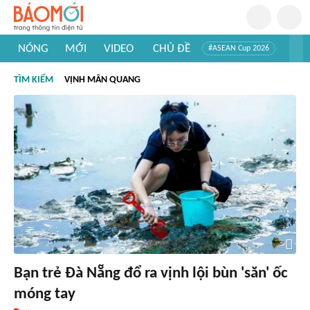
NÓNG
MỚI
VIDEO
CHỦ ĐỀ
#ASEAN Cup 2026
#Tuyển sinh đại học 2026
#Trí tuệ nhân tạo
#Mỹ - Iran
TÌM KIẾM
VỊNH MÂN QUANG
#Khám phá Việt Nam
#Khám phá thế giới
Bạn trẻ Đà Nẵng đổ ra vịnh lội bùn 'săn' ốc
móng tay