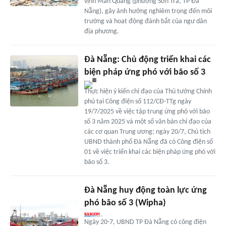
vịnh Mân Quang (phường Sơn Trà, TP Đà
Nẵng), gây ảnh hưởng nghiêm trọng đến môi
trường và hoạt động đánh bắt của ngư dân
địa phương.
Đà Nẵng: Chủ động triển khai các
biện pháp ứng phó với bão số 3
Thực hiện ý kiến chỉ đạo của Thủ tướng Chính
phủ tại Công điện số 112/CĐ-TTg ngày
19/7/2025 về việc tập trung ứng phó với bão
số 3 năm 2025 và một số văn bản chỉ đạo của
các cơ quan Trung ương; ngày 20/7, Chủ tịch
UBND thành phố Đà Nẵng đã có Công điện số
01 về việc triển khai các biện pháp ứng phó với
bão số 3.
Đà Nẵng huy động toàn lực ứng
phó bão số 3 (Wipha)
Ngày 20-7, UBND TP Đà Nẵng có công điện