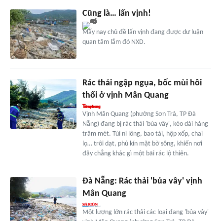
Cũng là… lấn vịnh!
Mấy nay chủ đề lấn vịnh đang được dư luận
quan tâm lắm đó NXD.
Rác thải ngập ngụa, bốc mùi hôi
thối ở vịnh Mân Quang
Vịnh Mân Quang (phường Sơn Trà, TP Đà
Nẵng) đang bị rác thải 'bủa vây', kéo dài hàng
trăm mét. Túi ni lông, bao tải, hộp xốp, chai
lọ… trôi dạt, phủ kín mặt bờ sông, khiến nơi
đây chẳng khác gì một bãi rác lộ thiên.
Đà Nẵng: Rác thải 'bủa vây' vịnh
Mân Quang
Một lượng lớn rác thải các loại đang 'bủa vây'