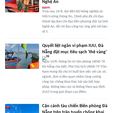
Nghệ An
Trưa nay, 24-8, đại diện Bộ Nông nghiệp và
Môi trường thông tin, Chính phủ đã chỉ đạo
thành lập Ban Chỉ đạo tiền phương đặt tại tỉnh
Nghệ An, để chỉ đạo công tác ứng phó với bão
số 5.
Quyết liệt ngăn vi phạm IUU, Đà
Nẵng đặt mục tiêu sạch 'thẻ vàng'
Ngày 14/8, thông tin từ Văn phòng UBND TP.
Đà Nẵng cho biết, Phó Chủ tịch UBND TP Trần
Nam Hưng đã chủ trì buổi làm việc với các sở,
ngành, đơn vị liên quan nhằm tăng cường
công tác chống khai thác hải sản bất hợp
pháp, không báo cáo và không theo quy định
(IUU) trong giai đoạn cao điểm.
Cận cảnh tàu chiến Biên phòng Đà
Nẵng trên trận tuyến chống khai