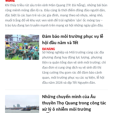
Khi thủy triều rút sâu trên vịnh Mân Quang (TP. Đà Nẵng), những bãi bùn
rộng mênh mông dần lộ ra. Đây cũng là thời điểm đông đảo người dân,
đặc biệt là các bạn trẻ và các gia đình, mang theo xô nhựa, xẻng nhỏ,
muối trắng đổ về khu vực ven vịnh để trải nghiệm 'săn' ốc móng tay –
trào lưu đang lan truyền mạnh trên mạng xã hội những ngày gần đây.
Đảm bảo môi trường phục vụ lễ
hội đầu năm và Tết
Sở Nông nghiệp và Môi trường cùng các địa
phương đang huy động lực lượng, phương
tiện ra quân tổng dọn vệ sinh môi trường; chỉ
đạo đơn vị cung ứng dịch vụ vệ sinh đô thị
tăng cường thu gom rác để đảm bảo cảnh
quan, môi trường phục vụ các sự kiện, lễ hội
đầu năm 2026 và dịp Tết Nguyên đán.
Những chuyển mình của Âu
thuyền Thọ Quang trong công tác
xử lý ô nhiễm môi trường