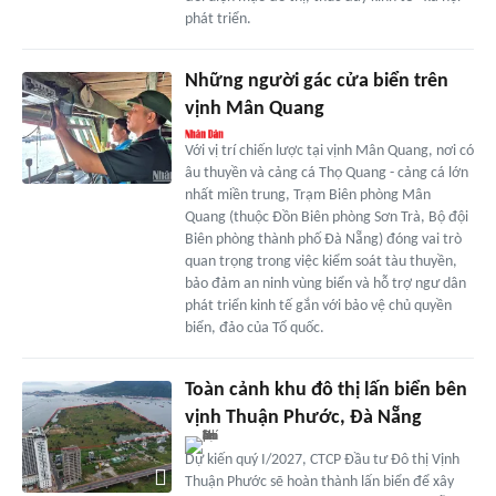
phát triển.
Những người gác cửa biển trên
vịnh Mân Quang
Với vị trí chiến lược tại vịnh Mân Quang, nơi có
âu thuyền và cảng cá Thọ Quang - cảng cá lớn
nhất miền trung, Trạm Biên phòng Mân
Quang (thuộc Đồn Biên phòng Sơn Trà, Bộ đội
Biên phòng thành phố Đà Nẵng) đóng vai trò
quan trọng trong việc kiểm soát tàu thuyền,
bảo đảm an ninh vùng biển và hỗ trợ ngư dân
phát triển kinh tế gắn với bảo vệ chủ quyền
biển, đảo của Tổ quốc.
Toàn cảnh khu đô thị lấn biển bên
vịnh Thuận Phước, Đà Nẵng
Dự kiến quý I/2027, CTCP Đầu tư Đô thị Vịnh
Thuận Phước sẽ hoàn thành lấn biển để xây