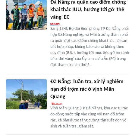
Đà Nẵng ra quân cao điểm chống
khai thác IUU, hướng tới gỡ 'thẻ
vàng' EC
Sáng 13-8, Bộ đội Biên phòng TP Đà Nẵng phối
hợp Sở Nông nghiệp và Môi trường thành phố
ra quân đợt cao điểm chống khai thác hải sản
bất hợp pháp, không báo cáo và không theo
quy định (IUU), hướng tới mục tiêu gỡ bỏ cảnh
báo 'thẻ vàng' của Ủy ban châu Âu (EC) trong
đợt thanh tra lần thứ 5.
Đà Nẵng: Tuần tra, xử lý nghiêm
nạn đổ trộm rác ở vịnh Mân
Quang
Vịnh Mân Quang (TP Đà Nẵng), khu vực tụ rác
do dòng nước tấp vào cùng với nạn đổ trộm
rác, xà bần được tăng cường tần suất dọn vệ
sinh và tuần tra, giám sát.