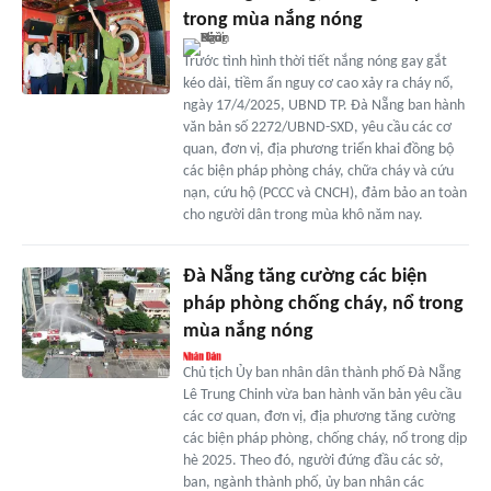
trong mùa nắng nóng
Trước tình hình thời tiết nắng nóng gay gắt
kéo dài, tiềm ẩn nguy cơ cao xảy ra cháy nổ,
ngày 17/4/2025, UBND TP. Đà Nẵng ban hành
văn bản số 2272/UBND-SXD, yêu cầu các cơ
quan, đơn vị, địa phương triển khai đồng bộ
các biện pháp phòng cháy, chữa cháy và cứu
nạn, cứu hộ (PCCC và CNCH), đảm bảo an toàn
cho người dân trong mùa khô năm nay.
Đà Nẵng tăng cường các biện
pháp phòng chống cháy, nổ trong
mùa nắng nóng
Chủ tịch Ủy ban nhân dân thành phố Đà Nẵng
Lê Trung Chinh vừa ban hành văn bản yêu cầu
các cơ quan, đơn vị, địa phương tăng cường
các biện pháp phòng, chống cháy, nổ trong dịp
hè 2025. Theo đó, người đứng đầu các sở,
ban, ngành thành phố, ủy ban nhân các