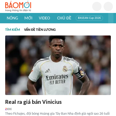
NÓNG
MỚI
VIDEO
CHỦ ĐỀ
#ASEAN Cup 2026
#Trí tuệ nhân tạo
#Mỹ - Iran
#Khám phá Việt Nam
TÌM KIẾM
VẤN ĐỀ TIỀN LƯƠNG
#Khám phá thế giới
Real ra giá bán Vinicius
Theo Fichajes, đội bóng Hoàng gia Tây Ban Nha định giá ngôi sao 26 tuổi