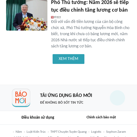
Phó Thủ tướng: Năm 2026 sẽ tiếp
tục điều chỉnh tăng lương cơ bản
Đối với vấn đề tiền lương của cán bộ công
chức xã, Phó Thủ tướng Nguyễn Hòa Bình cho
biết, trong khi chưa có bảng lương mới, năm
2026 Nhà nước sẽ tiếp tục điều chỉnh chính
sách tăng lương cơ bản.
XEM THÊM
TẢI ỨNG DỤNG BÁO MỚI
ĐỂ KHÔNG BỎ SÓT TIN TỨC
Điều khoản sử dụng
Chính sách bảo mật
Năm
Luật Kiến Trúc
THPT Chuyên Tuyên Quang
Logistic
Sophon Zaram