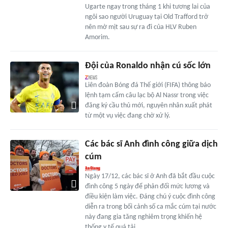
Ugarte ngay trong tháng 1 khi tương lai của
ngôi sao người Uruguay tại Old Trafford trở
nên mờ mịt sau sự ra đi của HLV Ruben
Amorim.
Đội của Ronaldo nhận cú sốc lớn
Liên đoàn Bóng đá Thế giới (FIFA) thông báo
lệnh tạm cấm câu lạc bộ Al Nassr trong việc
đăng ký cầu thủ mới, nguyên nhân xuất phát
từ một vụ việc đang chờ xử lý.
Các bác sĩ Anh đình công giữa dịch
cúm
Ngày 17/12, các bác sĩ ở Anh đã bắt đầu cuộc
đình công 5 ngày để phản đối mức lương và
điều kiện làm việc. Đáng chú ý cuộc đình công
diễn ra trong bối cảnh số ca mắc cúm tại nước
này đang gia tăng nghiêm trọng khiến hệ
thống y tế quá tải.