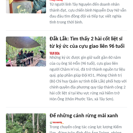
Từ người lính Tây Nguyên đến doanh nhân
thành đạt, cựu chiến binh Nguyễn Duy Nở vẫn
đau đáu tìm đồng đội và tiếp tục viết nghĩa
tình trong thời bình.
Đắk Lắk: Tìm thấy 2 hài cốt liệt sĩ
từ ký ức của cựu giao liên 96 tuổi
Những ký ức được gìn giữ suốt gần 60 năm
của cụ ông Sô Hỗn (96 tuổi), cựu giao liên
người Chăm H'roi, đã trở thành nguồn tư liệu
quý, góp phần giúp Đội K51, Phòng Chính trị
(Bộ Chỉ huy Quân sự tỉnh Đắk Lắk) phối hợp với
chính quyền địa phương quy tập thành công 2
hài cốt liệt sĩ tại khu vực rừng núi hiểm trở
Hòn Ông (thôn Phước Tân, xã Tây Sơn).
Để những cánh rừng mãi xanh
Trong chuyến công tác cùng lực lượng Kiểm