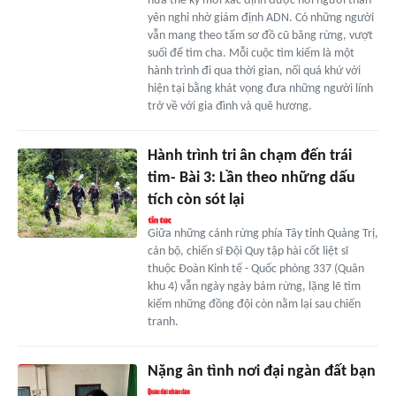
nửa thế kỷ mới xác định được nơi người thân
yên nghỉ nhờ giám định ADN. Có những người
vẫn mang theo tấm sơ đồ cũ băng rừng, vượt
suối để tìm cha. Mỗi cuộc tìm kiếm là một
hành trình đi qua thời gian, nối quá khứ với
hiện tại bằng khát vọng đưa những người lính
trở về với gia đình và quê hương.
Hành trình tri ân chạm đến trái
tim- Bài 3: Lần theo những dấu
tích còn sót lại
Giữa những cánh rừng phía Tây tỉnh Quảng Trị,
cán bộ, chiến sĩ Đội Quy tập hài cốt liệt sĩ
thuộc Đoàn Kinh tế - Quốc phòng 337 (Quân
khu 4) vẫn ngày ngày bám rừng, lặng lẽ tìm
kiếm những đồng đội còn nằm lại sau chiến
tranh.
Nặng ân tình nơi đại ngàn đất bạn