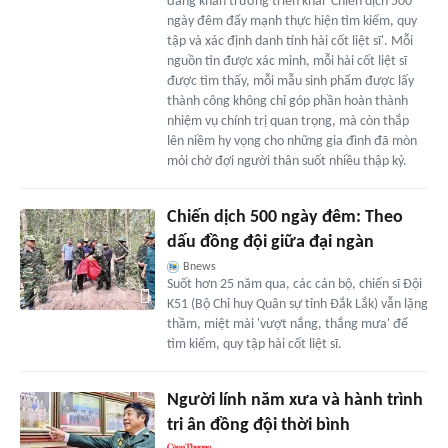
đang khẩn trương triển khai 'Chiến dịch 500
ngày đêm đẩy mạnh thực hiện tìm kiếm, quy
tập và xác định danh tính hài cốt liệt sĩ'. Mỗi
nguồn tin được xác minh, mỗi hài cốt liệt sĩ
được tìm thấy, mỗi mẫu sinh phẩm được lấy
thành công không chỉ góp phần hoàn thành
nhiệm vụ chính trị quan trọng, mà còn thắp
lên niềm hy vọng cho những gia đình đã mòn
mỏi chờ đợi người thân suốt nhiều thập kỷ.
Chiến dịch 500 ngày đêm: Theo
dấu đồng đội giữa đại ngàn
Bnews
Suốt hơn 25 năm qua, các cán bộ, chiến sĩ Đội
K51 (Bộ Chỉ huy Quân sự tỉnh Đắk Lắk) vẫn lặng
thầm, miệt mài 'vượt nắng, thắng mưa' để
tìm kiếm, quy tập hài cốt liệt sĩ.
Người lính năm xưa và hành trình
tri ân đồng đội thời bình