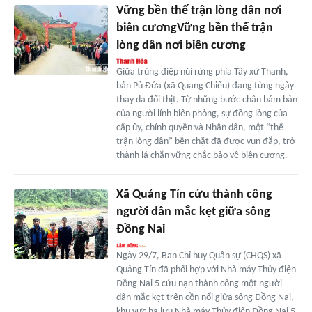
Vững bền thế trận lòng dân nơi
biên cươngVững bền thế trận
lòng dân nơi biên cương
Giữa trùng điệp núi rừng phía Tây xứ Thanh,
bản Pù Đứa (xã Quang Chiểu) đang từng ngày
thay da đổi thịt. Từ những bước chân bám bản
của người lính biên phòng, sự đồng lòng của
cấp ủy, chính quyền và Nhân dân, một “thế
trận lòng dân” bền chặt đã được vun đắp, trở
thành lá chắn vững chắc bảo vệ biên cương.
Xã Quảng Tín cứu thành công
người dân mắc kẹt giữa sông
Đồng Nai
Ngày 29/7, Ban Chỉ huy Quân sự (CHQS) xã
Quảng Tín đã phối hợp với Nhà máy Thủy điện
Đồng Nai 5 cứu nạn thành công một người
dân mắc kẹt trên cồn nổi giữa sông Đồng Nai,
khu vực hạ lưu Nhà máy Thủy điện Đồng Nai 5,