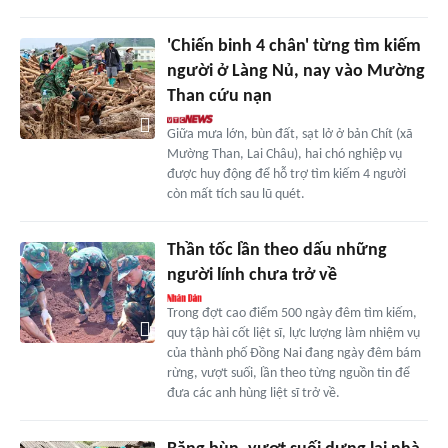
'Chiến binh 4 chân' từng tìm kiếm
người ở Làng Nủ, nay vào Mường
Than cứu nạn
Giữa mưa lớn, bùn đất, sạt lở ở bản Chít (xã
Mường Than, Lai Châu), hai chó nghiệp vụ
được huy động để hỗ trợ tìm kiếm 4 người
còn mất tích sau lũ quét.
Thần tốc lần theo dấu những
người lính chưa trở về
Trong đợt cao điểm 500 ngày đêm tìm kiếm,
quy tập hài cốt liệt sĩ, lực lượng làm nhiệm vụ
của thành phố Đồng Nai đang ngày đêm bám
rừng, vượt suối, lần theo từng nguồn tin để
đưa các anh hùng liệt sĩ trở về.