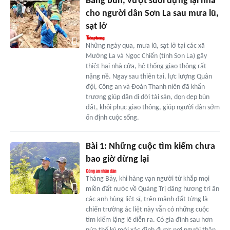
Băng bùn, vượt suối dựng lại nhà
cho người dân Sơn La sau mưa lũ,
sạt lở
Những ngày qua, mưa lũ, sạt lở tại các xã
Mường La và Ngọc Chiến (tỉnh Sơn La) gây
thiệt hại nhà cửa, hệ thống giao thông rất
nặng nề. Ngay sau thiên tai, lực lượng Quân
đội, Công an và Đoàn Thanh niên đã khẩn
trương giúp dân di dời tài sản, dọn dẹp bùn
đất, khôi phục giao thông, giúp người dân sớm
ổn định cuộc sống.
Bài 1: Những cuộc tìm kiếm chưa
bao giờ dừng lại
Tháng Bảy, khi hàng vạn người từ khắp mọi
miền đất nước về Quảng Trị dâng hương tri ân
các anh hùng liệt sĩ, trên mảnh đất từng là
chiến trường ác liệt này vẫn có những cuộc
tìm kiếm lặng lẽ diễn ra. Có gia đình sau hơn