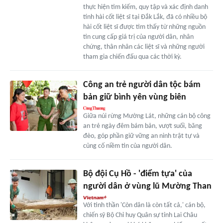
thực hiện tìm kiếm, quy tập và xác định danh
tính hài cốt liệt sĩ tại Đắk Lắk, đã có nhiều bộ
hài cốt liệt sĩ được tìm thấy từ những nguồn
tin cung cấp giá trị của người dân, nhân
chứng, thân nhân các liệt sĩ và những người
tham gia chiến đấu qua các thời kỳ.
Công an trẻ người dân tộc bám
bản giữ bình yên vùng biên
Giữa núi rừng Mường Lát, những cán bộ công
an trẻ ngày đêm bám bản, vượt suối, băng
đèo, góp phần giữ vững an ninh trật tự và
củng cố niềm tin của người dân.
Bộ đội Cụ Hồ - 'điểm tựa' của
người dân ở vùng lũ Mường Than
Với tinh thần 'Còn dân là còn tất cả,' cán bộ,
chiến sỹ Bộ Chỉ huy Quân sự tỉnh Lai Châu