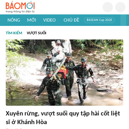
NÓNG
MỚI
VIDEO
CHỦ ĐỀ
#ASEAN Cup 2026
#Trí tuệ nhân tạo
#Mỹ - Iran
#Khám phá Việt Nam
TÌM KIẾM
VƯỢT SUỐI
#Khám phá thế giới
Xuyên rừng, vượt suối quy tập hài cốt liệt
sĩ ở Khánh Hòa