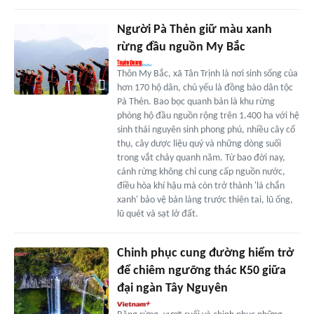
Người Pà Thẻn giữ màu xanh
rừng đầu nguồn My Bắc
Thôn My Bắc, xã Tân Trịnh là nơi sinh sống của
hơn 170 hộ dân, chủ yếu là đồng bào dân tộc
Pà Thẻn. Bao bọc quanh bản là khu rừng
phòng hộ đầu nguồn rộng trên 1.400 ha với hệ
sinh thái nguyên sinh phong phú, nhiều cây cổ
thụ, cây dược liệu quý và những dòng suối
trong vắt chảy quanh năm. Từ bao đời nay,
cánh rừng không chỉ cung cấp nguồn nước,
điều hòa khí hậu mà còn trở thành 'lá chắn
xanh' bảo vệ bản làng trước thiên tai, lũ ống,
lũ quét và sạt lở đất.
Chinh phục cung đường hiểm trở
để chiêm ngưỡng thác K50 giữa
đại ngàn Tây Nguyên