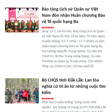
Bảo tàng Lịch sử Quân sự Việt
Nam đón nhận Huân chương Bảo
vệ Tổ quốc hạng Ba
Sáng 13-7, tại Hà Nội, Bảo tàng Lịch sử Quân
sự Việt Nam tổ chức Lễ kỷ niệm 70 năm Ngày
truyền thống (17-7-1956 / 17-7-2026) và đón
nhận Huân chương Bảo vệ Tổ quốc hạng Ba.
Đại tướng Nguyễn Trọng Nghĩa, Ủy viên Bộ
Chính trị, Bí thư Trung ương Đảng, Ủy viên
Thường vụ Quân ủy Trung ương, Chủ nhiệm
Tổng cục Chính trị dự, chỉ đạo buổi lễ.
Bộ CHQS tỉnh Đắk Lắk: Lan tỏa
nghĩa cử tri ân từ những cuộc tìm
kiếm
Phát huy truyền thống 'Uống nước nhớ
nguồn', lực lượng vũ trang (LLVT) tỉnh Đắk Lắk