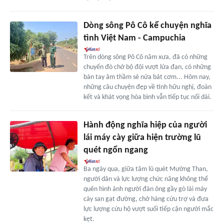
Dòng sông Pô Cô kể chuyện nghĩa
tình Việt Nam - Campuchia
Trên dòng sông Pô Cô năm xưa, đã có những
chuyến đò chở bộ đội vượt lửa đạn, có những
bàn tay âm thầm sẻ nửa bát cơm... Hôm nay,
những câu chuyện đẹp về tình hữu nghị, đoàn
kết và khát vọng hòa bình vẫn tiếp tục nối dài.
Hành động nghĩa hiệp của người
lái máy cày giữa hiện trường lũ
quét ngổn ngang
Ba ngày qua, giữa tâm lũ quét Mường Than,
người dân và lực lượng chức năng không thể
quên hình ảnh người đàn ông gầy gò lái máy
cày san gạt đường, chở hàng cứu trợ và đưa
lực lượng cứu hộ vượt suối tiếp cận người mắc
kẹt.