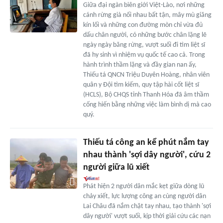
Giữa đại ngàn biên giới Việt-Lào, nơi những
cánh rừng già nối nhau bất tận, mây mù giăng
kín lối và những con đường mòn chỉ vừa đủ
dấu chân người, có những bước chân lặng lẽ
ngày ngày băng rừng, vượt suối đi tìm liệt sĩ
đã hy sinh vì nhiệm vụ quốc tế cao cả. Trong
hành trình thầm lặng và đầy gian nan ấy,
Thiếu tá QNCN Triệu Duyên Hoàng, nhân viên
quân y Đội tìm kiếm, quy tập hài cốt liệt sĩ
(HCLS), Bộ CHQS tỉnh Thanh Hóa đã âm thầm
cống hiến bằng những việc làm bình dị mà cao
quý.
Thiếu tá công an kể phút nắm tay
nhau thành 'sợi dây người', cứu 2
người giữa lũ xiết
Phát hiện 2 người dân mắc kẹt giữa dòng lũ
chảy xiết, lực lượng công an cùng người dân
Lai Châu đã nắm chặt tay nhau, tạo thành 'sợi
dây người' vượt suối, kịp thời giải cứu các nạn