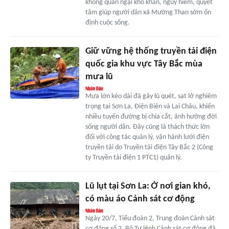
không quản ngại khó khăn, nguy hiểm, quyết
tâm giúp người dân xã Mường Than sớm ổn
định cuộc sống.
Giữ vững hệ thống truyền tải điện
quốc gia khu vực Tây Bắc mùa
mưa lũ
Mưa lớn kéo dài đã gây lũ quét, sạt lở nghiêm
trọng tại Sơn La, Điện Biên và Lai Châu, khiến
nhiều tuyến đường bị chia cắt, ảnh hưởng đời
sống người dân. Đây cũng là thách thức lớn
đối với công tác quản lý, vận hành lưới điện
truyền tải do Truyền tải điện Tây Bắc 2 (Công
ty Truyền tải điện 1 PTC1) quản lý.
Lũ lụt tại Sơn La: Ở nơi gian khó,
có màu áo Cảnh sát cơ động
Ngày 20/7, Tiểu đoàn 2, Trung đoàn Cảnh sát
cơ động số 2, Bộ Tư lệnh Cảnh sát cơ động đã