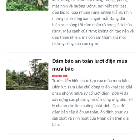
lâm, đứng trên đỉnh đèo Áng Toòng, phóng
mắt nhìn về hướng Đông, nơi Mặt trời bắt
đầu lấp ló, qua những rặng sương trắng, nhìn
những cánh rừng xanh ngút mắt đang dần
hiện ra, chúng tôi cảm nhận rõ hơn giá trị của
rừng. Màu xanh của rừng không chỉ tạo nên vẻ
đẹp thiên nhiên, mà còn âm thầm giữ môi
trường sống của con người.
Đảm bảo an toàn lưới điện mùa
mưa bão
Trước diễn biến phức tạp của mùa mưa bão,
Điện lực Tam Đảo chủ động triển khai các giải
pháp phòng ngừa sự cố lưới điện. Đơn vị đã
xây dựng các phương án sẵn sàng ứng phó, xử
lý nhanh các tình huống phát sinh. Qua đó,
đảm bảo cấp điện an toàn, ổn định phục vụ
sản xuất và sinh hoạt của Nhân dân trên địa
bàn.