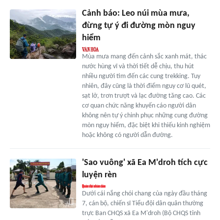
Cảnh báo: Leo núi mùa mưa,
đừng tự ý đi đường mòn nguy
hiểm
Mùa mưa mang đến cảnh sắc xanh mát, thác
nước hùng vĩ và thời tiết dễ chịu, thu hút
nhiều người tìm đến các cung trekking. Tuy
nhiên, đây cũng là thời điểm nguy cơ lũ quét,
sạt lở, trơn trượt và lạc đường tăng cao. Các
cơ quan chức năng khuyến cáo người dân
không nên tự ý chinh phục những cung đường
mòn nguy hiểm, đặc biệt khi thiếu kinh nghiệm
hoặc không có người dẫn đường.
'Sao vuông' xã Ea M'droh tích cực
luyện rèn
Dưới cái nắng chói chang của ngày đầu tháng
7, cán bộ, chiến sĩ Tiểu đội dân quân thường
trực Ban CHQS xã Ea M'droh (Bộ CHQS tỉnh