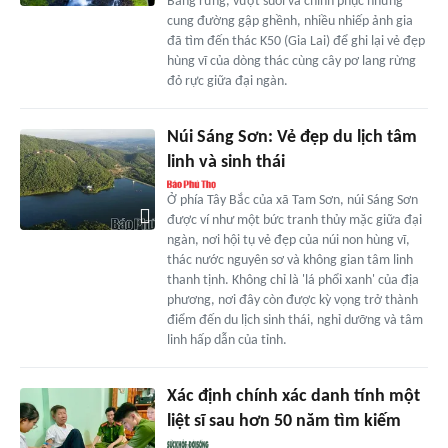
Băng rừng, vượt suối và chinh phục những
cung đường gập ghềnh, nhiều nhiếp ảnh gia
đã tìm đến thác K50 (Gia Lai) để ghi lại vẻ đẹp
hùng vĩ của dòng thác cùng cây pơ lang rừng
đỏ rực giữa đại ngàn.
Núi Sáng Sơn: Vẻ đẹp du lịch tâm
linh và sinh thái
Ở phía Tây Bắc của xã Tam Sơn, núi Sáng Sơn
được ví như một bức tranh thủy mặc giữa đại
ngàn, nơi hội tụ vẻ đẹp của núi non hùng vĩ,
thác nước nguyên sơ và không gian tâm linh
thanh tịnh. Không chỉ là 'lá phổi xanh' của địa
phương, nơi đây còn được kỳ vọng trở thành
điểm đến du lịch sinh thái, nghỉ dưỡng và tâm
linh hấp dẫn của tỉnh.
Xác định chính xác danh tính một
liệt sĩ sau hơn 50 năm tìm kiếm