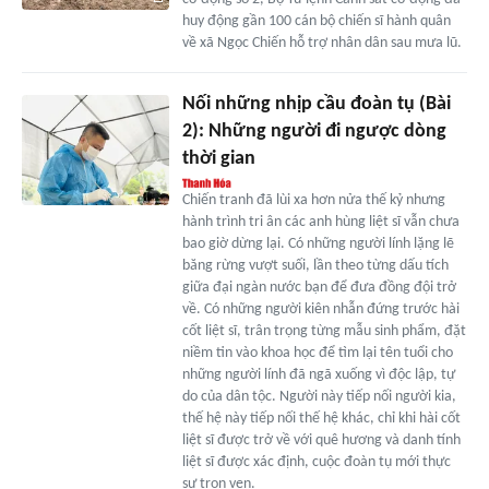
huy động gần 100 cán bộ chiến sĩ hành quân
về xã Ngọc Chiến hỗ trợ nhân dân sau mưa lũ.
Nối những nhịp cầu đoàn tụ (Bài
2): Những người đi ngược dòng
thời gian
Chiến tranh đã lùi xa hơn nửa thế kỷ nhưng
hành trình tri ân các anh hùng liệt sĩ vẫn chưa
bao giờ dừng lại. Có những người lính lặng lẽ
băng rừng vượt suối, lần theo từng dấu tích
giữa đại ngàn nước bạn để đưa đồng đội trở
về. Có những người kiên nhẫn đứng trước hài
cốt liệt sĩ, trân trọng từng mẫu sinh phẩm, đặt
niềm tin vào khoa học để tìm lại tên tuổi cho
những người lính đã ngã xuống vì độc lập, tự
do của dân tộc. Người này tiếp nối người kia,
thế hệ này tiếp nối thế hệ khác, chỉ khi hài cốt
liệt sĩ được trở về với quê hương và danh tính
liệt sĩ được xác định, cuộc đoàn tụ mới thực
sự trọn vẹn.