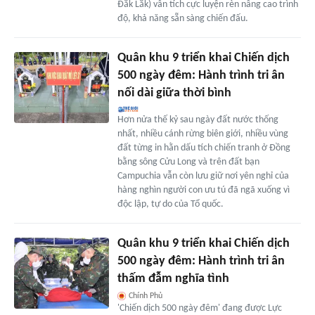
Đắk Lắk) vẫn tích cực luyện rèn nâng cao trình
độ, khả năng sẵn sàng chiến đấu.
Quân khu 9 triển khai Chiến dịch
500 ngày đêm: Hành trình tri ân
nối dài giữa thời bình
Hơn nửa thế kỷ sau ngày đất nước thống
nhất, nhiều cánh rừng biên giới, nhiều vùng
đất từng in hằn dấu tích chiến tranh ở Đồng
bằng sông Cửu Long và trên đất bạn
Campuchia vẫn còn lưu giữ nơi yên nghỉ của
hàng nghìn người con ưu tú đã ngã xuống vì
độc lập, tự do của Tổ quốc.
Quân khu 9 triển khai Chiến dịch
500 ngày đêm: Hành trình tri ân
thấm đẫm nghĩa tình
Chính Phủ
'Chiến dịch 500 ngày đêm' đang được Lực