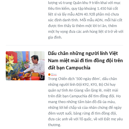
lượng vũ trang Quân khu 9 triển khai với mục
tiêu tìm kiếm, quy tập khoảng 1.450 hài cốt
liệt sĩ và lấy mẫu ADN 40.928 phần mộ chưa
xác định danh tính. Mỗi mẫu ADN, mỗi hài cốt
được tìm thấy là thêm một lời tri ân, thêm
một hy vọng đưa các anh hùng liệt sĩ trở về với
gia đình.
Dấu chân những người lính Việt
Nam miệt mài đi tìm đồng đội trên
đất bạn Campuchia
Trong Chiến dịch '500 ngày đêm', dấu chân
những người lính Đội K92, K93, Bộ Chỉ huy
quân sự tỉnh An Giang vẫn lặng lẽ, miệt mài
trên đất bạn Campuchia để tìm đồng đội. Họ
mang theo những tấm bản đồ đã úa màu,
những lời kể chắp vá của nhân chứng để ngày
đêm vượt suối, băng rừng đi tìm đồng đội,
đưa các anh về với Tổ quốc, về với Đất mẹ yêu
thương.