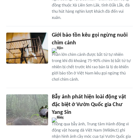
đồng thuộc Xã Liên Sơn Lăk, tỉnh Đắk Lắk, đã
thu hút hàng nghìn lượt khách đã đến vui
xuân.
Giới bảo tồn kêu gọi ngừng nuôi
chim cảnh
Phần lớn chim cảnh được bắt từ tự nhiên
trong khi đó khoảng 75-90% chim bị bắt từ tự
nhiên bị chết trước khi rao bán là lý do khiến
giới bảo tồn ở Việt Nam kêu gọi ngừng thú
chơi chim cảnh.
Bẫy ảnh phát hiện loài động vật
đặc biệt ở Vườn Quốc gia Chư
Yang Sin
Thông qua bẫy ảnh, Trung tâm Hành động vì
động vật hoang dã Việt Nam (WildAct) ghi
nhận hình ảnh cầy móc cua tại Vườn Quốc gia