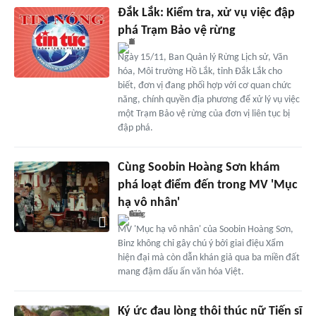
Đắk Lắk: Kiểm tra, xử vụ việc đập
phá Trạm Bảo vệ rừng
Ngày 15/11, Ban Quản lý Rừng Lịch sử, Văn
hóa, Môi trường Hồ Lắk, tỉnh Đắk Lắk cho
biết, đơn vị đang phối hợp với cơ quan chức
năng, chính quyền địa phương để xử lý vụ việc
một Trạm Bảo vệ rừng của đơn vị liên tục bị
đập phá.
Cùng Soobin Hoàng Sơn khám
phá loạt điểm đến trong MV 'Mục
hạ vô nhân'
MV 'Mục hạ vô nhân' của Soobin Hoàng Sơn,
Binz không chỉ gây chú ý bởi giai điệu Xẩm
hiện đại mà còn dẫn khán giả qua ba miền đất
mang đậm dấu ấn văn hóa Việt.
Ký ức đau lòng thôi thúc nữ Tiến sĩ