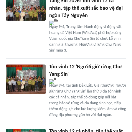
Yang Sin 2026: Tôn vinh 12 cá
nhân, tập thể xuất sắc bảo vệ đại
ngàn Tây Nguyên
Ngày 9/4, Trung tâm Hành động vì động vật
hoang dã Việt Nam (WildAct) phối hợp cùng
Vườn quốc gia Chư Yang Sin tổ chức Lễ vinh
danh giải thưởng 'Người giữ rừng Chư Yang
Sin' mùa 3.
Tôn vinh 12 'Người giữ rừng Chư
Yang Sin'
Ngày 9/4, tại tỉnh Đắk Lắk, Giải thưởng 'Người
giữ rừng Chư Yang Sin' lần thứ 3 đã tôn vinh
các cá nhân, tập thể có đóng góp nổi bật
trong bảo vệ rừng và đa dạng sinh học, tiếp
thêm động lực cho lực lượng kiểm lâm và cộng
đồng địa phương gắn bó với đại ngàn.
Tôn vinh 12 cá nhân, tập thể xuất