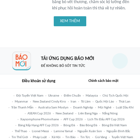
băng bó vết thương, chăm sóc kỹ lưỡng đến
khi phục hồi hoàn toàn thì thả về tự nhiên.
XEM THÊM
TẢI ỨNG DỤNG BÁO MỚI
ĐỂ KHÔNG BỎ SÓT TIN TỨC
Điều khoản sử dụng
Chính sách bảo mật
Đội Tuyển Việt Nam
Ukraine
Điểm Chuẩn
Malaysia
Chủ Tịch Quốc Hội
Myanmar
New Zealand Cindy Kiro
Iran
Tô Lâm
Quốc Hội Lào
Thái Lan
Trần Thanh Mẫn
Australia Sam Mostyn
Doanh Nghiệp
Mũi Nghê
Luật Dầu Khí
ASEAN Cup 2026
New Zealand
Liên Bang Nga
Nắng Nóng
Xaysomphone Phomvihane
AFF Cup 2026
Lịch Thi Đấu AFF Cup 2026
Bảng Xếp Hạng AFF Cup 2026
Bóng Đá
Báo Bóng Đá
Bóng Đá Việt Nam
Thể Thao
Lionel Messi
Lamine Yamal
Nguyễn Xuân Son
Nguyễn Đình Bắc
Tin Thế Giới
Pháp Luật
Xã Hội
Tin Bão
Tin Tức
Giá Vàng
Tuyển Việt Nam