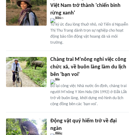
Việt Nam trở thành 'chiến binh
rừng xanh'
Từ ký ức đau lòng thuở nhỏ, nữ Tiến sĩ Nguyễn
Thị Thu Trang dành trọn sự nghiệp cho hoạt
động bảo tồn động vật hoang dã và môi
trường.
Chàng trai M'nông nghỉ việc công
chức xã, về buôn làng làm du lịch
bên 'bạn voi'
Bỏ lại công việc Nhà nước ổn định, chàng trai
người M'nông Y Xim Ndu (SN 1992) ở Đắk Lắk
trở về buôn làng, khởi dựng mô hình du lịch
cộng đồng bên các 'bạn voi'.
Động vật quý hiếm trở về đại
ngàn