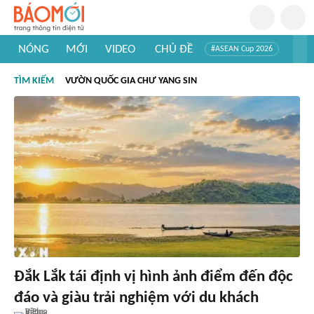
NÓNG
MỚI
VIDEO
CHỦ ĐỀ
#ASEAN Cup 2026
#Trí tuệ nhân tạo
#Mỹ - Iran
#Khám phá Việt Nam
TÌM KIẾM
VƯỜN QUỐC GIA CHƯ YANG SIN
#Khám phá thế giới
Đắk Lắk tái định vị hình ảnh điểm đến độc
đáo và giàu trải nghiệm với du khách