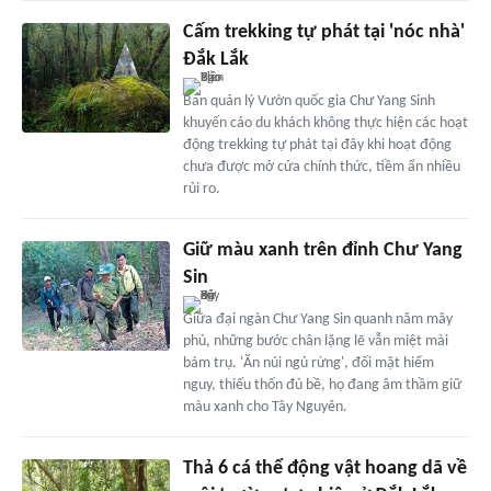
Cấm trekking tự phát tại 'nóc nhà'
Đắk Lắk
Ban quản lý Vườn quốc gia Chư Yang Sinh
khuyến cáo du khách không thực hiện các hoạt
động trekking tự phát tại đây khi hoạt động
chưa được mở cửa chính thức, tiềm ẩn nhiều
rủi ro.
Giữ màu xanh trên đỉnh Chư Yang
Sin
Giữa đại ngàn Chư Yang Sin quanh năm mây
phủ, những bước chân lặng lẽ vẫn miệt mài
bám trụ. 'Ăn núi ngủ rừng', đối mặt hiểm
nguy, thiếu thốn đủ bề, họ đang âm thầm giữ
màu xanh cho Tây Nguyên.
Thả 6 cá thể động vật hoang dã về