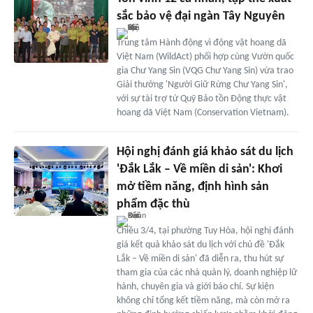
sắc bảo vệ đại ngàn Tây Nguyên
Trung tâm Hành động vì động vật hoang dã
Việt Nam (WildAct) phối hợp cùng Vườn quốc
gia Chư Yang Sin (VQG Chư Yang Sin) vừa trao
Giải thưởng 'Người Giữ Rừng Chư Yang Sin',
với sự tài trợ từ Quỹ Bảo tồn Động thực vật
hoang dã Việt Nam (Conservation Vietnam).
Hội nghị đánh giá khảo sát du lịch
'Đắk Lắk – Về miền di sản': Khơi
mở tiềm năng, định hình sản
phẩm đặc thù
Chiều 3/4, tại phường Tuy Hòa, hội nghị đánh
giá kết quả khảo sát du lịch với chủ đề 'Đắk
Lắk – Về miền di sản' đã diễn ra, thu hút sự
tham gia của các nhà quản lý, doanh nghiệp lữ
hành, chuyên gia và giới báo chí. Sự kiện
không chỉ tổng kết tiềm năng, mà còn mở ra