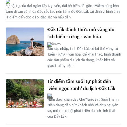
Sự hội tụ của đại ngàn Tây Nguyên, dải bờ biển dài gần 190km cùng kho
tàng di sản văn hóa đặc sắc tạo nền tảng để Đắk Lắk tái định vị hình ảnh
là điểm đến độc đáo, đặc sắc và hấp dẫn.
Đắk Lắk đánh thức mỏ vàng du
lịch biển - rừng - văn hóa
Bnews
Sau sáp nhập, tỉnh Đắk Lắk có lợi thế vàng từ
'biển - rừng - văn hóa' để khai thác, hình thành
các sản phẩm du lịch đa dạng, khác biệt và
giàu trải nghiệm.
Từ điểm tắm suối tự phát đến
'viên ngọc xanh' du lịch Đắk Lắk
Nằm dưới chân dãy Chư Yang Sin, Suối Thanh
Niên đang dần hút khách nhờ vẻ đẹp nguyên
sơ, mở ra cơ hội phát triển du lịch sinh thái
của Đắk Lắk.