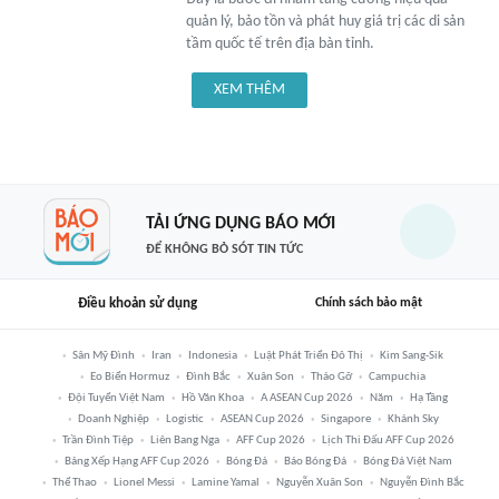
quản lý, bảo tồn và phát huy giá trị các di sản
tầm quốc tế trên địa bàn tỉnh.
XEM THÊM
TẢI ỨNG DỤNG BÁO MỚI
ĐỂ KHÔNG BỎ SÓT TIN TỨC
Điều khoản sử dụng
Chính sách bảo mật
Sân Mỹ Đình
Iran
Indonesia
Luật Phát Triển Đô Thị
Kim Sang-Sik
Eo Biển Hormuz
Đình Bắc
Xuân Son
Tháo Gỡ
Campuchia
Đội Tuyển Việt Nam
Hồ Văn Khoa
A ASEAN Cup 2026
Năm
Hạ Tầng
Doanh Nghiệp
Logistic
ASEAN Cup 2026
Singapore
Khánh Sky
Trần Đình Tiệp
Liên Bang Nga
AFF Cup 2026
Lịch Thi Đấu AFF Cup 2026
Bảng Xếp Hạng AFF Cup 2026
Bóng Đá
Báo Bóng Đá
Bóng Đá Việt Nam
Thể Thao
Lionel Messi
Lamine Yamal
Nguyễn Xuân Son
Nguyễn Đình Bắc