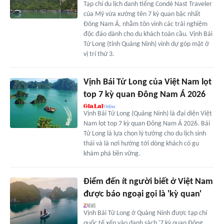
Tạp chí du lịch danh tiếng Condé Nast Traveler
của Mỹ vừa xướng tên 7 kỳ quan bậc nhất
Đông Nam Á, nhằm tôn vinh các trải nghiệm
độc đáo dành cho du khách toàn cầu. Vịnh Bái
Tử Long (tỉnh Quảng Ninh) vinh dự góp mặt ở
vị trí thứ 3.
Vịnh Bái Tử Long của Việt Nam lọt
top 7 kỳ quan Đông Nam Á 2026
Vịnh Bái Tử Long (Quảng Ninh) là đại diện Việt
Nam lọt top 7 kỳ quan Đông Nam Á 2026. Bái
Tử Long là lựa chọn lý tưởng cho du lịch sinh
thái và là nơi hướng tới dòng khách có gu
khám phá bền vững.
Điểm đến ít người biết ở Việt Nam
được báo ngoại gọi là 'kỳ quan'
Vịnh Bái Tử Long ở Quảng Ninh được tạp chí
quốc tế xếp vào danh sách '7 kỳ quan Đông