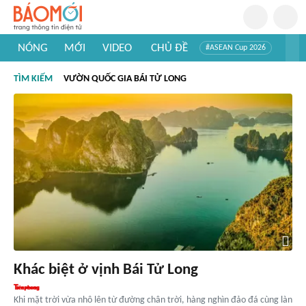
NÓNG
MỚI
VIDEO
CHỦ ĐỀ
#ASEAN Cup 2026
#Trí tuệ nhân tạo
#Mỹ - Iran
#Khám phá Việt Nam
TÌM KIẾM
VƯỜN QUỐC GIA BÁI TỬ LONG
#Khám phá thế giới
Khác biệt ở vịnh Bái Tử Long
Khi mặt trời vừa nhô lên từ đường chân trời, hàng nghìn đảo đá cùng làn