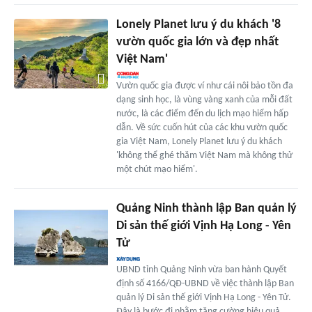
Lonely Planet lưu ý du khách '8
vườn quốc gia lớn và đẹp nhất
Việt Nam'
Vườn quốc gia được ví như cái nôi bảo tồn đa
dạng sinh học, là vùng vàng xanh của mỗi đất
nước, là các điểm đến du lịch mạo hiểm hấp
dẫn. Về sức cuốn hút của các khu vườn quốc
gia Việt Nam, Lonely Planet lưu ý du khách
'không thể ghé thăm Việt Nam mà không thử
một chút mạo hiểm'.
Quảng Ninh thành lập Ban quản lý
Di sản thế giới Vịnh Hạ Long - Yên
Tử
UBND tỉnh Quảng Ninh vừa ban hành Quyết
định số 4166/QĐ-UBND về việc thành lập Ban
quản lý Di sản thế giới Vịnh Hạ Long - Yên Tử.
Đây là bước đi nhằm tăng cường hiệu quả