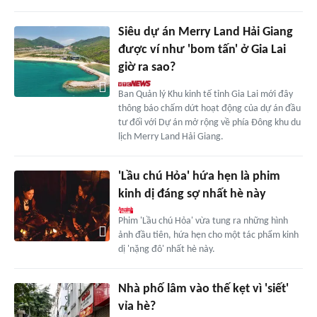
Siêu dự án Merry Land Hải Giang
được ví như 'bom tấn' ở Gia Lai
giờ ra sao?
Ban Quản lý Khu kinh tế tỉnh Gia Lai mới đây
thông báo chấm dứt hoạt động của dự án đầu
tư đối với Dự án mở rộng về phía Đông khu du
lịch Merry Land Hải Giang.
'Lầu chú Hỏa' hứa hẹn là phim
kinh dị đáng sợ nhất hè này
Phim 'Lầu chú Hỏa' vừa tung ra những hình
ảnh đầu tiên, hứa hẹn cho một tác phẩm kinh
dị 'nặng đô' nhất hè này.
Nhà phố lâm vào thế kẹt vì 'siết'
vỉa hè?