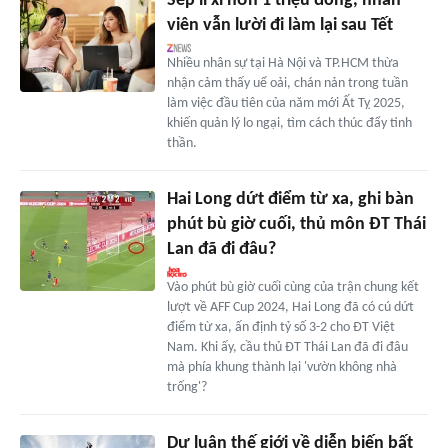
Sếp lì xì hơn 1 triệu đồng, nhân
viên vẫn lười đi làm lại sau Tết
Nhiều nhân sự tại Hà Nội và TP.HCM thừa
nhận cảm thấy uể oải, chán nản trong tuần
làm việc đầu tiên của năm mới Ất Tỵ 2025,
khiến quản lý lo ngại, tìm cách thúc đẩy tinh
thần.
Hai Long dứt điểm từ xa, ghi bàn
phút bù giờ cuối, thủ môn ĐT Thái
Lan đã đi đâu?
Vào phút bù giờ cuối cùng của trận chung kết
lượt về AFF Cup 2024, Hai Long đã có cú dứt
điểm từ xa, ấn định tỷ số 3-2 cho ĐT Việt
Nam. Khi ấy, cầu thủ ĐT Thái Lan đã đi đâu
mà phía khung thành lại 'vườn không nhà
trống'?
Dư luận thế giới về diễn biến bất