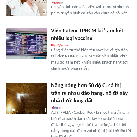
Chuyện tình cảm của Việt Anh được ví như bộ
phim truyền hình dài tập vẫn chưa có hồi kết.
Viện Pateur TPHCM lại 'tạm hết'
nhiều loại vaccine
Bảng điện tử thể hiện tên vaccine và giá tiền
tại Viện Pasteur TPHCM xuất hiện nhiều chữ
màu đỏ 'tạm hết' khiến nhiều khách hàng tới
chích ngừa phải ra về …
Nắng nóng hơn 50 độ C, cả thị
trấn rủ nhau đào hang, nổ đá xây
nhà dưới lòng đất
AUSTRALIA - Coober Pedy là một thị trấn kỳ lạ,
bởi 95% người dân nơi đây sống dưới lòng
đất. Nhờ vậy, họ có thể tránh được thời tiết
nắng nóng cực đoan với nhiệt độ có thể lên tới