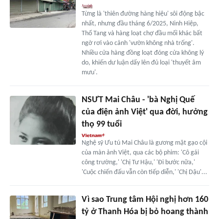
Từng là 'thiên đường hàng hiệu' sôi động bậc
nhất, nhưng đầu tháng 6/2025, Ninh Hiệp,
Thổ Tang và hàng loạt chợ đầu mối khác bất
ngờ rơi vào cảnh 'vườn không nhà trống'.
Nhiều cửa hàng đồng loạt đóng cửa không lý
do, khiến dư luận dấy lên đủ loại 'thuyết âm
mưu'.
NSƯT Mai Châu - 'bà Nghị Quế
của điện ảnh Việt' qua đời, hưởng
thọ 99 tuổi
Nghệ sỹ Ưu tú Mai Châu là gương mặt gạo cội
của màn ảnh Việt, qua các bộ phim: 'Cô gái
công trường,' 'Chị Tư Hậu,' 'Đi bước nữa,'
'Cuộc chiến đấu vẫn còn tiếp diễn,' 'Chị Dậu'...
Vì sao Trung tâm Hội nghị hơn 160
tỷ ở Thanh Hóa bị bỏ hoang thành