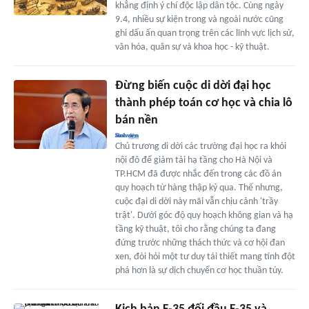
khẳng định ý chí độc lập dân tộc. Cùng ngày
9.4, nhiều sự kiện trong và ngoài nước cũng
ghi dấu ấn quan trọng trên các lĩnh vực lịch sử,
văn hóa, quân sự và khoa học - kỹ thuật.
Đừng biến cuộc di dời đại học
thành phép toán cơ học và chia lô
bán nền
Chủ trương di dời các trường đại học ra khỏi
nội đô để giảm tải hạ tầng cho Hà Nội và
TP.HCM đã được nhắc đến trong các đồ án
quy hoạch từ hàng thập kỷ qua. Thế nhưng,
cuộc đại di dời này mãi vẫn chịu cảnh 'trầy
trật'. Dưới góc độ quy hoạch không gian và hạ
tầng kỹ thuật, tôi cho rằng chúng ta đang
đứng trước những thách thức và cơ hội đan
xen, đòi hỏi một tư duy tái thiết mang tính đột
phá hơn là sự dịch chuyển cơ học thuần túy.