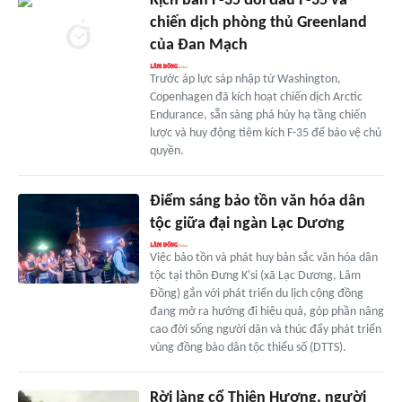
Kịch bản F-35 đối đầu F-35 và
chiến dịch phòng thủ Greenland
của Đan Mạch
Trước áp lực sáp nhập từ Washington,
Copenhagen đã kích hoạt chiến dịch Arctic
Endurance, sẵn sàng phá hủy hạ tầng chiến
lược và huy động tiêm kích F-35 để bảo vệ chủ
quyền.
Ðiểm sáng bảo tồn văn hóa dân
tộc giữa đại ngàn Lạc Dương
Việc bảo tồn và phát huy bản sắc văn hóa dân
tộc tại thôn Đưng K'si (xã Lạc Dương, Lâm
Đồng) gắn với phát triển du lịch cộng đồng
đang mở ra hướng đi hiệu quả, góp phần nâng
cao đời sống người dân và thúc đẩy phát triển
vùng đồng bào dân tộc thiểu số (DTTS).
Rời làng cổ Thiên Hương, người