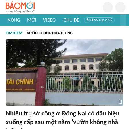
NÓNG
MỚI
VIDEO
CHỦ ĐỀ
#ASEAN Cup 2026
#Trí tuệ nhân tạo
#Mỹ - Iran
#Khám phá Việt Nam
TÌM KIẾM
VƯỜN KHÔNG NHÀ TRỐNG
#Khám phá thế giới
Nhiều trụ sở công ở Đồng Nai có dấu hiệu
xuống cấp sau một năm 'vườn không nhà