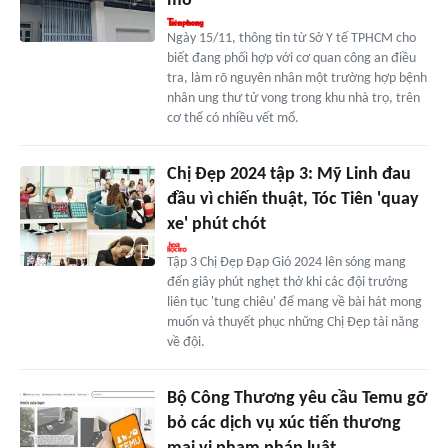
mổ
Ngày 15/11, thông tin từ Sở Y tế TPHCM cho
biết đang phối hợp với cơ quan công an điều
tra, làm rõ nguyên nhân một trường hợp bệnh
nhân ung thư tử vong trong khu nhà trọ, trên
cơ thể có nhiều vết mổ.
Chị Đẹp 2024 tập 3: Mỹ Linh đau
đầu vì chiến thuật, Tóc Tiên 'quay
xe' phút chót
Tập 3 Chị Đẹp Đạp Gió 2024 lên sóng mang
đến giây phút nghẹt thở khi các đội trưởng
liên tục 'tung chiêu' để mang về bài hát mong
muốn và thuyết phục những Chị Đẹp tài năng
về đội.
Bộ Công Thương yêu cầu Temu gỡ
bỏ các dịch vụ xúc tiến thương