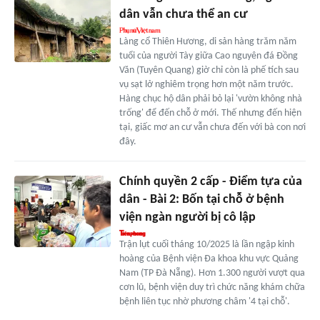
dân vẫn chưa thể an cư
Làng cổ Thiên Hương, di sản hàng trăm năm
tuổi của người Tày giữa Cao nguyên đá Đồng
Văn (Tuyên Quang) giờ chỉ còn là phế tích sau
vụ sạt lở nghiêm trọng hơn một năm trước.
Hàng chục hộ dân phải bỏ lại 'vườn không nhà
trống' để đến chỗ ở mới. Thế nhưng đến hiện
tại, giấc mơ an cư vẫn chưa đến với bà con nơi
đây.
Chính quyền 2 cấp - Điểm tựa của
dân - Bài 2: Bốn tại chỗ ở bệnh
viện ngàn người bị cô lập
Trận lụt cuối tháng 10/2025 là lần ngập kinh
hoàng của Bệnh viện Đa khoa khu vực Quảng
Nam (TP Đà Nẵng). Hơn 1.300 người vượt qua
cơn lũ, bệnh viện duy trì chức năng khám chữa
bệnh liên tục nhờ phương châm '4 tại chỗ'.