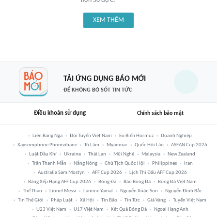
hơn 50 độ C.
XEM THÊM
TẢI ỨNG DỤNG BÁO MỚI
ĐỂ KHÔNG BỎ SÓT TIN TỨC
Điều khoản sử dụng
Chính sách bảo mật
Liên Bang Nga
Đội Tuyển Việt Nam
Eo Biển Hormuz
Doanh Nghiệp
Xaysomphone Phomvihane
Tô Lâm
Myanmar
Quốc Hội Lào
ASEAN Cup 2026
Luật Dầu Khí
Ukraine
Thái Lan
Mũi Nghê
Malaysia
New Zealand
Trần Thanh Mẫn
Nắng Nóng
Chủ Tịch Quốc Hội
Philippines
Iran
Australia Sam Mostyn
AFF Cup 2026
Lịch Thi Đấu AFF Cup 2026
Bảng Xếp Hạng AFF Cup 2026
Bóng Đá
Báo Bóng Đá
Bóng Đá Việt Nam
Thể Thao
Lionel Messi
Lamine Yamal
Nguyễn Xuân Son
Nguyễn Đình Bắc
Tin Thế Giới
Pháp Luật
Xã Hội
Tin Bão
Tin Tức
Giá Vàng
Tuyển Việt Nam
U23 Việt Nam
U17 Việt Nam
Kết Quả Bóng Đá
Ngoại Hạng Anh