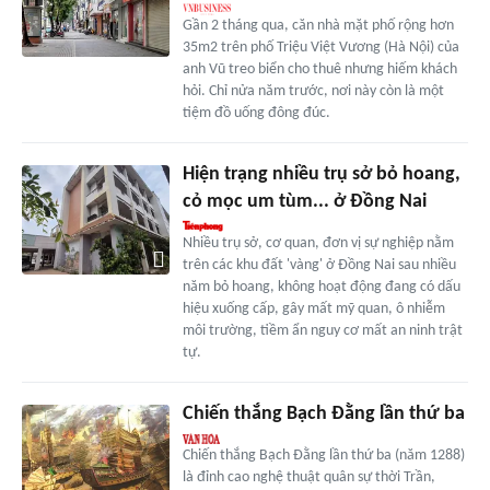
Gần 2 tháng qua, căn nhà mặt phố rộng hơn
35m2 trên phố Triệu Việt Vương (Hà Nội) của
anh Vũ treo biển cho thuê nhưng hiếm khách
hỏi. Chỉ nửa năm trước, nơi này còn là một
tiệm đồ uống đông đúc.
Hiện trạng nhiều trụ sở bỏ hoang,
cỏ mọc um tùm... ở Đồng Nai
Nhiều trụ sở, cơ quan, đơn vị sự nghiệp nằm
trên các khu đất 'vàng' ở Đồng Nai sau nhiều
năm bỏ hoang, không hoạt động đang có dấu
hiệu xuống cấp, gây mất mỹ quan, ô nhiễm
môi trường, tiềm ẩn nguy cơ mất an ninh trật
tự.
Chiến thắng Bạch Đằng lần thứ ba
Chiến thắng Bạch Đằng lần thứ ba (năm 1288)
là đỉnh cao nghệ thuật quân sự thời Trần,