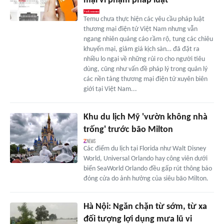
mại vi phạm pháp luật
Temu chưa thực hiện các yêu cầu pháp luật
thương mại điện tử Việt Nam nhưng vẫn
ngang nhiên quảng cáo rầm rộ, tung các chiêu
khuyến mại, giảm giá kịch sàn… đã đặt ra
nhiều lo ngại về những rủi ro cho người tiêu
dùng, cũng như vấn đề pháp lý trong quản lý
các nền tảng thương mại điện tử xuyên biên
giới tại Việt Nam...
Khu du lịch Mỹ 'vườn không nhà
trống' trước bão Milton
Các điểm du lịch tại Florida như Walt Disney
World, Universal Orlando hay công viên dưới
biển SeaWorld Orlando đều gấp rút thông báo
đóng cửa do ảnh hưởng của siêu bão Milton.
Hà Nội: Ngăn chặn từ sớm, từ xa
đối tượng lợi dụng mưa lũ vi