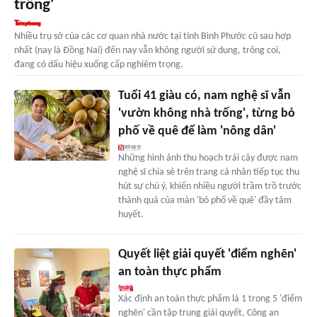
trống'
Nhiều trụ sở của các cơ quan nhà nước tại tỉnh Bình Phước cũ sau hợp
nhất (nay là Đồng Nai) đến nay vẫn không người sử dụng, trông coi,
đang có dấu hiệu xuống cấp nghiêm trọng.
Tuổi 41 giàu có, nam nghệ sĩ vẫn
'vườn không nhà trống', từng bỏ
phố về quê để làm 'nông dân'
Những hình ảnh thu hoạch trái cây được nam
nghệ sĩ chia sẻ trên trang cá nhân tiếp tục thu
hút sự chú ý, khiến nhiều người trầm trồ trước
thành quả của màn 'bỏ phố về quê' đầy tâm
huyết.
Quyết liệt giải quyết 'điểm nghẽn'
an toàn thực phẩm
Xác định an toàn thực phẩm là 1 trong 5 'điểm
nghẽn' cần tập trung giải quyết, Công an