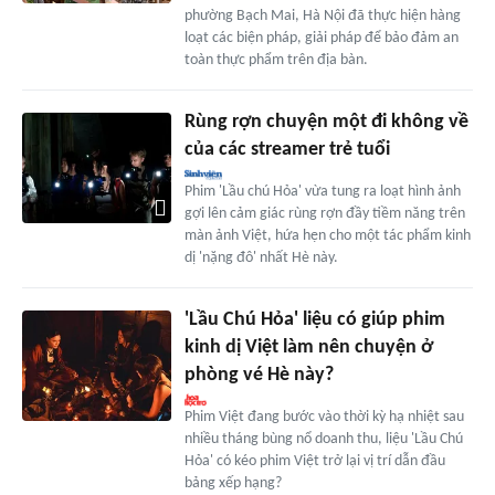
phường Bạch Mai, Hà Nội đã thực hiện hàng
loạt các biện pháp, giải pháp để bảo đảm an
toàn thực phẩm trên địa bàn.
Rùng rợn chuyện một đi không về
của các streamer trẻ tuổi
Phim 'Lầu chú Hỏa' vừa tung ra loạt hình ảnh
gợi lên cảm giác rùng rợn đầy tiềm năng trên
màn ảnh Việt, hứa hẹn cho một tác phẩm kinh
dị 'nặng đô' nhất Hè này.
'Lầu Chú Hỏa' liệu có giúp phim
kinh dị Việt làm nên chuyện ở
phòng vé Hè này?
Phim Việt đang bước vào thời kỳ hạ nhiệt sau
nhiều tháng bùng nổ doanh thu, liệu 'Lầu Chú
Hỏa' có kéo phim Việt trở lại vị trí dẫn đầu
bảng xếp hạng?