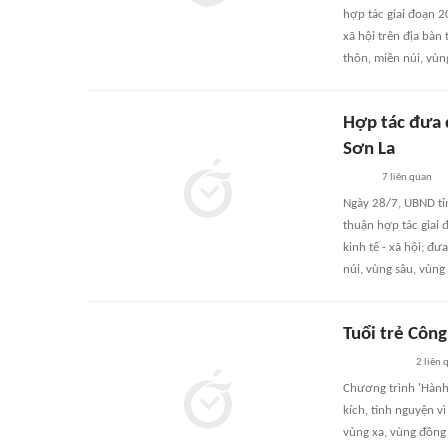
hợp tác giai đoạn 2
xã hội trên địa bàn 
thôn, miền núi, vùn
Hợp tác đưa c
Sơn La
7
liên quan
Ngày 28/7, UBND tỉn
thuận hợp tác giai 
kinh tế - xã hội; đư
núi, vùng sâu, vùng 
Tuổi trẻ Côn
2
liên 
Chương trình 'Hành
kích, tình nguyện 
vùng xa, vùng đồng