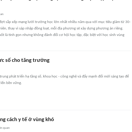
uan
ợt sắp xếp mạng lưới trường học lớn nhất nhiều năm qua với mục tiêu giảm từ 30-
iên, thay vì sáp nhập đồng loạt, mỗi địa phương sẽ xây dựng phương án riêng.
t là tinh gọn nhưng không đánh đổi cơ hội học tập, đặc biệt với học sinh vùng
ực số cho tăng trưởng
rung phát triển hạ tầng số, khoa học - công nghệ và đẩy mạnh đổi mới sáng tạo để
riển bền vững.
ng cách y tế ở vùng khó
ên quan