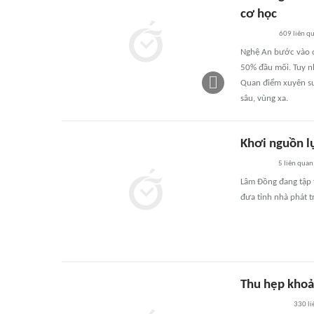
cơ học
609
liên q
Nghệ An bước vào đ
50% đầu mối. Tuy nh
Quan điểm xuyên suố
sâu, vùng xa.
Khơi nguồn l
5
liên quan
Lâm Đồng đang tập t
đưa tỉnh nhà phát t
Thu hẹp khoả
330
li