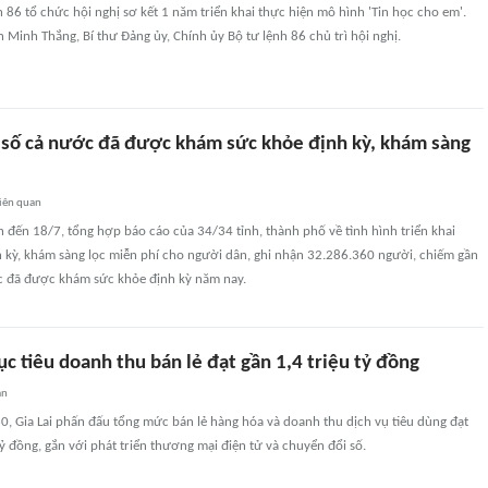
h 86 tổ chức hội nghị sơ kết 1 năm triển khai thực hiện mô hình 'Tin học cho em'.
Minh Thắng, Bí thư Đảng ủy, Chính ủy Bộ tư lệnh 86 chủ trì hội nghị.
số cả nước đã được khám sức khỏe định kỳ, khám sàng
iên quan
ính đến 18/7, tổng hợp báo cáo của 34/34 tỉnh, thành phố về tình hình triển khai
 kỳ, khám sàng lọc miễn phí cho người dân, ghi nhận 32.286.360 người, chiếm gần
 đã được khám sức khỏe định kỳ năm nay.
ục tiêu doanh thu bán lẻ đạt gần 1,4 triệu tỷ đồng
an
, Gia Lai phấn đấu tổng mức bán lẻ hàng hóa và doanh thu dịch vụ tiêu dùng đạt
 đồng, gắn với phát triển thương mại điện tử và chuyển đổi số.