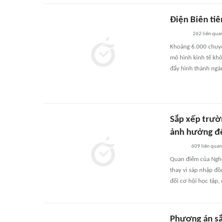
Điện Biên ti
262
liên qua
Khoảng 6.000 chuyế
mô hình kinh tế khô
đẩy hình thành ngàn
Sắp xếp trườ
ảnh hưởng đế
609
liên quan
Quan điểm của Nghệ
thay vì sáp nhập đ
đổi cơ hội học tập, 
Phương án sắ