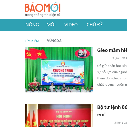
NÓNG
MỚI
VIDEO
CHỦ ĐỀ
TÌM KIẾM
VÙNG XA
Gieo mầm hiế
7 giờ
98
Để giữ chân học sin
sự nỗ lực của ngành
thêm động lực cho 
chất lượng nguồn n
Bộ tư lệnh 86
em'
3
liên qu