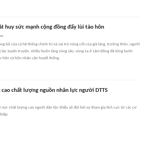
t huy sức mạnh cộng đồng đẩy lùi tảo hôn
uan
g bộ của cả hệ thống chính trị và vai trò nòng cốt của già làng, trưởng thôn, người
g tác tuyên truyền, nhiều buôn làng vùng sâu, vùng xa ở Lâm Đồng đã từng bước
tảo hôn và hôn nhân cận huyết thống.
 cao chất lượng nguồn nhân lực người DTTS
 lực chất lượng cao người dân tộc thiểu số đòi hỏi sự tham gia tích cực từ các cơ
hiệp.