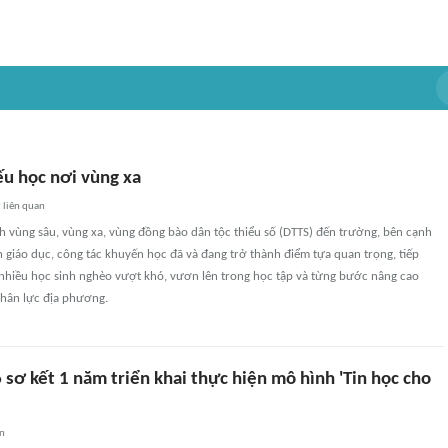
u học nơi vùng xa
9
liên quan
h vùng sâu, vùng xa, vùng đồng bào dân tộc thiểu số (DTTS) đến trường, bên cạnh
 giáo dục, công tác khuyến học đã và đang trở thành điểm tựa quan trọng, tiếp
nhiều học sinh nghèo vượt khó, vươn lên trong học tập và từng bước nâng cao
hân lực địa phương.
 sơ kết 1 năm triển khai thực hiện mô hình 'Tin học cho
an