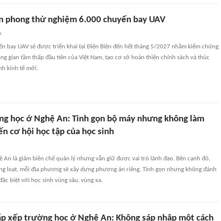
ên phong thử nghiệm 6.000 chuyến bay UAV
n
n bay UAV sẽ được triển khai tại Điện Biên đến hết tháng 5/2027 nhằm kiểm chứng
ng gian tầm thấp đầu tiên của Việt Nam, tạo cơ sở hoàn thiện chính sách và thúc
h kinh tế mới.
ng học ở Nghệ An: Tinh gọn bộ máy nhưng không làm
n cơ hội học tập của học sinh
 An là giảm biên chế quản lý nhưng vẫn giữ được vai trò lãnh đạo. Bên cạnh đó,
ồng loạt, mỗi địa phương sẽ xây dựng phương án riêng. Tinh gọn nhưng không đánh
đặc biệt với học sinh vùng sâu, vùng xa.
p xếp trường học ở Nghệ An: Không sáp nhập một cách