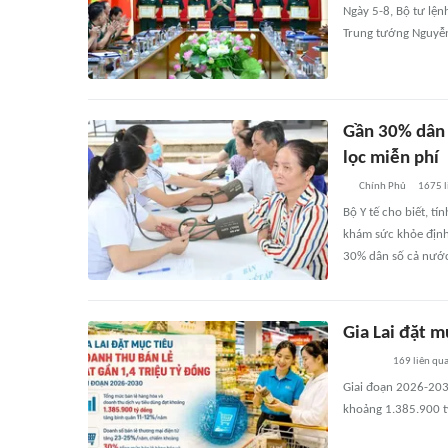
Ngày 5-8, Bộ tư lện
Trung tướng Nguyễn 
Gần 30% dân 
lọc miễn phí
Chính Phủ
1675
l
Bộ Y tế cho biết, t
khám sức khỏe định
30% dân số cả nước
Gia Lai đặt m
169
liên qu
Giai đoạn 2026-2030
khoảng 1.385.900 tỷ