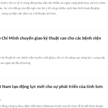
 lưới y tế cơ sở ở vùng đồng bào dân tộc thiểu số ngày càng phát huy vai trò chăm
u. Sự chủ động của đội ngũ cán bộ y tế cùng nhiều cách làm linh hoạt đã giúp
 vùng xa tiếp cận dịch vụ y tế thuận lợi hơn.
 Chí Minh chuyển giao kỹ thuật cao cho các bệnh viện
 kỹ thuật từ các bệnh viện tuyến cuối giúp y tế cơ sở nâng cao năng lực, cung cấp
cao ngay tại địa phương.
t Nam tạo động lực mới cho sự phát triển của tỉnh Sơn
an
 Tổng công ty Bưu điện Việt Nam (Vietnam Post) vừa tổ chức lễ ký kết thỏa thuận