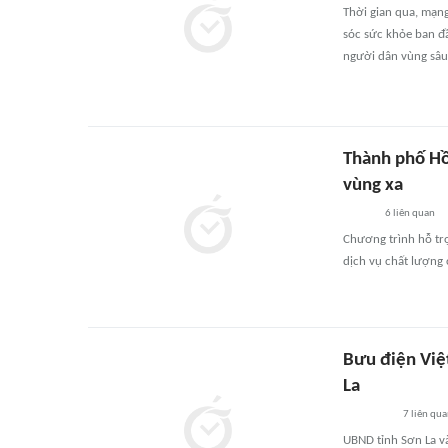
Thời gian qua, mạng
sóc sức khỏe ban đầ
người dân vùng sâu,
Thành phố Hồ
vùng xa
6
liên quan
Chương trình hỗ trợ
dịch vụ chất lượng 
Bưu điện Việ
La
7
liên qu
UBND tỉnh Sơn La và