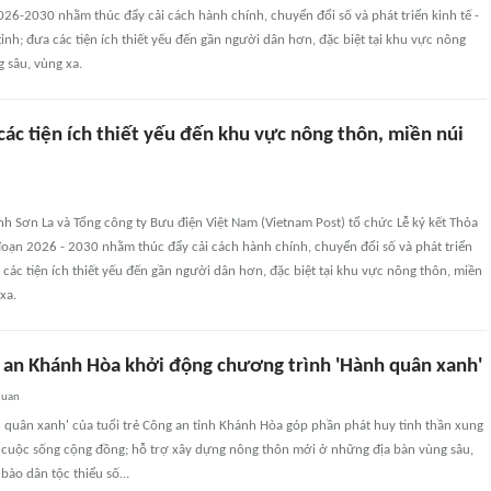
026-2030 nhằm thúc đẩy cải cách hành chính, chuyển đổi số và phát triển kinh tế -
tỉnh; đưa các tiện ích thiết yếu đến gần người dân hơn, đặc biệt tại khu vực nông
g sâu, vùng xa.
ác tiện ích thiết yếu đến khu vực nông thôn, miền núi
h Sơn La và Tổng công ty Bưu điện Việt Nam (Vietnam Post) tổ chức Lễ ký kết Thỏa
đoạn 2026 - 2030 nhằm thúc đẩy cải cách hành chính, chuyển đổi số và phát triển
a các tiện ích thiết yếu đến gần người dân hơn, đặc biệt tại khu vực nông thôn, miền
xa.
g an Khánh Hòa khởi động chương trình 'Hành quân xanh'
quan
 quân xanh' của tuổi trẻ Công an tỉnh Khánh Hòa góp phần phát huy tinh thần xung
vì cuộc sống cộng đồng; hỗ trợ xây dựng nông thôn mới ở những địa bàn vùng sâu,
 bào dân tộc thiểu số…