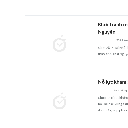
Khởi tranh mô
Nguyên
934
liên
Sáng 28-7, tại Nhà 
thao tỉnh Thái Nguy
Nỗ lực khám 
1675
liên q
Chương trình khám 
bộ. Tại các vùng sâ
dân hơn, góp phần p