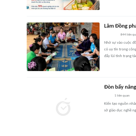
Lâm Đồng phá
844
liên q
Nhờ sự vào cuộc đồn
có uy tín trong côn
đẩy lùi tình trạng 
Đòn bẩy nâng
1
liên quan
Kiến tạo nguồn nhân
sở giáo dục nghề ng