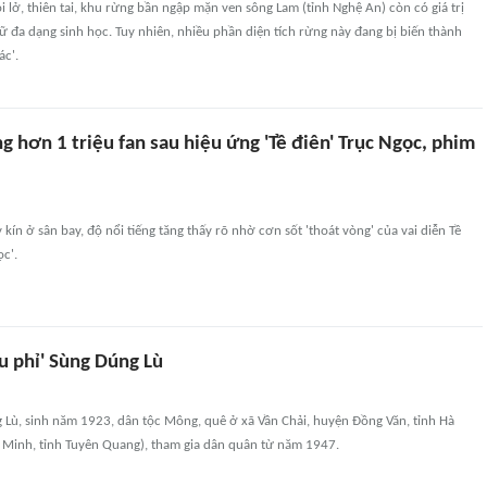
 lở, thiên tai, khu rừng bần ngập mặn ven sông Lam (tỉnh Nghệ An) còn có giá trị
giữ đa dạng sinh học. Tuy nhiên, nhiều phần diện tích rừng này đang bị biến thành
ác'.
g hơn 1 triệu fan sau hiệu ứng 'Tề điên' Trục Ngọc, phim
 kín ở sân bay, độ nổi tiếng tăng thấy rõ nhờ cơn sốt 'thoát vòng' của vai diễn Tề
c'.
u phỉ' Sùng Dúng Lù
 Lù, sinh năm 1923, dân tộc Mông, quê ở xã Vần Chải, huyện Đồng Văn, tỉnh Hà
n Minh, tỉnh Tuyên Quang), tham gia dân quân từ năm 1947.