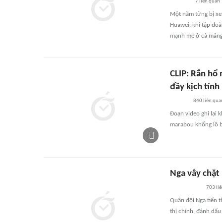
7
liên quan
Một năm từng bị xe
Huawei, khi tập đo
mạnh mẽ ở cả mảng 
CLIP: Rắn hổ 
đầy kịch tính
840
liên qua
Đoạn video ghi lại 
marabou khổng lồ b
Nga vây chặt 
703
li
Quân đội Nga tiến t
thị chính, đánh dấu