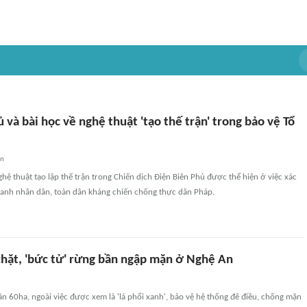
 và bài học về nghệ thuật 'tạo thế trận' trong bảo vệ Tổ
an
ghệ thuật tạo lập thế trận trong Chiến dịch Điện Biên Phủ được thể hiện ở việc xác
tranh nhân dân, toàn dân kháng chiến chống thực dân Pháp.
 chặt, 'bức tử' rừng bần ngập mặn ở Nghệ An
gần 60ha, ngoài việc được xem là 'lá phổi xanh', bảo vệ hệ thống đê điều, chống mặn