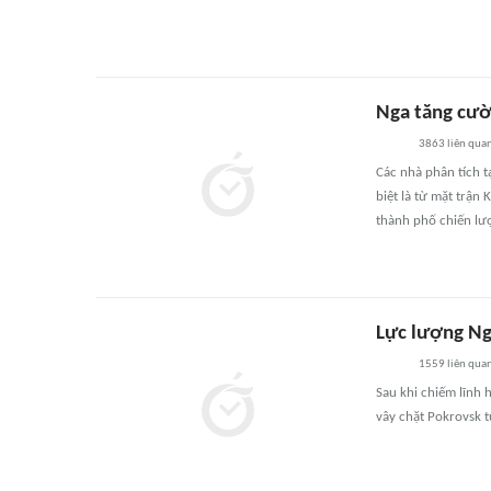
Nga tăng cườ
3863
liên qua
Các nhà phân tích tạ
biệt là từ mặt trậ
thành phố chiến lư
Lực lượng Ng
1559
liên qua
Sau khi chiếm lĩnh 
vây chặt Pokrovsk 