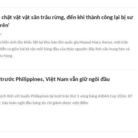
u chật vật vật săn trâu rừng, đến khi thành công lại bị sư
rên'
n
hiến sinh tồn khốc liệt tại Khu bảo tồn quốc gia Maasai Mara, Kenya, một trận
diễn ra giữa hai kẻ săn mồi hàng đầu của thảo nguyên: Bầy linh cẩu hung hãn và
êu hùng.
 trước Philippines, Việt Nam vẫn giữ ngôi đầu
kịch tính với tuyển Philippines tại lượt trận thứ 3 vòng bảng ASEAN Cup 2024, ĐT
ắc bảo toàn ngôi đầu bảng dù chỉ giành được một điểm.