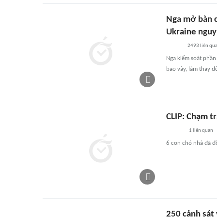
Nga mở bàn c
Ukraine nguy 
2493
liên qu
Nga kiểm soát phần
bao vây, làm thay đ
CLIP: Chạm tr
1
liên quan
6 con chó nhà đã đồ
250 cảnh sát 