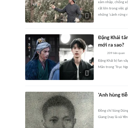
xâm nhập, chống xói
rất lớn trong việc 
những 'cánh rừng r
Đặng Khải tăn
mới ra sao?
209
liên quan
Đặng Khải bị fan vây
Mân trong 'Trục Ngọ
'Anh hùng tiễ
Đồng chí Sùng Dúng
Giang (nay là xã Yê