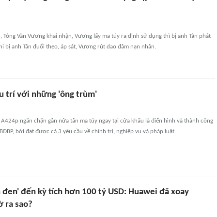
, Tòng Văn Vương khai nhận, Vương lấy ma túy ra định sử dụng thì bị anh Tân phát
hi bị anh Tân đuổi theo, áp sát, Vương rút dao đâm nạn nhân.
u trí với những 'ông trùm'
 A424p ngăn chặn gần nửa tấn ma túy ngay tại cửa khẩu là điển hình và thành công
BĐBP, bởi đạt được cả 3 yêu cầu về chính trị, nghiệp vụ và pháp luật.
h đen' đến kỳ tích hơn 100 tỷ USD: Huawei đã xoay
ờ ra sao?