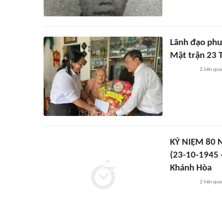
Lãnh đạo phư
Mặt trận 23 
2
liên qu
KỶ NIỆM 80
(23-10-1945 -
Khánh Hòa
2
liên qu