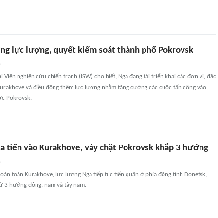
ng lực lượng, quyết kiểm soát thành phố Pokrovsk
n
i Viện nghiên cứu chiến tranh (ISW) cho biết, Nga đang tái triển khai các đơn vị, đặc
n Kurakhove và điều động thêm lực lượng nhằm tăng cường các cuộc tấn công vào
ợc Pokrovsk.
a tiến vào Kurakhove, vây chặt Pokrovsk khắp 3 hướng
n
hoàn toàn Kurakhove, lực lượng Nga tiếp tục tiến quân ở phía đông tỉnh Donetsk,
từ 3 hướng đông, nam và tây nam.