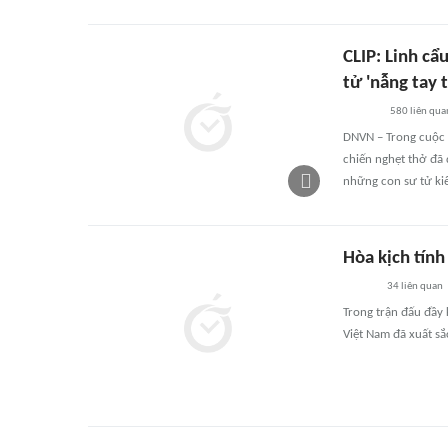
CLIP: Linh cẩ
tử 'nẫng tay t
580
liên qua
DNVN – Trong cuộc c
chiến nghẹt thở đã 
những con sư tử ki
Hòa kịch tính
34
liên quan
Trong trận đấu đầy 
Việt Nam đã xuất s