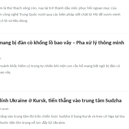
m là thử thách sống còn, nay lại trở thành dấu mốc phục hồi ngoạn mục của
àn công nghệ Trung Quốc vượt qua các biện pháp siết chặt từ Mỹ để vươn mình
ô tô và tiêu dùng.
mang bị đàn cò khổng lồ bao vây – Pha xử lý thông minh
n
khoảnh khắc hiếm có trong tự nhiên khi một con rắn hổ mang bất ngờ bị đàn cò
ao vây.
lính Ukraine ở Kursk, tiến thẳng vào trung tâm Sudzha
ên quan
hẳng vào trung tâm thị trấn chiến lược Sudzha ở bang Kursk và treo cờ Nga tại tòa
 bước tiến lớn trong nỗ lực đẩy lùi Ukraine.