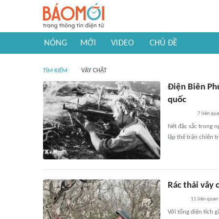
NÓNG
MỚI
VIDEO
CHỦ ĐỀ
TÌM KIẾM
VÂY CHẶT
Điện Biên Phủ
quốc
7
liên qu
Nét đặc sắc trong n
lập thế trận chiến 
Rác thải vây
11
liên quan
Với tổng diện tích 