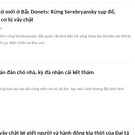
ờ mới ở Bắc Donets: Rừng Serebryansky sụp đổ,
cơ bị vây chặt
an
 lớn rừng Serebryansky, đẩy quân Ukraine bên bờ sông Seversky Donets vào thế bị
ổi cục diện chiến sự khu vực.
án đàn chó nhà, kỳ đà nhận cái kết thảm
ng loạt lao vào tấn công một con kỳ đà lớn, tạo nên cảnh tượng đầy kịch tính.
vây chặt kẻ giết người và hành động kịp thời của Đại tá