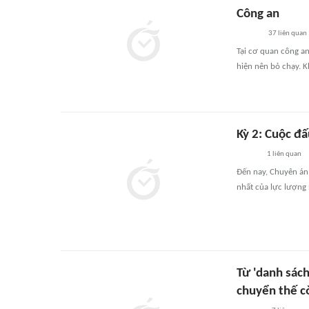
Công an
37
liên quan
Tại cơ quan công an
hiện nên bỏ chạy. K
Kỳ 2: Cuộc đấ
1
liên quan
Đến nay, Chuyên án
nhất của lực lượng 
Từ 'danh sác
chuyển thế c