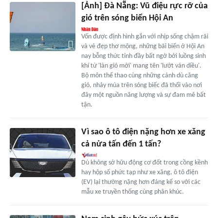
[Ảnh] Đà Nẵng: Vũ điệu rực rỡ của
gió trên sóng biển Hội An
Vốn được định hình gắn với nhịp sống chậm rãi
và vẻ đẹp thơ mộng, những bãi biển ở Hội An
nay bỗng thức tỉnh đầy bất ngờ bởi luồng sinh
khí từ 'làn gió mới' mang tên 'lướt ván diều'.
Bộ môn thể thao cùng những cánh dù căng
gió, nhảy múa trên sóng biếc đã thổi vào nơi
đây một nguồn năng lượng và sự đam mê bất
tận.
Vì sao ô tô điện nặng hơn xe xăng
cả nửa tấn đến 1 tấn?
Dù không sở hữu động cơ đốt trong cồng kềnh
hay hộp số phức tạp như xe xăng, ô tô điện
(EV) lại thường nặng hơn đáng kể so với các
mẫu xe truyền thống cùng phân khúc.