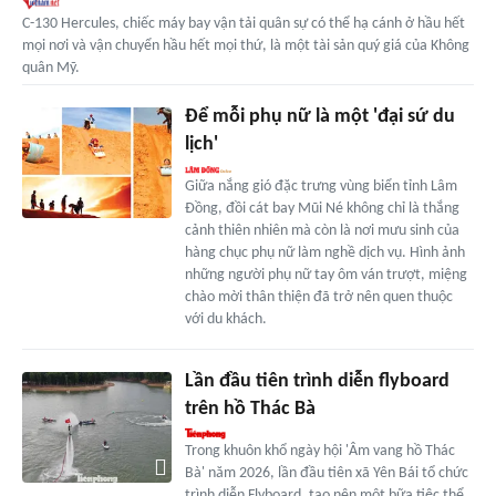
C-130 Hercules, chiếc máy bay vận tải quân sự có thể hạ cánh ở hầu hết
mọi nơi và vận chuyển hầu hết mọi thứ, là một tài sản quý giá của Không
quân Mỹ.
Ðể mỗi phụ nữ là một 'đại sứ du
lịch'
Giữa nắng gió đặc trưng vùng biển tỉnh Lâm
Đồng, đồi cát bay Mũi Né không chỉ là thắng
cảnh thiên nhiên mà còn là nơi mưu sinh của
hàng chục phụ nữ làm nghề dịch vụ. Hình ảnh
những người phụ nữ tay ôm ván trượt, miệng
chào mời thân thiện đã trở nên quen thuộc
với du khách.
Lần đầu tiên trình diễn flyboard
trên hồ Thác Bà
Trong khuôn khổ ngày hội 'Âm vang hồ Thác
Bà' năm 2026, lần đầu tiên xã Yên Bái tổ chức
trình diễn Flyboard, tạo nên một bữa tiệc thể