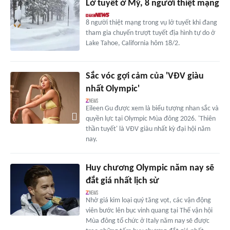
Lở tuyết ở Mỹ, 8 người thiệt mạng
8 người thiệt mạng trong vụ lở tuyết khi đang
tham gia chuyến trượt tuyết địa hình tự do ở
Lake Tahoe, California hôm 18/2.
Sắc vóc gợi cảm của 'VĐV giàu
nhất Olympic'
Eileen Gu được xem là biểu tượng nhan sắc và
quyền lực tại Olympic Mùa đông 2026. 'Thiên
thần tuyết' là VĐV giàu nhất kỳ đại hội năm
nay.
Huy chương Olympic năm nay sẽ
đắt giá nhất lịch sử
Nhờ giá kim loại quý tăng vọt, các vận động
viên bước lên bục vinh quang tại Thế vận hội
Mùa đông tổ chức ở Italy năm nay sẽ được