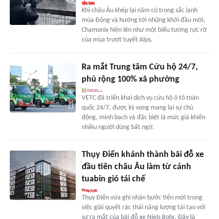
Khi châu Âu khép lại năm cũ trong sắc lạnh
mùa Đông và hướng tới những khởi đầu mới,
Chamonix hiện lên như một biểu tượng rực rỡ
của mùa trượt tuyết Alps.
Ra mắt Trung tâm Cứu hộ 24/7,
phủ rộng 100% xã phường
VETC đã triển khai dịch vụ cứu hộ ô tô toàn
quốc 24/7, được kỳ vọng mang lại sự chủ
động, minh bạch và đặc biệt là mức giá khiến
nhiều người dùng bất ngờ.
Thụy Điển khánh thành bãi đỗ xe
đầu tiên châu Âu làm từ cánh
tuabin gió tái chế
Thụy Điển vừa ghi nhận bước tiến mới trong
việc giải quyết rác thải năng lượng tái tạo với
sự ra mắt của bãi đỗ xe Niels Bohr. Đây là