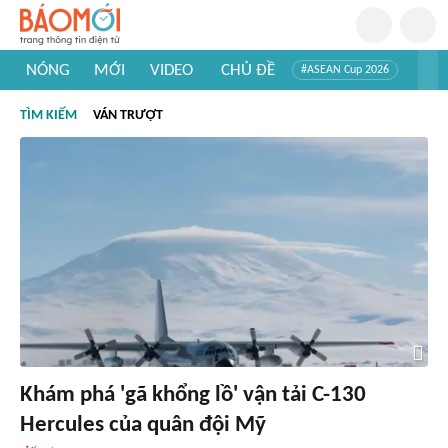
NÓNG
MỚI
VIDEO
CHỦ ĐỀ
#ASEAN Cup 2026
#Trí tuệ nhân tạo
#Mỹ - Iran
#Khám phá Việt Nam
TÌM KIẾM
VÁN TRƯỢT
#Khám phá thế giới
Khám phá 'gã khổng lồ' vận tải C-130
Hercules của quân đội Mỹ