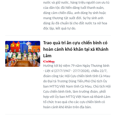
nước và giữ nước, hàng triệu người con ưu tú
của dân tộc đã hiến dâng tuổi thanh xuân,
dũng cảm chiến đấu, anh dũng hy sinh hoặc
mang thương tật suốt đời. Sự hy sinh anh
dũng ấy đã chuẩn bị cho đất nước ta nở hoa
độc lập, kết quả tự do.
Trao quà tri ân cựu chiến binh có
hoàn cảnh khó khăn tại xã Khánh
Lâm
Hướng tới kỷ niệm 79 năm Ngày Thương binh
- Liệt sĩ (27/7/1947 - 27/7/2026), chiều 22/7,
đoàn công tác Hội Cựu chiến binh tỉnh Cà Mau
do Đại tá Trương Dũng Tiến,Phó Chủ tịch Ủy
ban MTTQ Việt Nam tỉnh Cà Mau, Chủ tịch Hội
Cựu chiến binh tỉnh, làm trưởng đoàn, phối
hợp với Ủy ban MTTQ Việt Nam xã Khánh Lâm
tổ chức trao quà cho các cựu chiến binh có
hoàn cảnh khó khăn trên địa bàn.