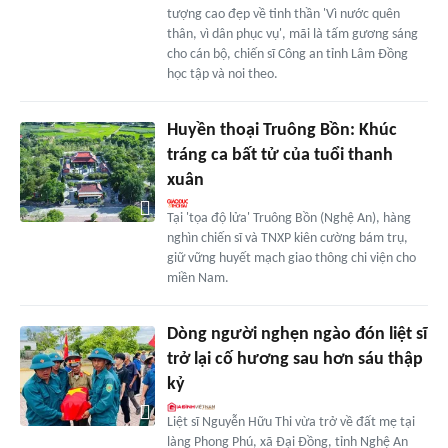
tượng cao đẹp về tinh thần 'Vì nước quên
thân, vì dân phục vụ', mãi là tấm gương sáng
cho cán bộ, chiến sĩ Công an tỉnh Lâm Đồng
học tập và noi theo.
Huyền thoại Truông Bồn: Khúc
tráng ca bất tử của tuổi thanh
xuân
Tại 'tọa độ lửa' Truông Bồn (Nghệ An), hàng
nghìn chiến sĩ và TNXP kiên cường bám trụ,
giữ vững huyết mạch giao thông chi viện cho
miền Nam.
Dòng người nghẹn ngào đón liệt sĩ
trở lại cố hương sau hơn sáu thập
kỷ
Liệt sĩ Nguyễn Hữu Thi vừa trở về đất mẹ tại
làng Phong Phú, xã Đại Đồng, tỉnh Nghệ An