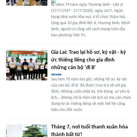
Kỷ niệm 79 năm ngày Thương binh - Liệt sĩ
(27/7/1947 - 27/7/2026), ngày 24/7, Ngân
hàng Nhà nước Khu vực 4 tổ chức thăm hỏi,
tặng quà 10 gia đình liệt sĩ, thương binh, bệnh
binh, người có công với cách mạng trên địa
bàn phường Việt Trì.
Gia Lai: Trao lại hồ sơ, kỷ vật - ký
ức thiêng liêng cho gia đình
những cán bộ 'đi B'
Sau hơn 70 năm lưu giữ, những hồ sơ, kỷ vật
của cán bộ 'đi B' đã được trao trả về với gia
đình. Những cuốn nhật ký, thẻ Đảng, sơ yếu lý
lịch... không chỉ là hiện vật lịch sử mà còn chứa
đựng ký ức thiêng liêng về một thế hệ cống
hiến cho đất nước.
Tháng 7, nơi tuổi thanh xuân hóa
thành bất tử!