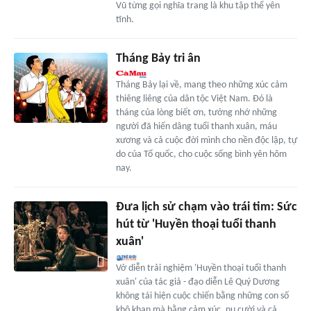
Vũ từng gọi nghĩa trang là khu tập thể yên
tĩnh.
Tháng Bảy tri ân
Tháng Bảy lại về, mang theo những xúc cảm
thiêng liêng của dân tộc Việt Nam. Ðó là
tháng của lòng biết ơn, tưởng nhớ những
người đã hiến dâng tuổi thanh xuân, máu
xương và cả cuộc đời mình cho nền độc lập, tự
do của Tổ quốc, cho cuộc sống bình yên hôm
nay.
Đưa lịch sử chạm vào trái tim: Sức
hút từ 'Huyền thoại tuổi thanh
xuân'
Vở diễn trải nghiệm 'Huyền thoại tuổi thanh
xuân' của tác giả - đạo diễn Lê Quý Dương
không tái hiện cuộc chiến bằng những con số
khô khan mà bằng cảm xúc, nụ cười và cả