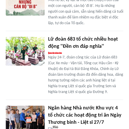
Mỗi hồ sơ, kỷ vật là một câu chuyện đời của
một con người, cán bộ 'đi B'. Họ là những
người con quả cảm, sẵn sàng hiến dâng cả tuổi
thanh xuân để làm nhiệm vụ đặc biệt vì độc
lập, tự do của Tổ quốc.
Lữ đoàn 683 tổ chức nhiều hoạt
động ''Đền ơn đáp nghĩa''
Ngày 24-7, đoàn công tác của Lữ đoàn 683
(Cục Xe máy - Vận tải, Tổng cục Hậu cần - Kỹ
thuật) do Đại tá Bùi Đăng Khỏa, Chính ủy Lữ
đoàn làm trưởng đoàn đã đến dâng hoa, dâng
hương tưởng niệm các anh hùng liệt sĩ tại
Nghĩa trang Liệt sĩ quốc gia Trường Sơn và
Nghĩa trang Liệt sĩ quốc gia Đường 9.
Ngân hàng Nhà nước Khu vực 4
tổ chức các hoạt động tri ân Ngày
Thương binh - Liệt sĩ 27/7