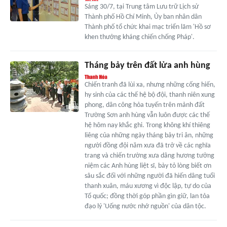
Sáng 30/7, tại Trung tâm Lưu trữ Lịch sử
Thành phố Hồ Chí Minh, Ủy ban nhân dân
Thành phố tổ chức khai mạc triển lãm 'Hồ sơ
khen thưởng kháng chiến chống Pháp'.
Tháng bảy trên đất lửa anh hùng
Chiến tranh đã lùi xa, nhưng những cống hiến,
hy sinh của các thế hệ bộ đội, thanh niên xung
phong, dân công hỏa tuyến trên mảnh đất
Trường Sơn anh hùng vẫn luôn được các thế
hệ hôm nay khắc ghi. Trong không khí thiêng
liêng của những ngày tháng bảy tri ân, những
người đồng đội năm xưa đã trở về các nghĩa
trang và chiến trường xưa dâng hương tưởng
niệm các Anh hùng liệt sĩ, bày tỏ lòng biết ơn
sâu sắc đối với những người đã hiến dâng tuổi
thanh xuân, máu xương vì độc lập, tự do của
Tổ quốc; đồng thời góp phần gìn giữ, lan tỏa
đạo lý 'Uống nước nhớ nguồn' của dân tộc.