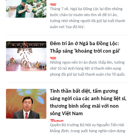
Tháng 7 về, Ngã ba Đồng Lộc lại đón những
bước chân từ muôn nẻo tìm về để tri ân,
tưởng nhớ những người đã gửi lại tuổi thanh
xuân nơi 'tọa độ lửa'.
Đêm tri ân ở Ngã ba Đồng Lộc:
Thắp sáng 'khoảng trời con gái'
Những ngọn nến tri ân được thắp lên, tưởng
nhớ 10 nữ Anh hùng liệt sĩ thanh niên xung
phong đã gửi lại tuổi thanh xuân cho Tổ quốc.
Tinh thần bất diệt, tấm gương
sáng ngời của các anh hùng liệt sĩ,
thương binh sống mãi với non
sông Việt Nam
Quyền Bộ trưởng Bộ Nội vụ Nguyễn Tiến Hải
khẳng định, trong suốt hàng nghìn năm dựng