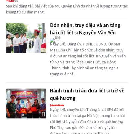
Sau khi đăng tải, bài viết của MC Quyền Linh đã nhận về lượng tương tác
khủng từ cư dân mạng.
Đón nhận, truy điệu và an táng
hài cốt liệt sĩ Nguyễn Văn Yến
Ngày 5/8, Đảng ủy, HĐND, UBND, Ủy ban
MTTQ xã Chí Tiên tổ chức Lễ đón nhận, truy
điệu và an táng hài cốt liệt sĩ Nguyễn Văn Yến
từ Nghĩa trang liệt sĩ Đức Huệ, xã Đông
Thành, tỉnh Tây Ninh về an táng tại nghĩa
trang quê nhà.
Hành trình tri ân đưa liệt sĩ trở về
quê hương
Ngày 4-8, chuyến tàu Thống Nhất SE4 đã kết
thúc hành trình tại ga Hà Nội, mang theo hài
cốt liệt sĩ Nguyễn Văn Yến trở về quê hương
Phú Thọ, sau gần 60 năm kể từ ngày lên
đường làm nhiệm vụ bảo vệ Tổ quốc.