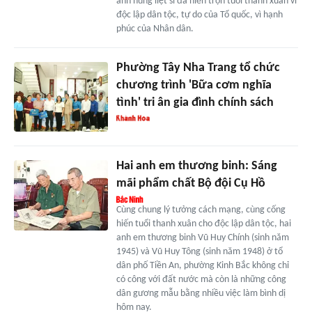
anh hùng liệt sĩ đã hiến trọn tuổi thanh xuân vì
độc lập dân tộc, tự do của Tổ quốc, vì hạnh
phúc của Nhân dân.
Phường Tây Nha Trang tổ chức
chương trình 'Bữa cơm nghĩa
tình' tri ân gia đình chính sách
Hai anh em thương binh: Sáng
mãi phẩm chất Bộ đội Cụ Hồ
Cùng chung lý tưởng cách mạng, cùng cống
hiến tuổi thanh xuân cho độc lập dân tộc, hai
anh em thương binh Vũ Huy Chính (sinh năm
1945) và Vũ Huy Tông (sinh năm 1948) ở tổ
dân phố Tiền An, phường Kinh Bắc không chỉ
có công với đất nước mà còn là những công
dân gương mẫu bằng nhiều việc làm bình dị
hôm nay.