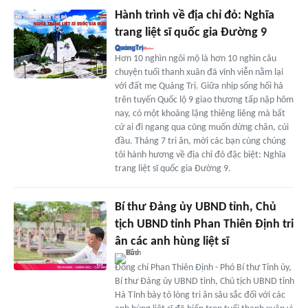
Hành trình về địa chỉ đỏ: Nghĩa
trang liệt sĩ quốc gia Đường 9
Hơn 10 nghìn ngôi mộ là hơn 10 nghìn câu
chuyện tuổi thanh xuân đã vĩnh viễn nằm lại
với đất mẹ Quảng Trị. Giữa nhịp sống hối hả
trên tuyến Quốc lộ 9 giao thương tấp nập hôm
nay, có một khoảng lặng thiêng liêng mà bất
cứ ai đi ngang qua cũng muốn dừng chân, cúi
đầu. Tháng 7 tri ân, mời các bạn cùng chúng
tôi hành hương về địa chỉ đỏ đặc biệt: Nghĩa
trang liệt sĩ quốc gia Đường 9.
Bí thư Đảng ủy UBND tỉnh, Chủ
tịch UBND tỉnh Phan Thiên Định tri
ân các anh hùng liệt sĩ
Đồng chí Phan Thiên Định - Phó Bí thư Tỉnh ủy,
Bí thư Đảng ủy UBND tỉnh, Chủ tịch UBND tỉnh
Hà Tĩnh bày tỏ lòng tri ân sâu sắc đối với các