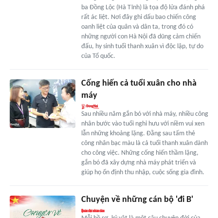
ba Đồng Lộc (Hà Tĩnh) là tọa độ lửa đánh phá
rất ác liệt. Nơi đây ghi dấu bao chiến công
oanh liệt của quân và dân ta, trong đó có
những người con Hà Nội đã dũng cảm chiến
đấu, hy sinh tuổi thanh xuân vì độc lập, tự do
của Tổ quốc.
Cống hiến cả tuổi xuân cho nhà
máy
Sau nhiều năm gắn bó với nhà máy, nhiều công
nhân bước vào tuổi nghỉ hưu với niềm vui xen
lẫn những khoảng lặng. Đằng sau tấm thẻ
công nhân bạc màu là cả tuổi thanh xuân dành
cho công việc. Những cống hiến thầm lặng,
gắn bó đã xây dựng nhà máy phát triển và
giúp họ ổn định thu nhập, cuộc sống gia đình.
Chuyện về những cán bộ 'đi B'