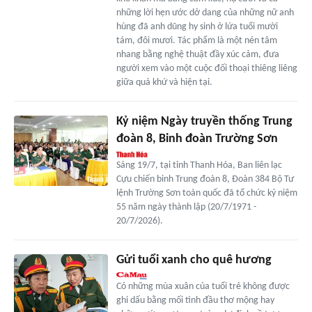
những lời hẹn ước dở dang của những nữ anh
hùng đã anh dũng hy sinh ở lứa tuổi mười
tám, đôi mươi. Tác phẩm là một nén tâm
nhang bằng nghệ thuật đầy xúc cảm, đưa
người xem vào một cuộc đối thoại thiêng liêng
giữa quá khứ và hiện tại.
Kỷ niệm Ngày truyền thống Trung
đoàn 8, Binh đoàn Trường Sơn
Sáng 19/7, tại tỉnh Thanh Hóa, Ban liên lạc
Cựu chiến binh Trung đoàn 8, Đoàn 384 Bộ Tư
lệnh Trường Sơn toàn quốc đã tổ chức kỷ niệm
55 năm ngày thành lập (20/7/1971 -
20/7/2026).
Gửi tuổi xanh cho quê hương
Có những mùa xuân của tuổi trẻ không được
ghi dấu bằng mối tình đầu thơ mộng hay