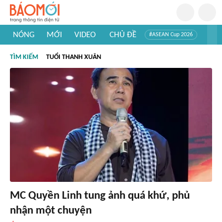
NÓNG
MỚI
VIDEO
CHỦ ĐỀ
#ASEAN Cup 2026
#Trí tuệ nhân tạo
#Mỹ - Iran
#Khám phá Việt Nam
TÌM KIẾM
TUỔI THANH XUÂN
#Khám phá thế giới
MC Quyền Linh tung ảnh quá khứ, phủ
nhận một chuyện