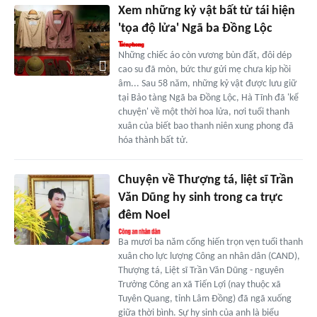
Xem những kỷ vật bất tử tái hiện
'tọa độ lửa' Ngã ba Đồng Lộc
Những chiếc áo còn vương bùn đất, đôi dép
cao su đã mòn, bức thư gửi mẹ chưa kịp hồi
âm... Sau 58 năm, những kỷ vật được lưu giữ
tại Bảo tàng Ngã ba Đồng Lộc, Hà Tĩnh đã 'kể
chuyện' về một thời hoa lửa, nơi tuổi thanh
xuân của biết bao thanh niên xung phong đã
hóa thành bất tử.
Chuyện về Thượng tá, liệt sĩ Trần
Văn Dũng hy sinh trong ca trực
đêm Noel
Ba mươi ba năm cống hiến trọn vẹn tuổi thanh
xuân cho lực lượng Công an nhân dân (CAND),
Thượng tá, Liệt sĩ Trần Văn Dũng - nguyên
Trưởng Công an xã Tiến Lợi (nay thuộc xã
Tuyên Quang, tỉnh Lâm Đồng) đã ngã xuống
giữa thời bình. Sự hy sinh của anh là biểu