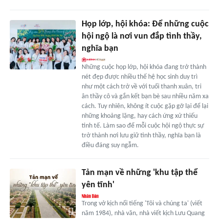
Họp lớp, hội khóa: Để những cuộc
hội ngộ là nơi vun đắp tình thầy,
nghĩa bạn
Những cuộc họp lớp, hội khóa đang trở thành
nét đẹp được nhiều thế hệ học sinh duy trì
như một cách trở về với tuổi thanh xuân, tri
ân thầy cô và gắn kết bạn bè sau nhiều năm xa
cách. Tuy nhiên, không ít cuộc gặp gỡ lại để lại
những khoảng lặng, hay cách ứng xử thiếu
tinh tế. Làm sao để mỗi cuộc hội ngộ thực sự
trở thành nơi lưu giữ tình thầy, nghĩa bạn là
điều đáng suy ngẫm.
Tản mạn về những 'khu tập thể
yên tĩnh'
Trong vở kịch nổi tiếng 'Tôi và chúng ta' (viết
năm 1984), nhà văn, nhà viết kịch Lưu Quang