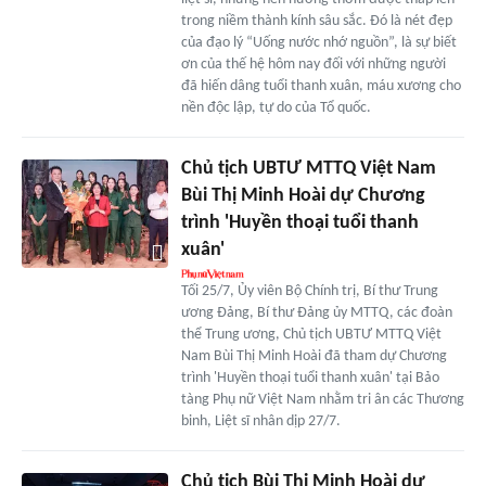
trong niềm thành kính sâu sắc. Đó là nét đẹp
của đạo lý “Uống nước nhớ nguồn”, là sự biết
ơn của thế hệ hôm nay đối với những người
đã hiến dâng tuổi thanh xuân, máu xương cho
nền độc lập, tự do của Tổ quốc.
Chủ tịch UBTƯ MTTQ Việt Nam
Bùi Thị Minh Hoài dự Chương
trình 'Huyền thoại tuổi thanh
xuân'
Tối 25/7, Ủy viên Bộ Chính trị, Bí thư Trung
ương Đảng, Bí thư Đảng ủy MTTQ, các đoàn
thể Trung ương, Chủ tịch UBTƯ MTTQ Việt
Nam Bùi Thị Minh Hoài đã tham dự Chương
trình 'Huyền thoại tuổi thanh xuân' tại Bảo
tàng Phụ nữ Việt Nam nhằm tri ân các Thương
binh, Liệt sĩ nhân dịp 27/7.
Chủ tịch Bùi Thị Minh Hoài dự