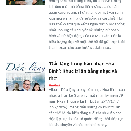
những ước mơ trong trẻo, dự định về tương
lai rộng mở, mà bằng tiếng súng, cuộc hành
quân xuyên đêm, những lần đối mặt với ranh
giới mong manh giữa sự sống và cái chết. Hơn
nửa thế kỷ trôi qua kể từ ngày đất nước thống
nhất, nhưng câu chuyện về những nữ pháo
binh và nữ biệt động của Cà Mau vẫn luôn là
biểu tượng đẹp về một thế hệ đã gửi trọn tuổi
thanh xuân cho quê hương, đất nước.
'Dấu lặng trong bản nhạc Hòa
Bình': Khúc tri ân bằng nhạc và
thơ
Album 'Dấu lặng trong bản nhạc Hòa Bình' của
nhạc sĩ Trần Lệ Giang ra mắt nhân kỷ niệm 79
năm Ngày Thương binh - Liệt sĩ (27/7/1947 -
27/7/2026), mang đến những ca khúc tri ân
các thế hệ đã hiến dâng tuổi thanh xuân cho
độc lập, tự do của Tổ quốc, đồng thời tiếp tục
kể câu chuyện về hòa bình hôm nay.