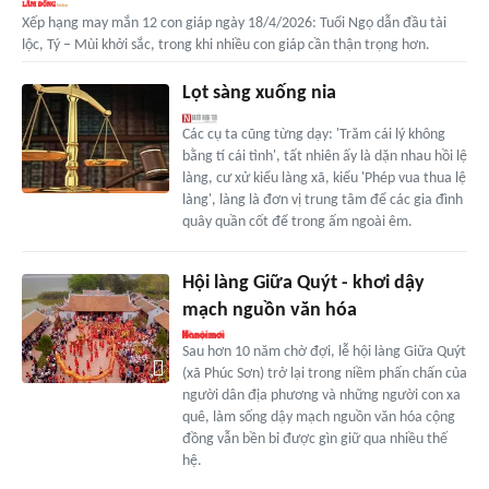
Xếp hạng may mắn 12 con giáp ngày 18/4/2026: Tuổi Ngọ dẫn đầu tài
lộc, Tý – Mùi khởi sắc, trong khi nhiều con giáp cần thận trọng hơn.
Lọt sàng xuống nia
Các cụ ta cũng từng dạy: 'Trăm cái lý không
bằng tí cái tình', tất nhiên ấy là dặn nhau hồi lệ
làng, cư xử kiểu làng xã, kiểu 'Phép vua thua lệ
làng', làng là đơn vị trung tâm để các gia đình
quây quần cốt để trong ấm ngoài êm.
Hội làng Giữa Quýt - khơi dậy
mạch nguồn văn hóa
Sau hơn 10 năm chờ đợi, lễ hội làng Giữa Quýt
(xã Phúc Sơn) trở lại trong niềm phấn chấn của
người dân địa phương và những người con xa
quê, làm sống dậy mạch nguồn văn hóa cộng
đồng vẫn bền bỉ được gìn giữ qua nhiều thế
hệ.