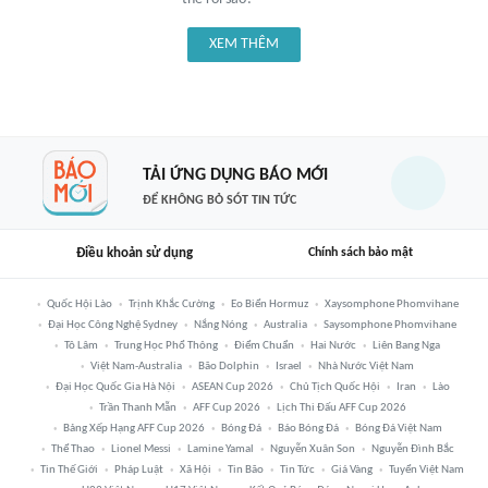
XEM THÊM
TẢI ỨNG DỤNG BÁO MỚI
ĐỂ KHÔNG BỎ SÓT TIN TỨC
Điều khoản sử dụng
Chính sách bảo mật
Quốc Hội Lào
Trịnh Khắc Cường
Eo Biển Hormuz
Xaysomphone Phomvihane
Đại Học Công Nghệ Sydney
Nắng Nóng
Australia
Saysomphone Phomvihane
Tô Lâm
Trung Học Phổ Thông
Điểm Chuẩn
Hai Nước
Liên Bang Nga
Việt Nam-Australia
Bão Dolphin
Israel
Nhà Nước Việt Nam
Đại Học Quốc Gia Hà Nội
ASEAN Cup 2026
Chủ Tịch Quốc Hội
Iran
Lào
Trần Thanh Mẫn
AFF Cup 2026
Lịch Thi Đấu AFF Cup 2026
Bảng Xếp Hạng AFF Cup 2026
Bóng Đá
Báo Bóng Đá
Bóng Đá Việt Nam
Thể Thao
Lionel Messi
Lamine Yamal
Nguyễn Xuân Son
Nguyễn Đình Bắc
Tin Thế Giới
Pháp Luật
Xã Hội
Tin Bão
Tin Tức
Giá Vàng
Tuyển Việt Nam