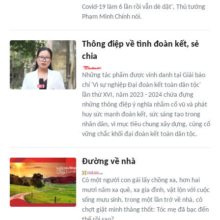
Covid-19 làm 6 lần rồi vẫn dè dặt', Thủ tướng
Phạm Minh Chính nói.
Thông điệp về tình đoàn kết, sẻ
chia
Những tác phẩm được vinh danh tại Giải báo
chí 'Vì sự nghiệp Đại đoàn kết toàn dân tộc'
lần thứ XVI, năm 2023 - 2024 chứa đựng
những thông điệp ý nghĩa nhằm cổ vũ và phát
huy sức mạnh đoàn kết, sức sáng tạo trong
nhân dân, vì mục tiêu chung xây dựng, củng cố
vững chắc khối đại đoàn kết toàn dân tộc.
Đường về nhà
Có một người con gái lấy chồng xa, hơn hai
mươi năm xa quê, xa gia đình, vật lộn với cuộc
sống mưu sinh, trong một lần trở về nhà, cô
chợt giật mình thảng thốt: Tóc mẹ đã bạc đến
thế rồi sao?