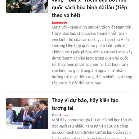
vàng' - Bài 5: 'Thêm bạn bớt thù' -
quốc sách hòa bình dài lâu (Tiếp
theo và hết)
Cùng với khẳng định nguyên tắc Việt Nam tôn
trọng độc lập, chủ quyền, thống nhất, toàn
vẹn lãnh thổ của các quốc gia, tuân thủ Hiến
chương Liên hợp quốc và pháp luật quốc tế,
Chiến lược Quốc phòng Việt Nam coi trọng xây
dựng lòng tin chiến lược trong quan hệ quốc
tế, thực hiện phương châm 'dĩ bất biến, ứng
vạn biến' và giữ 'trong ấm ngoài êm' nhằm
hướng tới mục tiêu càng thêm nhiều bạn càng
tốt, càng ít đối thủ càng hay.
Thay vì dự báo, hãy kiến tạo
tương lai
Mới đây nhóm tác giả Dự án Xã hội học tập và
đọc sách sau nhiều năm nghiên cứu đã công
bố cuốn sách Con đường tương lai. Cuốn sách
thật sự là một công trình khoa học có giá trị,