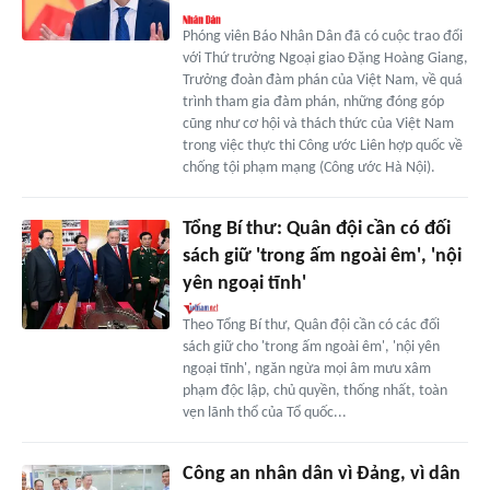
Phóng viên Báo Nhân Dân đã có cuộc trao đổi
với Thứ trưởng Ngoại giao Đặng Hoàng Giang,
Trưởng đoàn đàm phán của Việt Nam, về quá
trình tham gia đàm phán, những đóng góp
cũng như cơ hội và thách thức của Việt Nam
trong việc thực thi Công ước Liên hợp quốc về
chống tội phạm mạng (Công ước Hà Nội).
Tổng Bí thư: Quân đội cần có đối
sách giữ 'trong ấm ngoài êm', 'nội
yên ngoại tĩnh'
Theo Tổng Bí thư, Quân đội cần có các đối
sách giữ cho 'trong ấm ngoài êm', 'nội yên
ngoại tĩnh', ngăn ngừa mọi âm mưu xâm
phạm độc lập, chủ quyền, thống nhất, toàn
vẹn lãnh thổ của Tổ quốc...
Công an nhân dân vì Đảng, vì dân