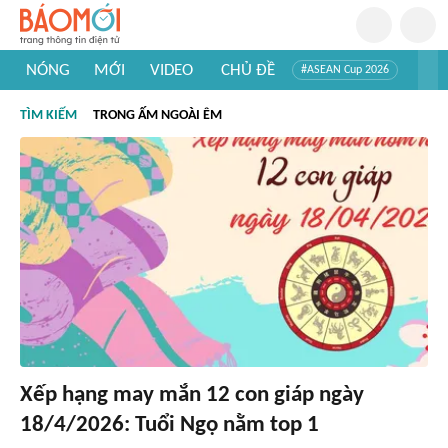
NÓNG
MỚI
VIDEO
CHỦ ĐỀ
#ASEAN Cup 2026
#Trí tuệ nhân tạo
#Mỹ - Iran
#Khám phá Việt Nam
TÌM KIẾM
TRONG ẤM NGOÀI ÊM
#Khám phá thế giới
Xếp hạng may mắn 12 con giáp ngày
18/4/2026: Tuổi Ngọ nằm top 1