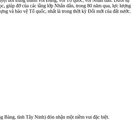
yệt đối trung thành với Đảng, với Tổ quốc, với Nhân dân. Dưới sự
ọc, giúp đỡ của các tầng lớp Nhân dân, trong 80 năm qua, lực lượng
ựng và bảo vệ Tổ quốc, nhất là trong thời kỳ Đổi mới của đất nước.
ng Bàng, tỉnh Tây Ninh) đón nhận một niềm vui đặc biệt.