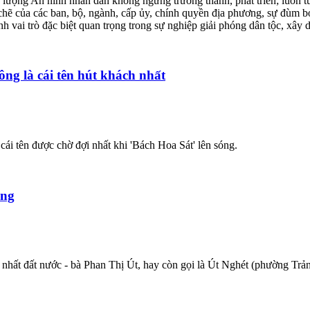
ượng An ninh nhân dân không ngừng trưởng thành, phát triển; luôn tu
 chẽ của các ban, bộ, ngành, cấp ủy, chính quyền địa phương, sự đùm b
vai trò đặc biệt quan trọng trong sự nghiệp giải phóng dân tộc, xây d
ng là cái tên hút khách nhất
tên được chờ đợi nhất khi 'Bách Hoa Sát' lên sóng.
àng
 nhất đất nước - bà Phan Thị Út, hay còn gọi là Út Nghét (phường Trả