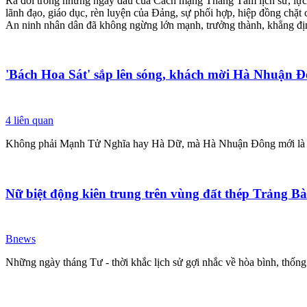
Ra đời trong những ngày đầu của Cách mạng Tháng Tám lịch sử, lực l
lãnh đạo, giáo dục, rèn luyện của Đảng, sự phối hợp, hiệp đồng chặt
An ninh nhân dân đã không ngừng lớn mạnh, trưởng thành, khẳng định 
'Bách Hoa Sát' sắp lên sóng, khách mời Hà Nhuận Đô
4
liên quan
Không phải Mạnh Tử Nghĩa hay Hà Dữ, mà Hà Nhuận Đông mới là cái 
Nữ biệt động kiên trung trên vùng đất thép Trảng B
Bnews
Những ngày tháng Tư - thời khắc lịch sử gợi nhắc về hòa bình, thống