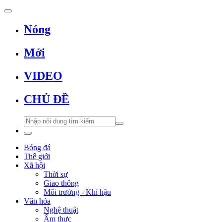
Nóng
Mới
VIDEO
CHỦ ĐỀ
Bóng đá
Thế giới
Xã hội
Thời sự
Giao thông
Môi trường - Khí hậu
Văn hóa
Nghệ thuật
Ẩm thực