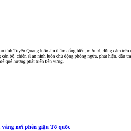
 an tỉnh Tuyên Quang luôn âm thầm cống hiến, mưu trí, dũng cảm trên mặ
cán bộ, chiến sĩ an ninh luôn chủ động phòng ngừa, phát hiện, đấu t
 để quê hương phát triển bền vững.
 vàng nơi phên giậu Tổ quốc