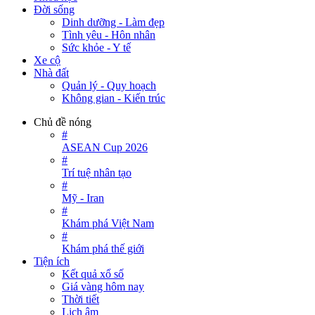
Đời sống
Dinh dưỡng - Làm đẹp
Tình yêu - Hôn nhân
Sức khỏe - Y tế
Xe cộ
Nhà đất
Quản lý - Quy hoạch
Không gian - Kiến trúc
Chủ đề nóng
#
ASEAN Cup 2026
#
Trí tuệ nhân tạo
#
Mỹ - Iran
#
Khám phá Việt Nam
#
Khám phá thế giới
Tiện ích
Kết quả xổ số
Giá vàng hôm nay
Thời tiết
Lịch âm