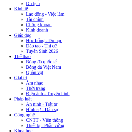
Du lịch
Kinh tế
Lao động - Việc làm
Tài chính
Chứng khoán
Kinh doanh
Giáo dục
Học bổng - Du học
Đào tạo - Thi cử
Tuyển Sinh 2026
Thể thao
Bóng đá quốc tế
Bóng đá Việt Nam
Quần vợt
Giải trí
Âm nhạc
Thời trang
Điện ảnh - Truyền hình
Pháp luật
An ninh - Trật tự
Hình sự - Dân sự
Công nghệ
CNTT - Viễn thông
Thiết bị - Phần cứng
Khoa học