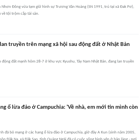
Nhơn Đông vừa tạm giữ hình sự Trương Văn Hoàng (SN 1991, trú tại xã Đak Pơ),
 về tội trộm cắp tài sản.
 lan truyền trên mạng xã hội sau động đất ở Nhật Bản
rận động đất mạnh hôm 28-7 ở khu vực Kyushu, Tây Nam Nhật Bản, đang lan truyền
ang ổ lừa đảo ở Campuchia: 'Về nhà, em mới tin mình còn
h đã bỏ mạng ở các hang ổ lừa đảo ở Campuchia, giờ đây A Kun (sinh năm 2005,
hôn Đăk Na, xã Đăk Sao, tỉnh Quảng Ngãi đã có cuộc sống bình yên ở bản làng - nơi