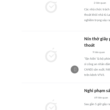
2
liên quan
Các nhà chức trách 
thoát khỏi nhà tù L
nghiêm trọng xảy ra
Nín thở giây 
thoát
9
liên quan
'Tận hiến' là bộ phi
sĩ công an nhân dâ
CAND) sản xuất, hi
trên kênh VTV3.
Nghi phạm sát
69
liên quan
Sau gần 5 giờ gây r