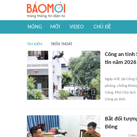
NÓNG
MỚI
VIDEO
CHỦ ĐỀ
TÌM KIẾM
TRỐN THOÁT
Công an tỉnh 
tin năm 2026
Ngày 4/8, tại Công 
phòng, chống khủng
Công, Phó Chủ tịch 
Công an tỉnh.
Bắt đối tượn
Đông
1
liên