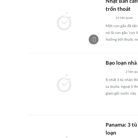
Nhật Bản cản
trốn thoát
14
liên quan
Một con gấu đã tấn
nó là con gấu 'cực
hưởng bởi thuốc m
Bạo loạn nhà
2
liên qu
Ít nhất 3 tù nhân t
La Joyita, ngoại ô 
giam giữ nước này.
Panama: 3 tù
loạn