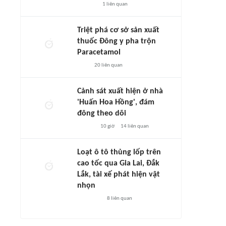
1
liên quan
Triệt phá cơ sở sản xuất
thuốc Đông y pha trộn
Paracetamol
20
liên quan
Cảnh sát xuất hiện ở nhà
'Huấn Hoa Hồng', đám
đông theo dõi
10 giờ
14
liên quan
Loạt ô tô thủng lốp trên
cao tốc qua Gia Lai, Đắk
Lắk, tài xế phát hiện vật
nhọn
8
liên quan