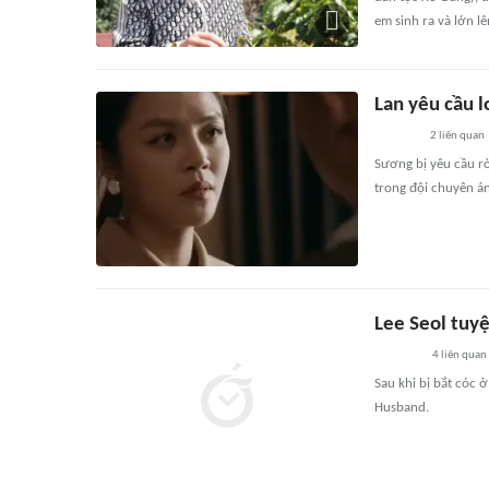
em sinh ra và lớn lê
Lan yêu cầu 
2
liên quan
Sương bị yêu cầu r
trong đội chuyên án
Lee Seol tuy
4
liên quan
Sau khi bị bắt cóc 
Husband.