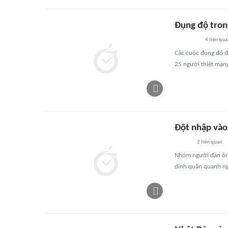
Đụng độ tron
4
liên qu
Các cuộc đụng độ đã
25 người thiệt mạn
Đột nhập vào 
2
liên quan
Nhóm người đàn ông
dính quấn quanh n