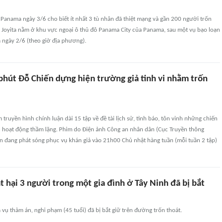
Panama ngày 3/6 cho biết ít nhất 3 tù nhân đã thiệt mạng và gần 200 người trốn
a Joyita nằm ở khu vực ngoại ô thủ đô Panama City của Panama, sau một vụ bạo loạn
 ngày 2/6 (theo giờ địa phương).
phút Đỗ Chiến dựng hiện trường giả tinh vi nhằm trốn
m truyền hình chính luận dài 15 tập về đề tài lịch sử, tình báo, tôn vinh những chiến
n hoạt động thầm lặng. Phim do Điện ảnh Công an nhân dân (Cục Truyền thông
ện đang phát sóng phục vụ khán giả vào 21h00 Chủ nhật hàng tuần (mỗi tuần 2 tập)
 hại 3 người trong một gia đình ở Tây Ninh đã bị bắt
a vụ thảm án, nghi phạm (45 tuổi) đã bị bắt giữ trên đường trốn thoát.