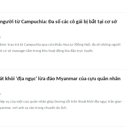
người từ Campuchia: Đa số các cô gái bị bắt tại cơ sở
n
được trao trả từ Campuchia qua cửa khẩu Hoa Lư (Đồng Nai), đa số những người
một cơ sở massage nằm trong khu hoạt động lừa đảo trực tuyến.
át khỏi 'địa ngục' lừa đảo Myanmar của cựu quân nhân
n
ệp vụ của một cựu quân nhân giúp Dương Lỗi trốn thoát khỏi địa ngục trần gian -
anmar, nơi anh sa vào trong chuyến du lịch.