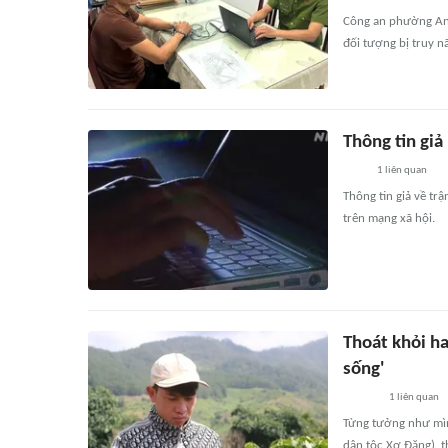
Công an phường An 
đối tượng bị truy nã
Thông tin giả
1
liên quan
Thông tin giả về t
trên mạng xã hội.
Thoát khỏi h
sống'
1
liên quan
Từng tưởng như mìn
dân tộc Xơ Đăng), t