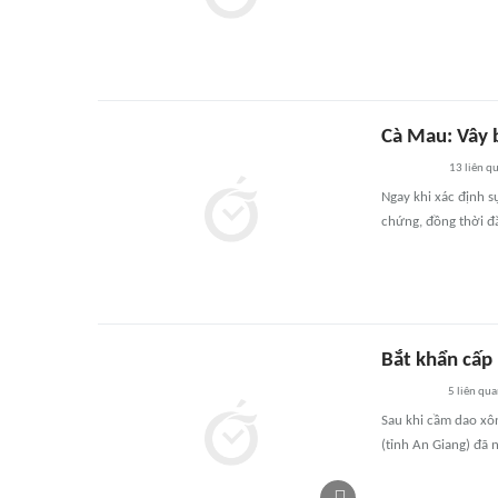
Cà Mau: Vây b
13
liên q
Ngay khi xác định s
chứng, đồng thời đ
Bắt khẩn cấp
5
liên qu
Sau khi cầm dao xô
(tỉnh An Giang) đã 