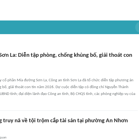
Sơn La: Diễn tập phòng, chống khủng bố, giải thoát con
ty cổ phần Mía đường Sơn La, Công an tỉnh Sơn La đã tổ chức diễn tập phương án
 bố, giải thoát con tin năm 2026. Dự cuộc diễn tập có đồng chí Nguyễn Thành
UBND tỉnh; đại diện lãnh đạo Công an tỉnh, Bộ CHQS tỉnh, các phòng nghiệp vụ của
g truy nã về tội trộm cắp tài sản tại phường An Nhơn
 quan