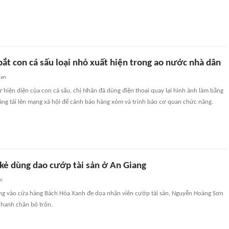
ắt con cá sấu loại nhỏ xuất hiện trong ao nước nhà dân
uan
ự hiện diện của con cá sấu, chị Nhân đã dùng điện thoại quay lại hình ảnh làm bằng
ăng tải lên mạng xã hội để cảnh báo hàng xóm và trình báo cơ quan chức năng.
 kẻ dùng dao cướp tài sản ở An Giang
an
ng vào cửa hàng Bách Hóa Xanh đe dọa nhân viên cướp tài sản, Nguyễn Hoàng Sơn
nhanh chân bỏ trốn.