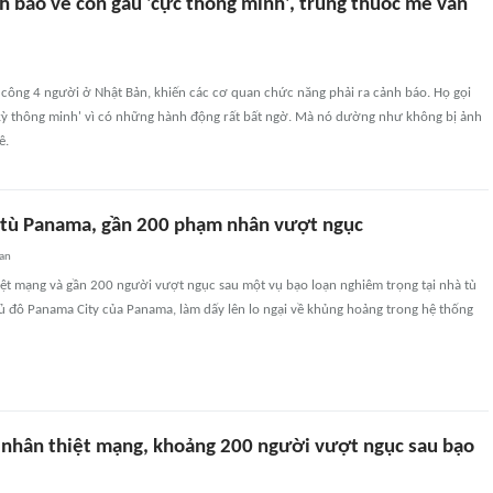
h báo về con gấu 'cực thông minh', trúng thuốc mê vẫn
 công 4 người ở Nhật Bản, khiến các cơ quan chức năng phải ra cảnh báo. Họ gọi
 kỳ thông minh' vì có những hành động rất bất ngờ. Mà nó dường như không bị ảnh
ê.
 tù Panama, gần 200 phạm nhân vượt ngục
an
hiệt mạng và gần 200 người vượt ngục sau một vụ bạo loạn nghiêm trọng tại nhà tù
thủ đô Panama City của Panama, làm dấy lên lo ngại về khủng hoảng trong hệ thống
 nhân thiệt mạng, khoảng 200 người vượt ngục sau bạo