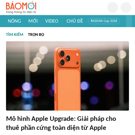
NÓNG
MỚI
VIDEO
CHỦ ĐỀ
#ASEAN Cup 2026
#Trí tuệ nhân tạo
#Mỹ - Iran
#Khám phá Việt Nam
TÌM KIẾM
TRỌN BỘ
#Khám phá thế giới
Mô hình Apple Upgrade: Giải pháp cho
thuê phần cứng toàn diện từ Apple