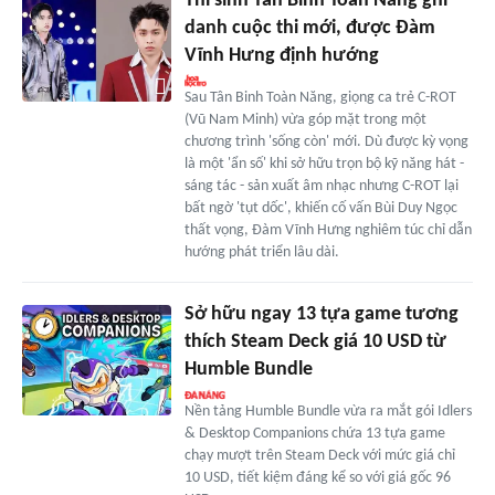
Thí sinh Tân Binh Toàn Năng ghi
danh cuộc thi mới, được Đàm
Vĩnh Hưng định hướng
Sau Tân Binh Toàn Năng, giọng ca trẻ C-ROT
(Vũ Nam Minh) vừa góp mặt trong một
chương trình 'sống còn' mới. Dù được kỳ vọng
là một 'ẩn số' khi sở hữu trọn bộ kỹ năng hát -
sáng tác - sản xuất âm nhạc nhưng C-ROT lại
bất ngờ 'tụt dốc', khiến cố vấn Bùi Duy Ngọc
thất vọng, Đàm Vĩnh Hưng nghiêm túc chỉ dẫn
hướng phát triển lâu dài.
Sở hữu ngay 13 tựa game tương
thích Steam Deck giá 10 USD từ
Humble Bundle
Nền tảng Humble Bundle vừa ra mắt gói Idlers
& Desktop Companions chứa 13 tựa game
chạy mượt trên Steam Deck với mức giá chỉ
10 USD, tiết kiệm đáng kể so với giá gốc 96