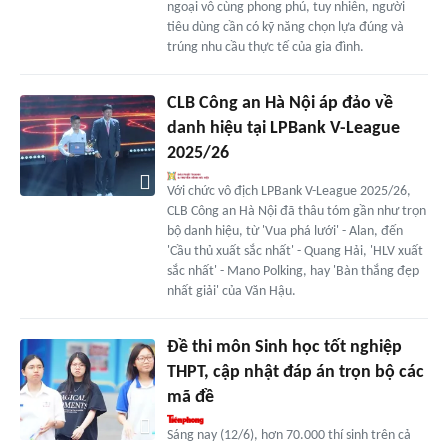
ngoại vô cùng phong phú, tuy nhiên, người
tiêu dùng cần có kỹ năng chọn lựa đúng và
trúng nhu cầu thực tế của gia đình.
CLB Công an Hà Nội áp đảo về
danh hiệu tại LPBank V-League
2025/26
Với chức vô địch LPBank V-League 2025/26,
CLB Công an Hà Nội đã thâu tóm gần như trọn
bộ danh hiệu, từ 'Vua phá lưới' - Alan, đến
'Cầu thủ xuất sắc nhất' - Quang Hải, 'HLV xuất
sắc nhất' - Mano Polking, hay 'Bàn thắng đẹp
nhất giải' của Văn Hậu.
Đề thi môn Sinh học tốt nghiệp
THPT, cập nhật đáp án trọn bộ các
mã đề
Sáng nay (12/6), hơn 70.000 thí sinh trên cả