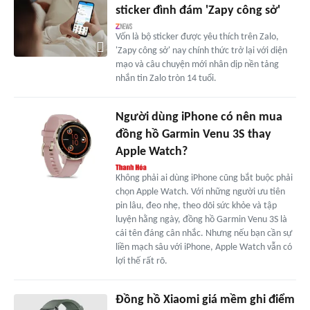
sticker đình đám 'Zapy công sở'
Vốn là bộ sticker được yêu thích trên Zalo,
'Zapy công sở' nay chính thức trở lại với diện
mạo và câu chuyện mới nhân dịp nền tảng
nhắn tin Zalo tròn 14 tuổi.
Người dùng iPhone có nên mua
đồng hồ Garmin Venu 3S thay
Apple Watch?
Không phải ai dùng iPhone cũng bắt buộc phải
chọn Apple Watch. Với những người ưu tiên
pin lâu, đeo nhẹ, theo dõi sức khỏe và tập
luyện hằng ngày, đồng hồ Garmin Venu 3S là
cái tên đáng cân nhắc. Nhưng nếu bạn cần sự
liền mạch sâu với iPhone, Apple Watch vẫn có
lợi thế rất rõ.
Đồng hồ Xiaomi giá mềm ghi điểm