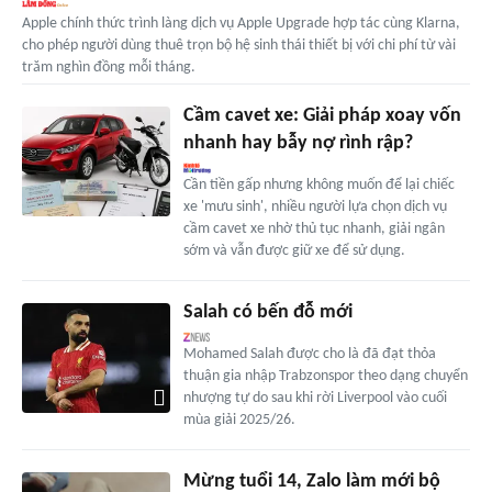
Apple chính thức trình làng dịch vụ Apple Upgrade hợp tác cùng Klarna,
cho phép người dùng thuê trọn bộ hệ sinh thái thiết bị với chi phí từ vài
trăm nghìn đồng mỗi tháng.
Cầm cavet xe: Giải pháp xoay vốn
nhanh hay bẫy nợ rình rập?
Cần tiền gấp nhưng không muốn để lại chiếc
xe 'mưu sinh', nhiều người lựa chọn dịch vụ
cầm cavet xe nhờ thủ tục nhanh, giải ngân
sớm và vẫn được giữ xe để sử dụng.
Salah có bến đỗ mới
Mohamed Salah được cho là đã đạt thỏa
thuận gia nhập Trabzonspor theo dạng chuyển
nhượng tự do sau khi rời Liverpool vào cuối
mùa giải 2025/26.
Mừng tuổi 14, Zalo làm mới bộ