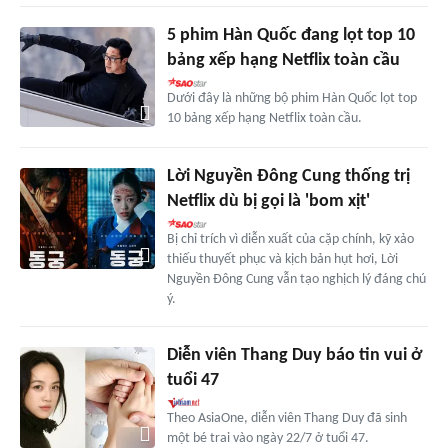
5 phim Hàn Quốc đang lọt top 10
bảng xếp hạng Netflix toàn cầu
Dưới đây là những bộ phim Hàn Quốc lọt top
10 bảng xếp hạng Netflix toàn cầu.
Lời Nguyền Đông Cung thống trị
Netflix dù bị gọi là 'bom xịt'
Bị chỉ trích vì diễn xuất của cặp chính, kỹ xảo
thiếu thuyết phục và kịch bản hụt hơi, Lời
Nguyền Đông Cung vẫn tạo nghịch lý đáng chú
ý.
Diễn viên Thang Duy báo tin vui ở
tuổi 47
Theo AsiaOne, diễn viên Thang Duy đã sinh
một bé trai vào ngày 22/7 ở tuổi 47.