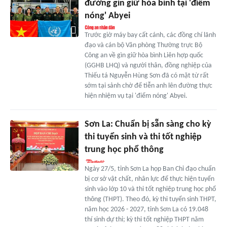
đường gìn giữ hòa bình tại 'điểm
nóng' Abyei
Trước giờ máy bay cất cánh, các đồng chí lãnh
đạo và cán bộ Văn phòng Thường trực Bộ
Công an về gìn giữ hòa bình Liên hợp quốc
(GGHB LHQ) và người thân, đồng nghiệp của
Thiếu tá Nguyễn Hùng Sơn đã có mặt từ rất
sớm tại sảnh chờ để tiễn anh lên đường thực
hiện nhiệm vụ tại 'điểm nóng' Abyei.
Sơn La: Chuẩn bị sẵn sàng cho kỳ
thi tuyển sinh và thi tốt nghiệp
trung học phổ thông
Ngày 27/5, tỉnh Sơn La họp Ban Chỉ đạo chuẩn
bị cơ sở vật chất, nhân lực để thực hiện tuyển
sinh vào lớp 10 và thi tốt nghiệp trung học phổ
thông (THPT). Theo đó, kỳ thi tuyển sinh THPT,
năm học 2026 - 2027, tỉnh Sơn La có 19.048
thí sinh dự thi; kỳ thi tốt nghiệp THPT năm