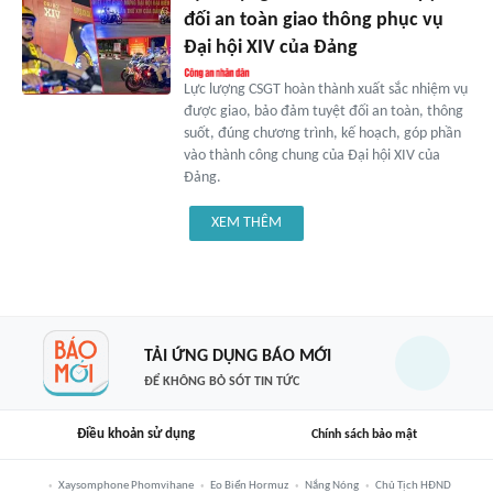
đối an toàn giao thông phục vụ
Đại hội XIV của Đảng
Lực lượng CSGT hoàn thành xuất sắc nhiệm vụ
được giao, bảo đảm tuyệt đối an toàn, thông
suốt, đúng chương trình, kế hoạch, góp phần
vào thành công chung của Đại hội XIV của
Đảng.
XEM THÊM
TẢI ỨNG DỤNG BÁO MỚI
ĐỂ KHÔNG BỎ SÓT TIN TỨC
Điều khoản sử dụng
Chính sách bảo mật
Xaysomphone Phomvihane
Eo Biển Hormuz
Nắng Nóng
Chủ Tịch HĐND