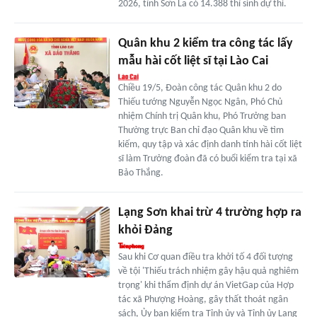
2026, tỉnh Sơn La có 14.388 thí sinh dự thi.
Quân khu 2 kiểm tra công tác lấy
mẫu hài cốt liệt sĩ tại Lào Cai
Chiều 19/5, Đoàn công tác Quân khu 2 do
Thiếu tướng Nguyễn Ngọc Ngân, Phó Chủ
nhiệm Chính trị Quân khu, Phó Trưởng ban
Thường trực Ban chỉ đạo Quân khu về tìm
kiếm, quy tập và xác định danh tính hài cốt liệt
sĩ làm Trưởng đoàn đã có buổi kiểm tra tại xã
Bảo Thắng.
Lạng Sơn khai trừ 4 trường hợp ra
khỏi Đảng
Sau khi Cơ quan điều tra khởi tố 4 đối tượng
về tội 'Thiếu trách nhiệm gây hậu quả nghiêm
trọng' khi thẩm định dự án VietGap của Hợp
tác xã Phượng Hoàng, gây thất thoát ngân
sách, Ủy ban kiểm tra Tỉnh ủy và Tỉnh ủy Lạng