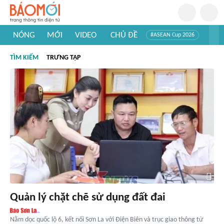
NÓNG
MỚI
VIDEO
CHỦ ĐỀ
#ASEAN Cup 2026
#Tuyển sinh đại học 2026
#Trí tuệ nhân tạo
#Mỹ - Iran
TÌM KIẾM
TRƯNG TẬP
#Khám phá Việt Nam
#Khám phá thế giới
Quản lý chặt chẽ sử dụng đất đai
Nằm dọc quốc lộ 6, kết nối Sơn La với Điện Biên và trục giao thông từ