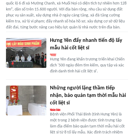
quốc lộ 6 đi xã Mường Chanh, xã Muổi Nọi có diện tích tự nhiên hơn 128
km², dân số trên 15.600 người. Với địa bàn rộng, nhu cầu sử dụng đất
phục vụ sản xuất, xây dựng nhà ở ngày càng tăng, xã đã tăng cường
kiểm tra, xử lý vi phạm; đẩy nhanh số hóa hồ sơ, xây dựng cơ sở dữ liệu
đất đai, từng bước nâng cao hiệu lực quản lý nhà nước trên địa bàn.
Hưng Yên đẩy nhanh tiến độ lấy
mẫu hài cốt liệt sĩ
Hưng Yên đang khẩn trương triển khai Chiến
dịch '500 ngày đêm tìm kiếm, quy tập và xác
định danh tính hài cốt liệt sĩ'.
Những người lặng thầm tiếp
nhận, bảo quản tạm thời mẫu hài
cốt liệt sĩ
Bệnh viện Phổi Thái Bình (tỉnh Hưng Yên) là
một trong 2 bệnh viện được tỉnh trưng tập
làm địa điểm bảo quản tạm thời mẫu hài cốt
liệt sĩ từ 8 tổ lấy mẫu. Xác định trách nhiệm