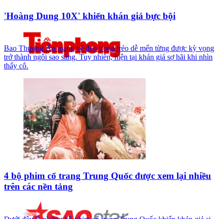
'Hoàng Dung 10X' khiến khán giả bực bội
Bao Thượng Ân mang vẻ đẹp trong trẻo dễ mến từng được kỳ vọng
trở thành ngôi sao sáng. Tuy nhiên, hiện tại khán giả sợ hãi khi nhìn
thấy cô.
4 bộ phim cổ trang Trung Quốc được xem lại nhiều
trên các nền tảng