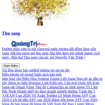
Thu sang
Đường thôn rơm rạ trải vàng/mà nghe hương đất đồng làng xốn
xang /hắt hiu ngọn gió thu sang /thả hồn theo gió mênh mang cuối
ngày. (Bài thơ Thu sang của tác giả Nguyễn Văn Trình )
Xem thêm
Tải ứng dụng báo mới
Để không bỏ sót tin tức
Điều khoản sử dụng
Chính sách bảo mật
năm
Iran
chợ Biên Hòa
Sophon Zaram
Liên bang Nga
dự án đầu tư
xây dựng
eo biển Hormuz
Luật Kiến trúc
Chủ tịch Quốc hội
Kim
Sang-sik
Oman
Vùng Thủ đô
Campuchia
an ninh mạng
Tô Lâm
Bắc Ninh (thành phố)
hạ tầng
doanh nghiệp
đường Vành đai 5
ASEAN Cup 2026
Võ Xuân Trường
Lê Minh Hưng
AFF Cup
2026
Lịch thi đấu AFF cup 2026
Bảng xếp hạng AFF Cup 2026
bóng đá
báo bóng đá
bóng đá Việt Nam
thể thao
Lionel Messi