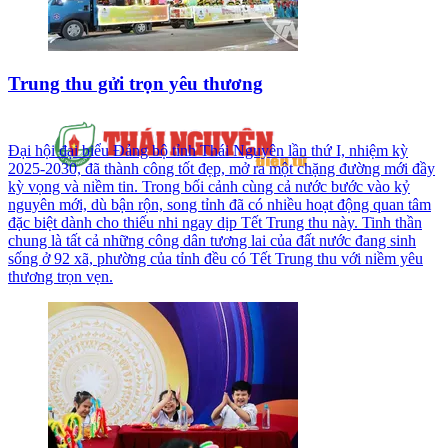
Trung thu gửi trọn yêu thương
Đại hội đại biểu Đảng bộ tỉnh Thái Nguyên lần thứ I, nhiệm kỳ
2025-2030, đã thành công tốt đẹp, mở ra một chặng đường mới đầy
kỳ vọng và niềm tin. Trong bối cảnh cùng cả nước bước vào kỷ
nguyên mới, dù bận rộn, song tỉnh đã có nhiều hoạt động quan tâm
đặc biệt dành cho thiếu nhi ngay dịp Tết Trung thu này. Tinh thần
chung là tất cả những công dân tương lai của đất nước đang sinh
sống ở 92 xã, phường của tỉnh đều có Tết Trung thu với niềm yêu
thương trọn vẹn.