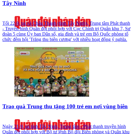
Tây Ninh
Tối 22-9, tại xã Châu Thành (tỉnh Tây Ninh), Trung tâm Phát thanh
- Truyền hình Quân đội phối hợp với Cục Chính trị Quân khu 7, Sư
đoàn 5 cùng Ủy ban Dân số, gia đình và trẻ em Bộ Quốc phòng tổ
chức đêm hội 'Trăng thu biên cương' với nhiều hoạt động ý nghĩa.
Trao quà Trung thu tặng 100 trẻ em nơi vùng biên
Ngày 21-9, tại tỉnh Tây Ninh, Trung tâm - Phát thanh truyền hình
Quân đội phối hợp với Bộ tư lệnh Bộ đội Biên phòng và Quân khu