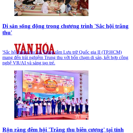
Di sản sống động trong chương trình 'Sắc hội trăng
thu'
'Sắc hội trăng thu' tại Trung tâm Lưu trữ Quốc gia II (TP.HCM)
mang đến trải nghiệm Trung thu với bốn chạm di sản, kết hợp công
nghệ VR/AI và sáng tạo trẻ.
Rộn ràng đêm hội 'Trăng thu biên cương' tại tỉnh