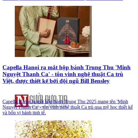
Capella Hanoi ra mắt hộp bánh Trung Thu 'Minh
Nguyệt Thanh Ca' - tôn vinh nghệ thuật Ca trù
Việt, được thiết kế bởi đội ngũ Bill Bensley
Capella Hanoi ra mắt hộp bánh Trung Thu 2025 mang tên 'Minh
Nguyệt Thanh Ca' - tôn vinh nghệ thuật Ca trù qua mỹ học thiết kế
và bốn vị bánh tinh tế.