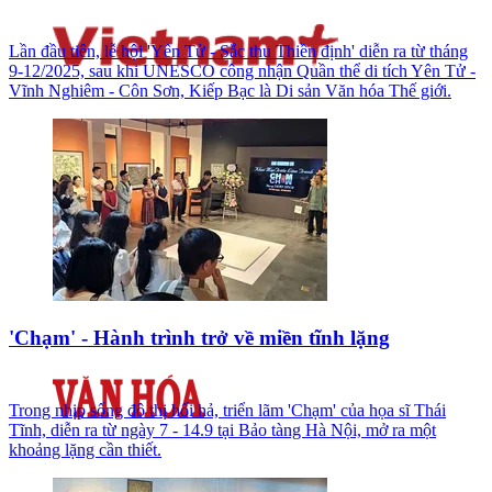
Lần đầu tiên, lễ hội 'Yên Tử - Sắc thu Thiền định' diễn ra từ tháng
9-12/2025, sau khi UNESCO công nhận Quần thể di tích Yên Tử -
Vĩnh Nghiêm - Côn Sơn, Kiếp Bạc là Di sản Văn hóa Thế giới.
'Chạm' - Hành trình trở về miền tĩnh lặng
Trong nhịp sống đô thị hối hả, triển lãm 'Chạm' của họa sĩ Thái
Tĩnh, diễn ra từ ngày 7 - 14.9 tại Bảo tàng Hà Nội, mở ra một
khoảng lặng cần thiết.