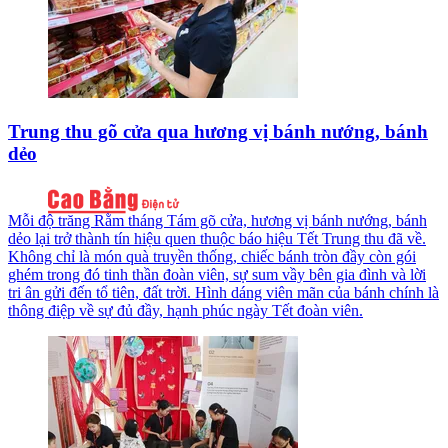
Trung thu gõ cửa qua hương vị bánh nướng, bánh
dẻo
Mỗi độ trăng Rằm tháng Tám gõ cửa, hương vị bánh nướng, bánh
dẻo lại trở thành tín hiệu quen thuộc báo hiệu Tết Trung thu đã về.
Không chỉ là món quà truyền thống, chiếc bánh tròn đầy còn gói
ghém trong đó tinh thần đoàn viên, sự sum vầy bên gia đình và lời
tri ân gửi đến tổ tiên, đất trời. Hình dáng viên mãn của bánh chính là
thông điệp về sự đủ đầy, hạnh phúc ngày Tết đoàn viên.