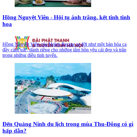
Hồng Nguyệt Viên - Hội tụ ánh trăng, kết tinh tinh
hoa
Hồng Nguyệt Viên của Helen Recipe ra đời như một bản hòa ca
đầy cảm xúc, dành riêng cho những tâm hồn yêu cái đẹp và trân
trọng những điều tinh tuyển.
Đến Quảng Ninh du lịch trong mùa Thu-Đông có gì
hấp dẫn?