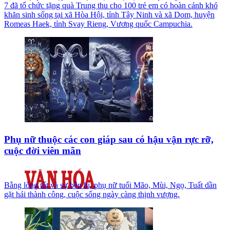
7 đã tổ chức tặng quà Trung thu cho 100 trẻ em có hoàn cảnh khó
khăn sinh sống tại xã Hòa Hội, tỉnh Tây Ninh và xã Dom, huyện
Romeas Haek, tỉnh Svay Rieng, Vương quốc Campuchia.
Phụ nữ thuộc các con giáp sau có hậu vận rực rỡ,
cuộc đời viên mãn
Bằng lòng tốt và sự bền bỉ, phụ nữ tuổi Mão, Mùi, Ngọ, Tuất dần
gặt hái thành công, cuộc sống ngày càng thịnh vượng.