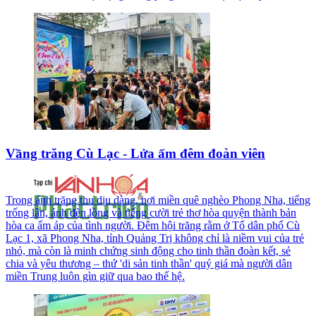
Vầng trăng Cù Lạc - Lửa ấm đêm đoàn viên
Trong ánh trăng thu dịu dàng, nơi miền quê nghèo Phong Nha, tiếng
trống lân, ánh đèn lồng và tiếng cười trẻ thơ hòa quyện thành bản
hòa ca ấm áp của tình người. Đêm hội trăng rằm ở Tổ dân phố Cù
Lạc 1, xã Phong Nha, tỉnh Quảng Trị không chỉ là niềm vui của trẻ
nhỏ, mà còn là minh chứng sinh động cho tinh thần đoàn kết, sẻ
chia và yêu thương – thứ 'di sản tinh thần' quý giá mà người dân
miền Trung luôn gìn giữ qua bao thế hệ.