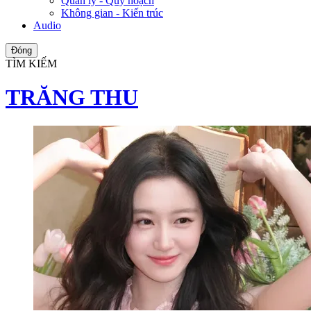
Quản lý - Quy hoạch
Không gian - Kiến trúc
Audio
Đóng
TÌM KIẾM
TRĂNG THU