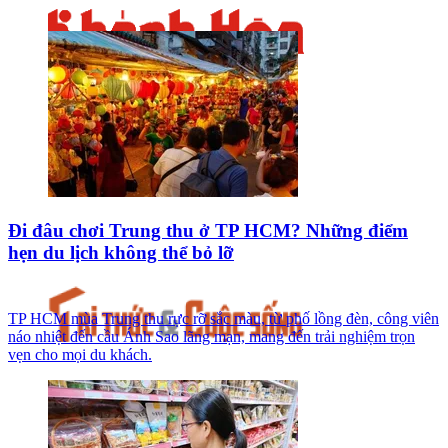
Đi đâu chơi Trung thu ở TP HCM? Những điểm
hẹn du lịch không thể bỏ lỡ
TP HCM mùa Trung thu rực rỡ sắc màu, từ phố lồng đèn, công viên
náo nhiệt đến cầu Ánh Sao lãng mạn, mang đến trải nghiệm trọn
vẹn cho mọi du khách.