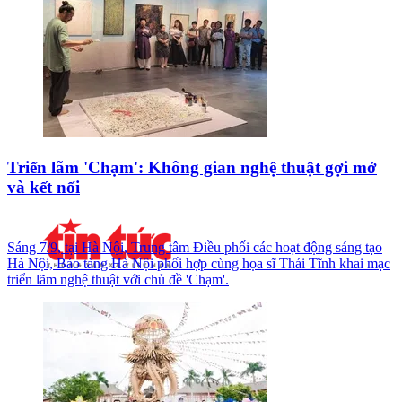
Triển lãm 'Chạm': Không gian nghệ thuật gợi mở
và kết nối
Sáng 7/9, tại Hà Nội, Trung tâm Điều phối các hoạt động sáng tạo
Hà Nội, Bảo tàng Hà Nội phối hợp cùng họa sĩ Thái Tĩnh khai mạc
triển lãm nghệ thuật với chủ đề 'Chạm'.