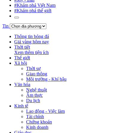
#Khám phá Việt Nam
#Khám phá thế giới
Tin
Thông tin bóng đá
Giá vàng hôm nay
Thời tiết
Xem thêm tiện ích
Thế giới
Xã hội
Thời sự
Giao thông
Môi trường - Khí hậu
Văn hóa
Nghệ thuật
Ẩm thực
Du lịch
Kinh tế
Lao động - Việc làm
Tài chính
Chứng khoán
Kinh doanh
Giáo dục