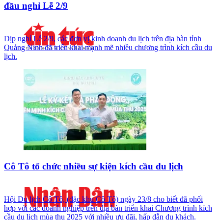
đầu nghỉ Lễ 2/9
Dịp nghỉ Lễ 2/9, các đơn vị kinh doanh du lịch trên địa bàn tỉnh
Quảng Ninh đã triển khai mạnh mẽ nhiều chương trình kích cầu du
lịch.
Cô Tô tổ chức nhiều sự kiện kích cầu du lịch
Hội Du lịch Cô Tô, (đặc khu Cô Tô) ngày 23/8 cho biết đã phối
hợp với các doanh nghiệp trên địa bàn triển khai Chương trình kích
cầu du lịch mùa thu 2025 với nhiều ưu đãi, hấp dẫn du khách.