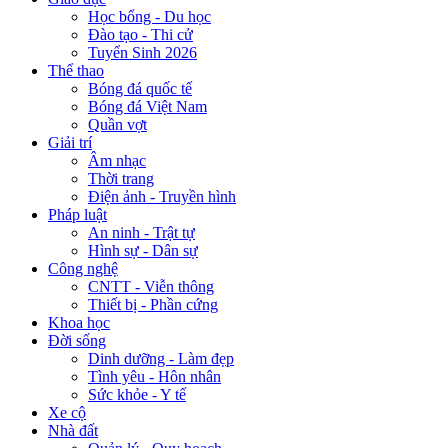
Học bổng - Du học
Đào tạo - Thi cử
Tuyển Sinh 2026
Thể thao
Bóng đá quốc tế
Bóng đá Việt Nam
Quần vợt
Giải trí
Âm nhạc
Thời trang
Điện ảnh - Truyền hình
Pháp luật
An ninh - Trật tự
Hình sự - Dân sự
Công nghệ
CNTT - Viễn thông
Thiết bị - Phần cứng
Khoa học
Đời sống
Dinh dưỡng - Làm đẹp
Tình yêu - Hôn nhân
Sức khỏe - Y tế
Xe cộ
Nhà đất