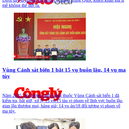
Dưới đây là những bộ phim cổ trang Trung Quốc khiến khán giả si
mê không thể dứt ra.
Vùng Cảnh sát biển 1 bắt 15 vụ buôn lậu, 14 vụ ma
túy
Năm 2025, lực lượng chức năng thuộc Vùng Cảnh sát biển 1 đã
kiểm tra, bắt giữ, xử lý 15 vụ/15 tàu vi phạm về lĩnh vực buôn lậu,
gian lận thương mại, hàng giả; 14 vụ án/18 đối tượng vi phạm về
ma túy.