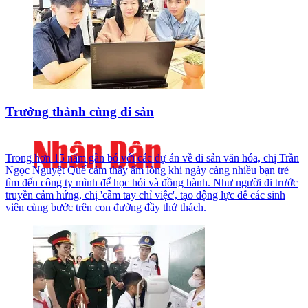
Trưởng thành cùng di sản
Trong hơn 15 năm gắn bó với các dự án về di sản văn hóa, chị Trần
Ngọc Nguyệt Quế cảm thấy ấm lòng khi ngày càng nhiều bạn trẻ
tìm đến công ty mình để học hỏi và đồng hành. Như người đi trước
truyền cảm hứng, chị 'cầm tay chỉ việc', tạo động lực để các sinh
viên cùng bước trên con đường đầy thử thách.