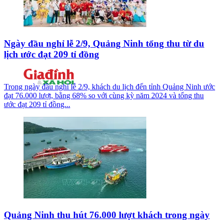
Ngày đầu nghỉ lễ 2/9, Quảng Ninh tổng thu từ du
lịch ước đạt 209 tỉ đồng
Trong ngày đầu nghỉ lễ 2/9, khách du lịch đến tỉnh Quảng Ninh ước
đạt 76.000 lượt, bằng 68% so với cùng kỳ năm 2024 và tổng thu
ước đạt 209 tỉ đồng...
Quảng Ninh thu hút 76.000 lượt khách trong ngày