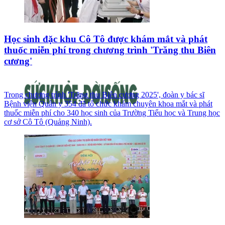
Học sinh đặc khu Cô Tô được khám mắt và phát
thuốc miễn phí trong chương trình 'Trăng thu Biên
cương'
Trong chương trình 'Trăng thu Biên cương 2025', đoàn y bác sĩ
Bệnh viện Quân y 354 đã tổ chức khám chuyên khoa mắt và phát
thuốc miễn phí cho 340 học sinh của Trường Tiểu học và Trung học
cơ sở Cô Tô (Quảng Ninh).