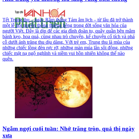
Tết Trung thu – ngày Rằm tháng Tám âm lịch – từ lâu đã trở thành
một lễ hội truyền thống thiêng liêng trong đời sống văn hóa của
người Việt. Đây là dịp để các gia đình đoàn tụ, quây quần bên mâm
bánh kẹo, hoa quả, cùng nhau trò chuyện, kể chuyện cổ tích và phá
cỗ dưới ánh trăng thu dịu dàng. Với trẻ em, Trung thu là mùa của
những chiếc lồng đèn rực rỡ, những màn múa lân sôi động, những
chiếc mặt nạ ngộ nghĩnh và niềm vui hồn nhiên không thể nào
quên.
Ngẫm ngợi cuối tuần: Nhớ trăng tròn, quả thị ngày
xưa