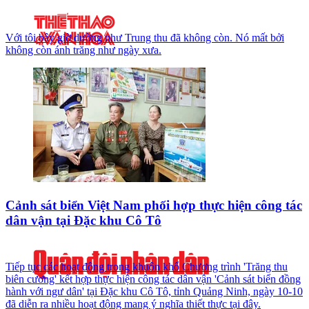
Với tôi bây giờ dường như Trung thu đã không còn. Nó mất bởi
không còn ánh trăng như ngày xưa.
Cảnh sát biển Việt Nam phối hợp thực hiện công tác
dân vận tại Đặc khu Cô Tô
Tiếp tục các hoạt động trong khuôn khổ Chương trình 'Trăng thu
biên cương' kết hợp thực hiện công tác dân vận 'Cảnh sát biển đồng
hành với ngư dân' tại Đặc khu Cô Tô, tỉnh Quảng Ninh, ngày 10-10
đã diễn ra nhiều hoạt động mang ý nghĩa thiết thực tại đây.