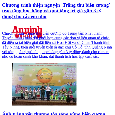
Chương trình thiện nguyện 'Trăng thu biên cương'
trao tặng học bổng và quà tặng trị giá gần 3 tỷ
đồng cho các em nhỏ
Chương trình 'Trăng thu biên cương' do Trung tâm Phát thanh -
Truyền hình Quân đội phối hợp cùng các đơn vị liên quan tổ chức,
đã diễn ra tại biên giới đất liền xã Hòa Hội và xã Châu Thành (tỉnh
Tây Ninh), biên giới tuyến biển là đặc khu Cô Tô, tỉnh Quảng Ninh
với tổng giá trị quà tặng, học bổng gần 3 tỷ đồng dành cho các em
nhỏ có hoàn cảnh khó khăn, đạt thành tích học tập xuất sắc.
Ánh trăng yêu thương tỏa sáng vùng biên cương