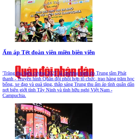
Ấm áp Tết đoàn viên miền biên viễn
'Trăng thu biên cương 2025' là chương trình do Trung tâm Phát
thanh - Truyền hình Quân đội phối hợp tổ chức, trao hàng trăm học
bổng, xe đạp và quà tặng, thắp sáng Trung thu ấm áp tình quân dân
nơi biên giới tỉnh Tây Ninh và tình hữu nghị Việt Nam -
Campuchia.