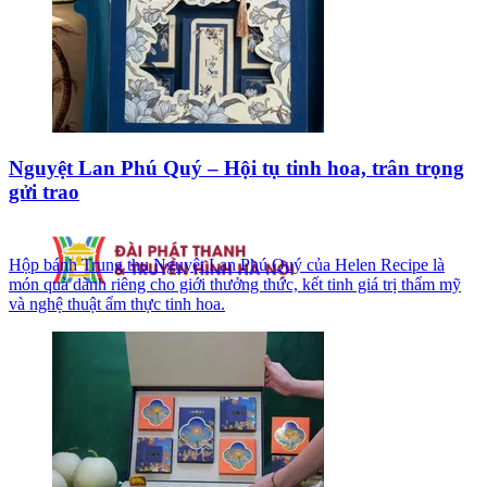
Nguyệt Lan Phú Quý – Hội tụ tinh hoa, trân trọng
gửi trao
Hộp bánh Trung thu Nguyệt Lan Phú Quý của Helen Recipe là
món quà dành riêng cho giới thưởng thức, kết tinh giá trị thẩm mỹ
và nghệ thuật ẩm thực tinh hoa.